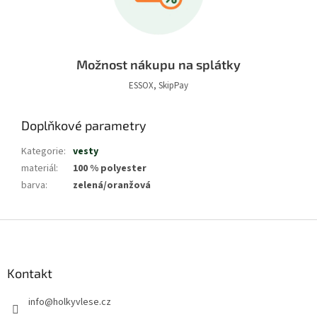
Možnost nákupu na splátky
ESSOX, SkipPay
Doplňkové parametry
Kategorie
:
vesty
materiál
:
100 % polyester
barva
:
zelená/oranžová
Z
á
p
a
Kontakt
t
info
@
holkyvlese.cz
í