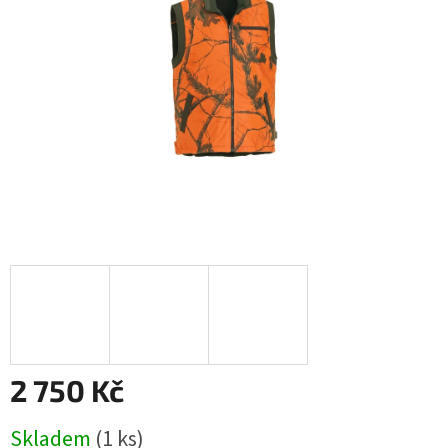
2 750 Kč
Měrná
Skladem
(1 ks)
cena: