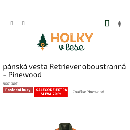
Přejít
na
obsah
NÁKUP
KOŠÍK
pánská vesta Retriever oboustranná
- Pinewood
90013891
Poslední kusy
SALECODE:EXTRA
Značka:
Pinewood
SLEVA:20:%