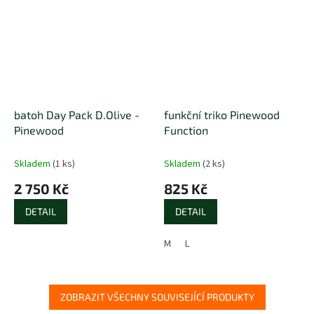
batoh Day Pack D.Olive -
funkční triko Pinewood
Pinewood
Function
Skladem
(1 ks)
Skladem
(2 ks)
2 750 Kč
825 Kč
DETAIL
DETAIL
M
L
ZOBRAZIT VŠECHNY SOUVISEJÍCÍ PRODUKTY