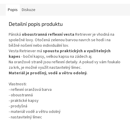
Popis
Diskuze
Detailní popis produktu
Pánská
oboustranná reflexní vesta
Retriever je vhodná na
společné lovy. Otočená zelenou barvou navrch se hodí i na
běžné nošení nebo individuální lov.
Vesta Retriever má
spoustu praktických a využitelných
kapes
- boční kapsy, velkou kapsu na zádech aj.
Na oranžové straně jsou reflexní detaily. A pokud vy vám foukalo
za krk, je možné využít nastavitelný límec.
Materiál je prodšný, vodě a větru odolný.
Vlastnosti:
- reflexní oranžová barva
- oboustranná
- praktické kapsy
- prodyšná
- materiál vodě a větru odolný
- nastavitelný límec