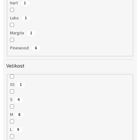
Hart
1
Luko
1
Margita
1
Pinewood
6
Velikost
XS
1
S
4
M
8
L
9