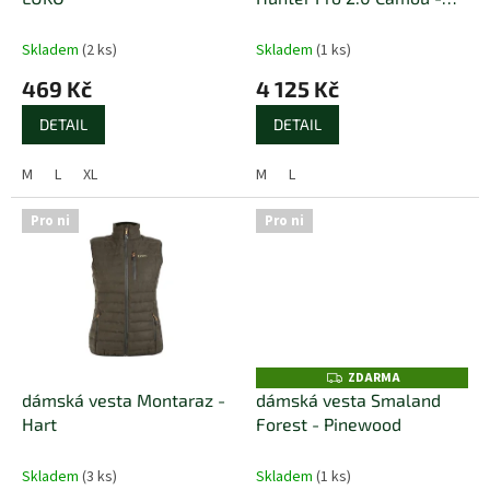
M
k
Pinewood
A
t
Skladem
(2 ks)
Skladem
(1 ks)
ů
469 Kč
4 125 Kč
DETAIL
DETAIL
M
L
XL
M
L
Pro ni
Pro ni
ZDARMA
Z
D
dámská vesta Montaraz -
dámská vesta Smaland
A
Hart
Forest - Pinewood
R
M
A
Skladem
(3 ks)
Skladem
(1 ks)