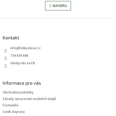
v
á
l
NAHORU
n
á
k
d
o
v
Z
a
á
c
á
n
í
p
í
p
a
Kontakt
r
t
v
info
@
holkyvlese.cz
í
k
y
734 836 648
v
sleduj nás na FB
ý
p
i
s
Informace pro vás
u
Obchodní podmínky
Zásady zpracování osobních údajů
Formuláře
Ceník dopravy