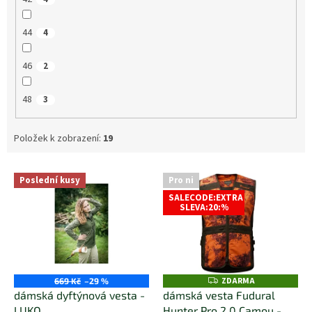
44
4
46
2
48
3
Položek k zobrazení:
19
V
Poslední kusy
Pro ni
ý
SALECODE:EXTRA
p
SLEVA:20:%
i
s
p
r
o
ZDARMA
Z
669 Kč
–29 %
D
d
dámská dyftýnová vesta -
dámská vesta Fudural
A
u
LUKO
Hunter Pro 2.0 Camou -
R