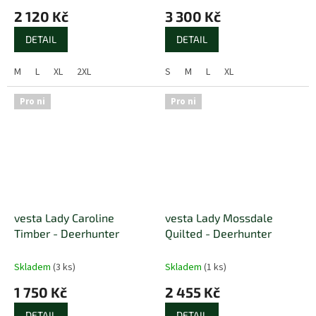
2 120 Kč
3 300 Kč
DETAIL
DETAIL
M
L
XL
2XL
S
M
L
XL
Pro ni
Pro ni
vesta Lady Caroline
vesta Lady Mossdale
Timber - Deerhunter
Quilted - Deerhunter
Skladem
(3 ks)
Skladem
(1 ks)
1 750 Kč
2 455 Kč
DETAIL
DETAIL