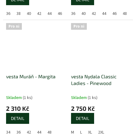
36
38
40
42
44
46
36
40
42
44
46
48
Pro ni
Pro ni
vesta Muráň - Margita
vesta Nydala Classic
Ladies - Pinewood
Skladem
(1 ks)
Skladem
(1 ks)
2 310 Kč
2 750 Kč
DETAIL
DETAIL
34
36
42
44
48
M
L
XL
2XL