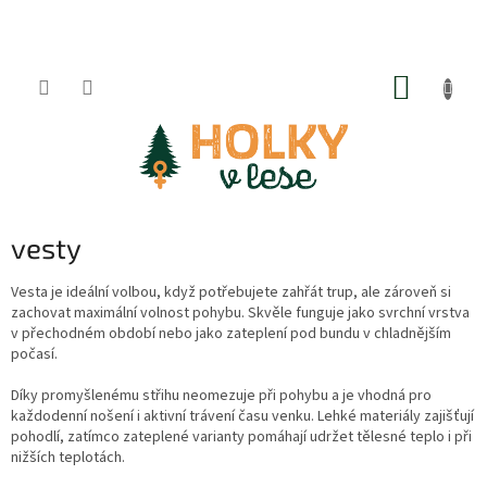
Přejít
na
obsah
NÁKUP
KOŠÍK
vesty
Vesta je ideální volbou, když potřebujete zahřát trup, ale zároveň si
zachovat maximální volnost pohybu. Skvěle funguje jako svrchní vrstva
v přechodném období nebo jako zateplení pod bundu v chladnějším
počasí.
Díky promyšlenému střihu neomezuje při pohybu a je vhodná pro
každodenní nošení i aktivní trávení času venku. Lehké materiály zajišťují
pohodlí, zatímco zateplené varianty pomáhají udržet tělesné teplo i při
nižších teplotách.