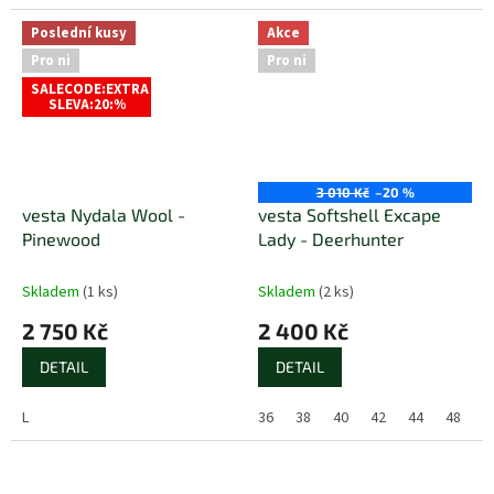
Poslední kusy
Akce
Pro ni
Pro ni
SALECODE:EXTRA
SLEVA:20:%
3 010 Kč
–20 %
vesta Nydala Wool -
vesta Softshell Excape
Pinewood
Lady - Deerhunter
Skladem
(1 ks)
Skladem
(2 ks)
2 750 Kč
2 400 Kč
DETAIL
DETAIL
L
36
38
40
42
44
48