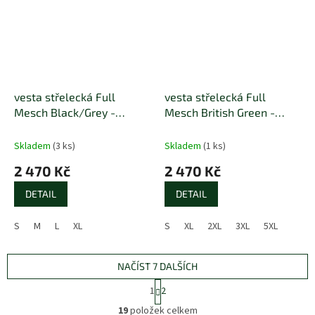
vesta střelecká Full
vesta střelecká Full
Mesch Black/Grey -
Mesch British Green -
Benetta
Benetta
Skladem
(3 ks)
Skladem
(1 ks)
2 470 Kč
2 470 Kč
DETAIL
DETAIL
S
M
L
XL
S
XL
2XL
3XL
5XL
NAČÍST 7 DALŠÍCH
S
1
2
t
O
r
19
položek celkem