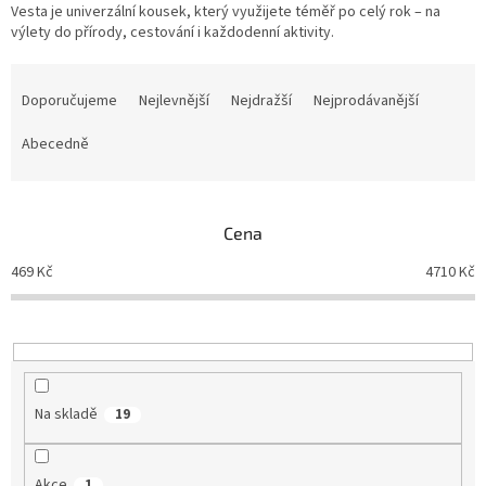
Vesta je univerzální kousek, který využijete téměř po celý rok – na
výlety do přírody, cestování i každodenní aktivity.
Ř
a
Doporučujeme
Nejlevnější
Nejdražší
Nejprodávanější
z
e
Abecedně
n
í
p
Cena
r
o
469
Kč
4710
Kč
d
u
k
t
ů
Na skladě
19
Akce
1