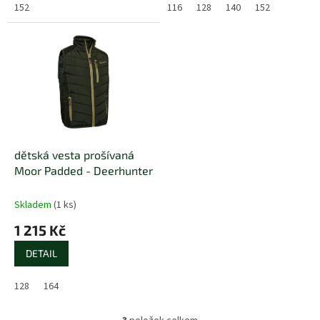
152
116
128
140
152
dětská vesta prošívaná
Moor Padded - Deerhunter
Skladem
(1 ks)
1 215 Kč
DETAIL
128
164