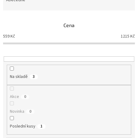
e
n
í
p
Cena
r
o
559
Kč
1215
Kč
d
u
k
t
ů
Na skladě
3
Akce
0
Novinka
0
Poslední kusy
1