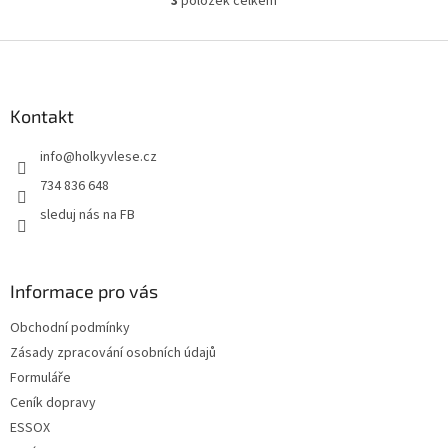
3
položek celkem
O
v
l
Z
á
á
d
p
a
a
Kontakt
c
t
í
info
@
holkyvlese.cz
í
p
r
734 836 648
v
sleduj nás na FB
k
y
v
ý
Informace pro vás
p
i
Obchodní podmínky
s
u
Zásady zpracování osobních údajů
Formuláře
Ceník dopravy
ESSOX