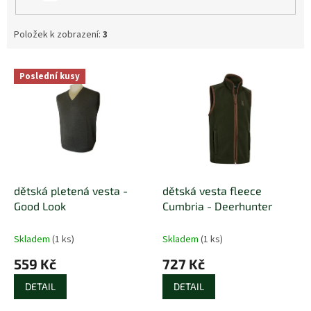
Položek k zobrazení:
3
V
Poslední kusy
ý
p
i
s
p
r
o
d
dětská pletená vesta -
dětská vesta fleece
u
Good Look
Cumbria - Deerhunter
k
t
Skladem
(1 ks)
Skladem
(1 ks)
ů
559 Kč
727 Kč
DETAIL
DETAIL