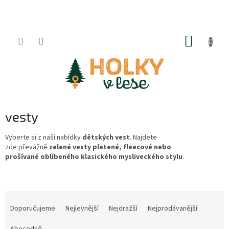
Přejít
na
obsah
NÁKUP
KOŠÍK
vesty
Vyberte si z naší nabídky
dětských vest
. Najdete
zde
převážně
zelené vesty pletené, fleecové nebo
prošívané
oblíbeného klasického mysliveckého stylu
.
Ř
a
Doporučujeme
Nejlevnější
Nejdražší
Nejprodávanější
z
Abecedně