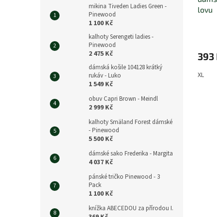
mikina Tiveden Ladies Green -
lovu
Pinewood
1 100 Kč
kalhoty Serengeti ladies -
Pinewood
2 475 Kč
393
dámská košile 104128 krátký
XL
rukáv - Luko
1 549 Kč
obuv Capri Brown - Meindl
2 999 Kč
kalhoty Smäland Forest dámské
- Pinewood
5 500 Kč
dámské sako Frederika - Margita
4 037 Kč
pánské tričko Pinewood - 3
Pack
1 100 Kč
knížka ABECEDOU za přírodou I.