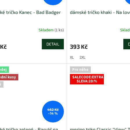
é tričko Kanec - Bad Badger
dámské tričko khaki - Na lov
Skladem
(1 ks)
Skla
DETAIL
 Kč
393 Kč
XL
2XL
odej
Pro něho
ední kusy
SALECODE:EXTRA
SLEVA:20:%
i
462 Kč
–14 %
é tričko zelené - Barvář na
merino triko Classic "View"