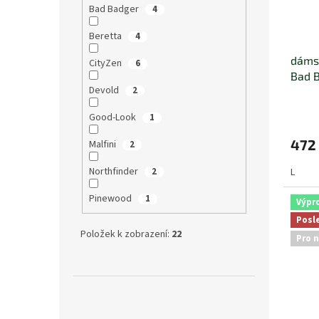
Bad Badger
4
Beretta
4
dámsk
CityZen
6
Bad 
Devold
2
Good-Look
1
472
Malfini
2
Northfinder
2
L
Pinewood
1
Výpr
Posl
Položek k zobrazení:
22
Pro n