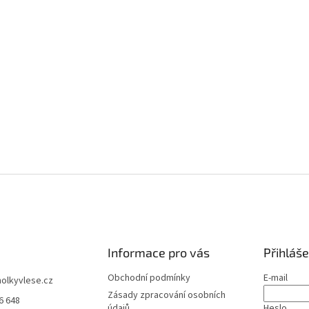
k
y
v
ý
p
i
s
u
Informace pro vás
Přihláše
Obchodní podmínky
E-mail
holkyvlese.cz
Zásady zpracování osobních
6 648
údajů
Heslo