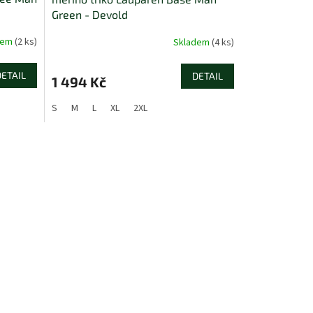
Green - Devold
dem
(2 ks)
Skladem
(4 ks)
DETAIL
DETAIL
1 494 Kč
S
M
L
XL
2XL