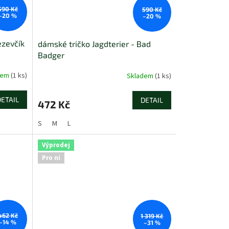
590 Kč
590 Kč
–20 %
–20 %
ezevčík
dámské tričko Jagdterier - Bad
Badger
dem
(1 ks)
Skladem
(1 ks)
DETAIL
DETAIL
472 Kč
S
M
L
Výprodej
Pro ni
462 Kč
1 319 Kč
–14 %
–31 %