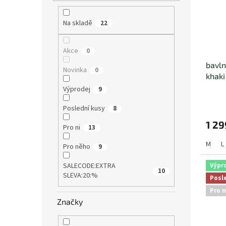
í
o
s
p
d
p
a
u
Na skladě
22
r
n
k
o
e
t
Akce
0
d
l
ů
u
bavln
Novinka
0
k
khaki
t
Výprodej
9
ů
Poslední kusy
8
1 29
Pro ni
13
M
L
Pro něho
9
Výpr
SALECODE:EXTRA
10
SLEVA:20:%
Posl
Pro n
Značky