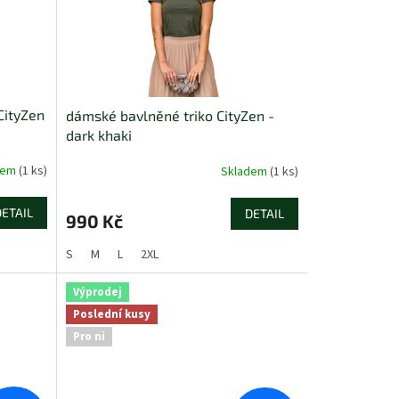
CityZen
dámské bavlněné triko CityZen -
dark khaki
dem
(1 ks)
Skladem
(1 ks)
DETAIL
DETAIL
990 Kč
S
M
L
2XL
Výprodej
Poslední kusy
Pro ni