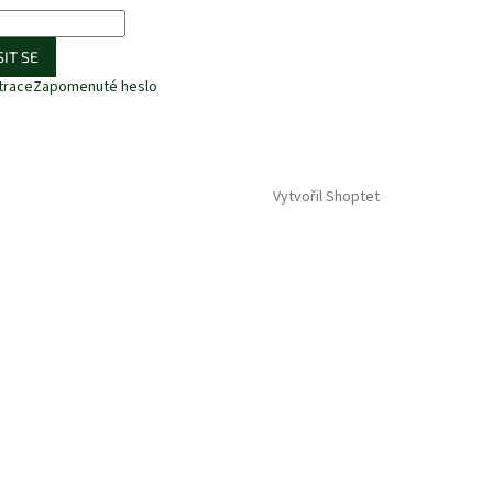
IT SE
trace
Zapomenuté heslo
Vytvořil Shoptet