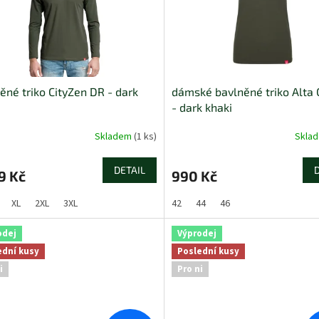
ěné triko CityZen DR - dark
dámské bavlněné triko Alta 
- dark khaki
Skladem
(1 ks)
Skla
DETAIL
9 Kč
990 Kč
XL
2XL
3XL
42
44
46
odej
Výprodej
ední kusy
Poslední kusy
i
Pro ni