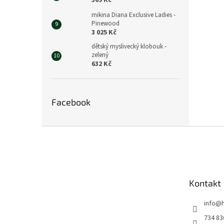
369 Kč
mikina Diana Exclusive Ladies -
Pinewood
3 025 Kč
dětský myslivecký klobouk -
zelený
632 Kč
Facebook
Z
á
p
a
t
Kontakt
í
info
@
734 83