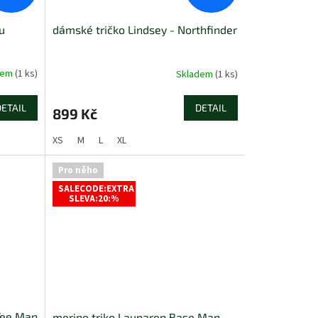
u
dámské tričko Lindsey - Northfinder
dem
(1 ks)
Skladem
(1 ks)
DETAIL
DETAIL
899 Kč
XS
M
L
XL
Pro něho
SALECODE:EXTRA
SLEVA:20:%
 Tee Man
merino triko Lauparen Base Man