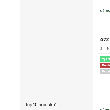
dámsk
472
S
M
Výpr
Posl
Pro n
Top 10 produktů
dámsk