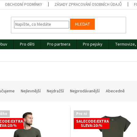
OBCHODNÍ PODMÍNKY
ZÁSADY ZPRACOVÁNÍ OSOBNÍCH ÚDAJŮ
F
HLEDAT
buv
Pro děti
Pro partnera
Pro pejsky
Termovize, 
učujeme
Nejlevnější
Nejdražší
Nejprodávanější
Abecedně
něho
Pro ni
CODE:EXTRA
SALECODE:EXTRA
EVA:20:%
SLEVA:20:%