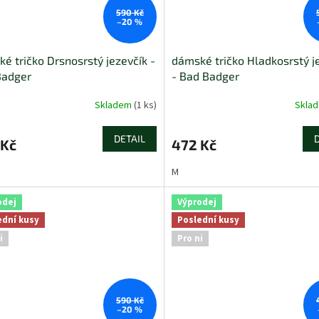
590 Kč
–20 %
é tričko Drsnosrstý jezevčík -
dámské tričko Hladkosrstý j
Badger
- Bad Badger
Skladem
(1 ks)
Skla
DETAIL
 Kč
472 Kč
M
odej
Výprodej
ední kusy
Poslední kusy
i
Pro ni
590 Kč
–20 %