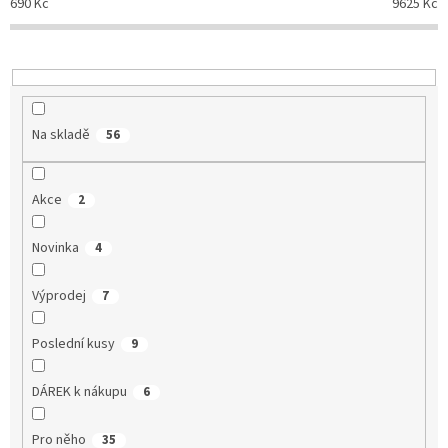
690
Kč
9625
Kč
d
u
k
t
ů
Na skladě
56
Akce
2
Novinka
4
Výprodej
7
Poslední kusy
9
DÁREK k nákupu
6
Pro něho
35