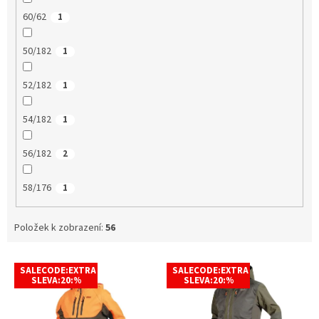
60/62
1
50/182
1
52/182
1
54/182
1
56/182
2
58/176
1
Položek k zobrazení:
56
V
SALECODE:EXTRA
SALECODE:EXTRA
ý
SLEVA:20:%
SLEVA:20:%
p
i