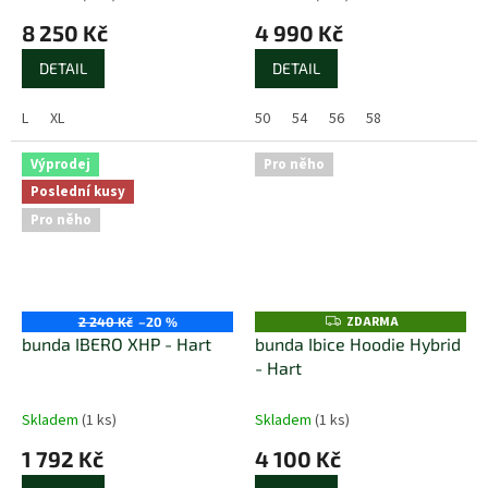
8 250 Kč
4 990 Kč
DETAIL
DETAIL
L
XL
50
54
56
58
Výprodej
Pro něho
Poslední kusy
Pro něho
ZDARMA
Z
2 240 Kč
–20 %
D
bunda IBERO XHP - Hart
bunda Ibice Hoodie Hybrid
A
- Hart
R
M
A
Skladem
(1 ks)
Skladem
(1 ks)
1 792 Kč
4 100 Kč