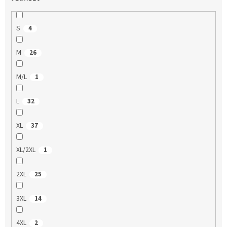
S
4
M
26
M/L
1
L
32
XL
37
XL/2XL
1
2XL
25
3XL
14
4XL
2