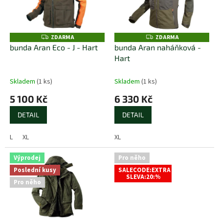
s
p
r
o
ZDARMA
ZDARMA
Z
Z
D
D
d
bunda Aran Eco - J - Hart
bunda Aran naháňková -
A
A
u
Hart
R
R
M
M
k
A
A
t
Skladem
(1 ks)
Skladem
(1 ks)
ů
5 100 Kč
6 330 Kč
DETAIL
DETAIL
L
XL
XL
Výprodej
Pro něho
Poslední kusy
SALECODE:EXTRA
SLEVA:20:%
Pro něho