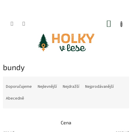
Přejít
na
obsah
NÁKUP
KOŠÍK
bundy
Ř
a
Doporučujeme
Nejlevnější
Nejdražší
Nejprodávanější
z
e
Abecedně
n
í
p
Cena
r
o