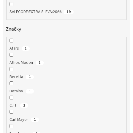
SALECODE:EXTRA SLEVA:20:%
19
Značky
Afars
1
Athos Moden
1
Beretta
1
Betalov
1
C.I.T.
1
Carl Mayer
1