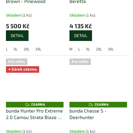
Brown - Pinewood
Beretta
R
R
M
M
A
A
Skladem
(1 ks)
Skladem
(1 ks)
5 500 Kč
4 135 Kč
DETAIL
DETAIL
L
XL
2XL
3XL
M
L
XL
2XL
3XL
Pro něho
Pro něho
+ Dárek zdarma
ZDARMA
ZDARMA
Z
Z
D
D
bunda Hunter Pro Extreme
bunda Chasse S -
A
A
2.0 Camou Strata Blaze M
Deerhunter
R
R
M
M
´s - Pinewood
A
A
Skladem
(1 ks)
Skladem
(1 ks)