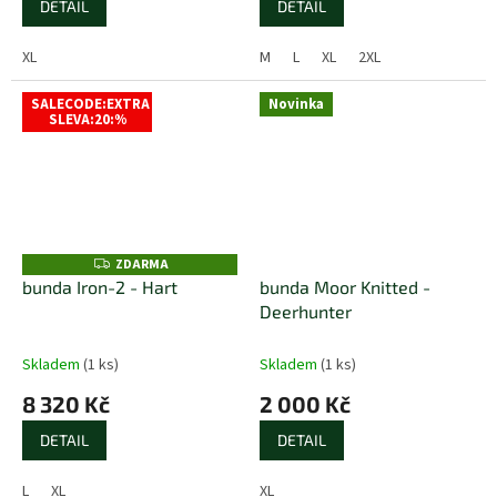
DETAIL
DETAIL
XL
M
L
XL
2XL
SALECODE:EXTRA
Novinka
SLEVA:20:%
ZDARMA
Z
D
bunda Iron-2 - Hart
bunda Moor Knitted -
A
Deerhunter
R
M
A
Skladem
(1 ks)
Skladem
(1 ks)
8 320 Kč
2 000 Kč
DETAIL
DETAIL
L
XL
XL