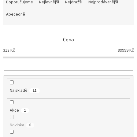
a
Doporučujeme
Nejlevnější
Nejdražší
Nejprodávanější
z
e
Abecedně
n
í
p
Cena
r
o
313
Kč
99999
Kč
d
u
k
t
ů
Na skladě
21
Akce
1
Novinka
0