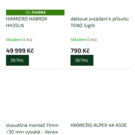
ZDARMA
Z
D
HIKMICRO HABROK
dálkové ovládání k přísvitu
A
HH35LN
TENO Sight
R
M
A
Skladem
(1 ks)
Skladem
(1 ks)
49 999 Kč
790 Kč
DETAIL
DETAIL
dvoudílná montáž 11mm
HIKMICRO ALPEX 4K A50E
/30 mm vysoká - Venox