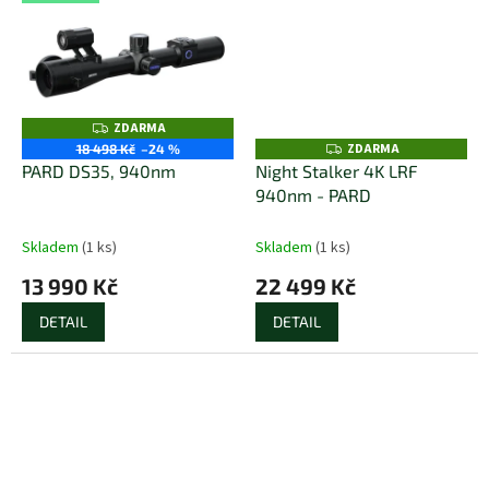
ZDARMA
Z
D
ZDARMA
Z
18 498 Kč
–24 %
A
D
PARD DS35, 940nm
Night Stalker 4K LRF
R
A
M
940nm - PARD
R
A
M
A
Skladem
(1 ks)
Skladem
(1 ks)
13 990 Kč
22 499 Kč
DETAIL
DETAIL