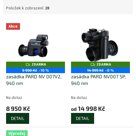
Položek k zobrazení:
28
V
Akce
ý
p
i
s
p
r
ZDARMA
ZDARMA
Z
Z
o
D
D
9 990 Kč
–10 %
14 999 Kč
–0 %
A
A
d
zasádka PARD NV 007V2,
zasádka PARD NV007 SP,
R
R
M
M
u
940 nm
940 nm
A
A
k
t
Na dotaz
Na dotaz
ů
8 950 Kč
14 998 Kč
od
DETAIL
DETAIL
Výprodej