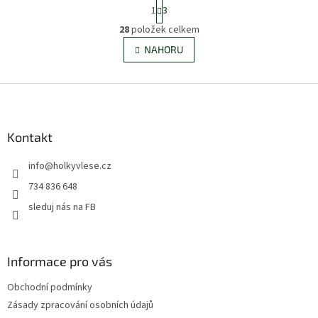
S
1
3
t
O
r
28
položek celkem
v
á
l
NAHORU
n
á
k
d
o
v
Z
a
á
c
á
n
í
p
í
p
a
Kontakt
r
t
v
info
@
holkyvlese.cz
í
k
y
734 836 648
v
sleduj nás na FB
ý
p
i
s
Informace pro vás
u
Obchodní podmínky
Zásady zpracování osobních údajů