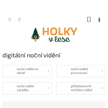
Přejít
na
obsah
NÁKUP
KOŠÍK
digitální noční vidění
noční vidění na
noční vidění
zbraň
pozorovací
noční vidění
příslušenství k
zasádky
nočnímu vidění
Ř