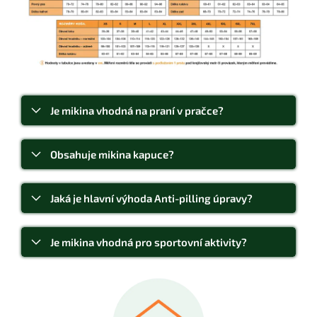
Je mikina vhodná na praní v pračce?
Obsahuje mikina kapuce?
Jaká je hlavní výhoda Anti-pilling úpravy?
Je mikina vhodná pro sportovní aktivity?