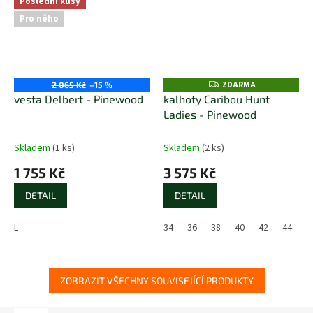
Poslední kusy
Pro něho
ZDARMA
Z
2 065 Kč
–15 %
D
vesta Delbert - Pinewood
kalhoty Caribou Hunt
A
Ladies - Pinewood
R
M
A
Skladem
(1 ks)
Skladem
(2 ks)
1 755 Kč
3 575 Kč
DETAIL
DETAIL
L
34
36
38
40
42
44
4
ZOBRAZIT VŠECHNY SOUVISEJÍCÍ PRODUKTY