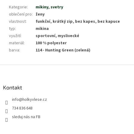
Kategorie
:
mikiny, svetry
oblečení pro
:
ženy
vlastnost
:
funkční, krátký zip, bez kapes, bez kapuce
typ
:
mikina
využití
:
sportovní, myslivecké
materiál
:
100 % polyester
barva
:
114 - Hunting Green (zelená)
Z
á
p
a
Kontakt
t
info
@
holkyvlese.cz
í
734 836 648
sleduj nás na FB