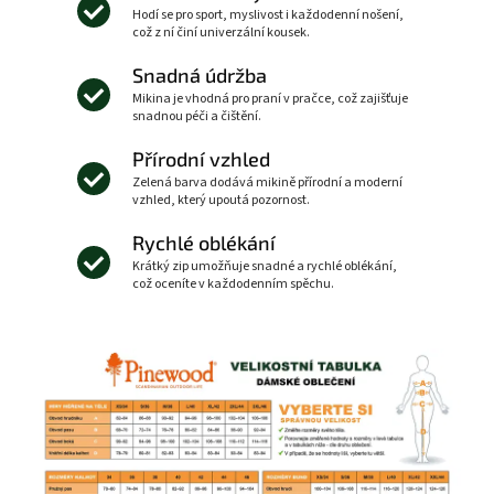
Hodí se pro sport, myslivost i každodenní nošení,
což z ní činí univerzální kousek.
Snadná údržba
Mikina je vhodná pro praní v pračce, což zajišťuje
snadnou péči a čištění.
Přírodní vzhled
Zelená barva dodává mikině přírodní a moderní
vzhled, který upoutá pozornost.
Rychlé oblékání
Krátký zip umožňuje snadné a rychlé oblékání,
což oceníte v každodenním spěchu.