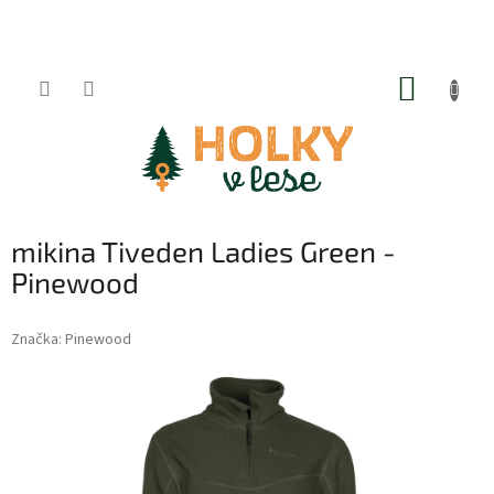
Přejít
na
obsah
NÁKUP
KOŠÍK
mikina Tiveden Ladies Green -
Pinewood
Značka:
Pinewood