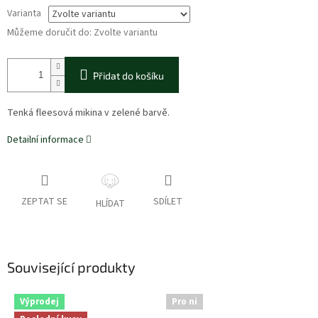
Varianta
Můžeme doručit do:
Zvolte variantu
Přidat do košíku
Tenká fleesová mikina v zelené barvě.
Detailní informace
ZEPTAT SE
SDÍLET
HLÍDAT
Související produkty
Výprodej
Pro ni