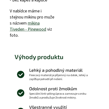
- Bez kapes a kapuce
V nabídce máme i
stejnou mikinu pro muže
s názvem
mikina
Tiveden - Pinewood
viz
foto.
Výhody produktu
Lehký a pohodlný materiál
Fleecový materiál je příjemný na dotek, lehký a
zajišťuje pohodlí při nošení.
Odolnost proti žmolkům
Speciální Anti-pilling úprava zamezuje vzniku
žmolků a prodlužuje životnost mikiny.
Všestranné využití