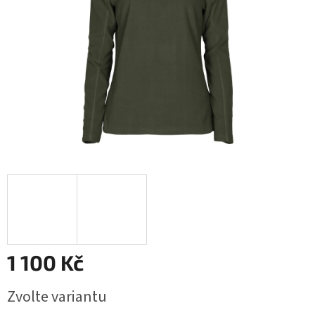
1 100 Kč
Měrná
Zvolte variantu
cena: