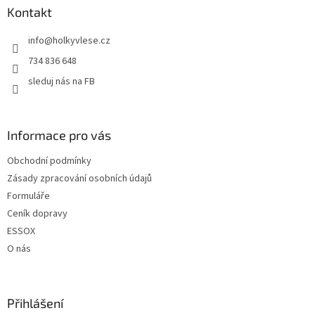
a
a
Kontakt
c
t
í
info
@
holkyvlese.cz
í
p
r
734 836 648
v
sleduj nás na FB
k
y
v
ý
Informace pro vás
p
i
Obchodní podmínky
s
u
Zásady zpracování osobních údajů
Formuláře
Ceník dopravy
ESSOX
O nás
Přihlášení