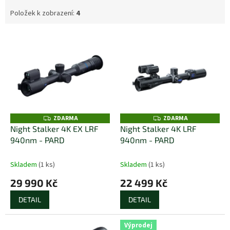
Položek k zobrazení:
4
V
ý
p
i
s
p
r
o
ZDARMA
ZDARMA
Z
Z
D
D
d
Night Stalker 4K EX LRF
Night Stalker 4K LRF
A
A
u
940nm - PARD
940nm - PARD
R
R
M
M
k
A
A
t
Skladem
(1 ks)
Skladem
(1 ks)
ů
29 990 Kč
22 499 Kč
DETAIL
DETAIL
Výprodej