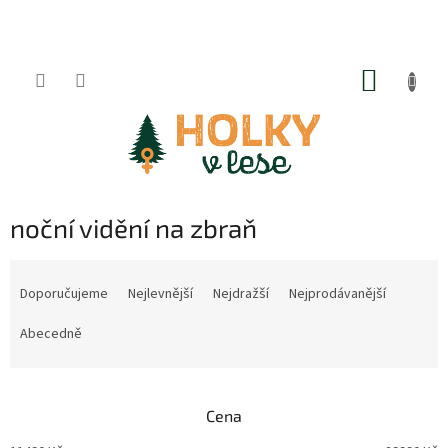
Přejít
na
obsah
NÁKUP
KOŠÍK
noční vidění na zbraň
Ř
a
Doporučujeme
Nejlevnější
Nejdražší
Nejprodávanější
z
e
Abecedně
n
í
p
Cena
r
o