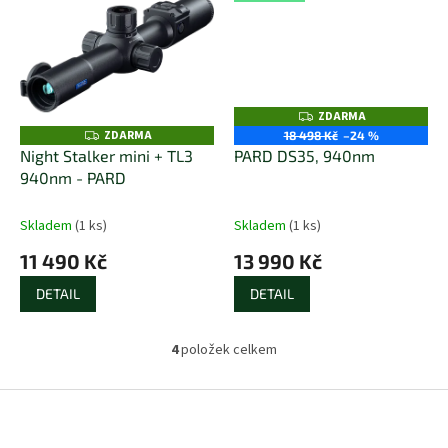
ZDARMA
Z
D
ZDARMA
Z
18 498 Kč
–24 %
A
D
Night Stalker mini + TL3
PARD DS35, 940nm
R
A
M
940nm - PARD
R
A
M
A
Skladem
(1 ks)
Skladem
(1 ks)
11 490 Kč
13 990 Kč
DETAIL
DETAIL
4
položek celkem
O
v
l
Z
á
á
d
p