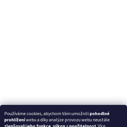
Používáme cookies, abychom Vám umožnili
pohodlné
prohlížení
webu a díky analýze provozu webu neustále
zlepšovali jeho funkce
,
výkon
a
použitelnost
. Více