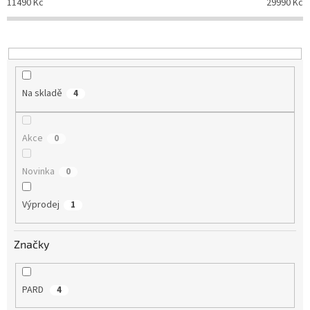
11490
Kč
29990
Kč
d
u
k
t
ů
Na skladě
4
Akce
0
Novinka
0
Výprodej
1
Značky
PARD
4