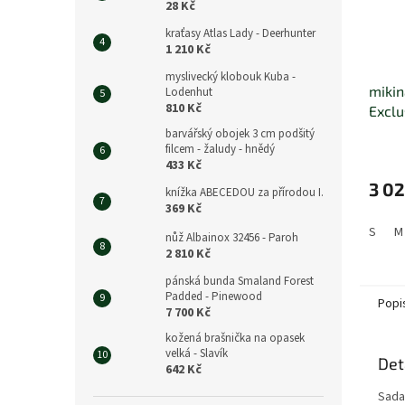
28 Kč
kraťasy Atlas Lady - Deerhunter
1 210 Kč
myslivecký klobouk Kuba -
mikin
Lodenhut
810 Kč
Exclu
barvářský obojek 3 cm podšitý
filcem - žaludy - hnědý
433 Kč
3 02
knížka ABECEDOU za přírodou I.
369 Kč
S
M
nůž Albainox 32456 - Paroh
2 810 Kč
pánská bunda Smaland Forest
Padded - Pinewood
Popi
7 700 Kč
kožená brašnička na opasek
velká - Slavík
Det
642 Kč
Sada