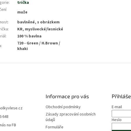
gorie
:
trička
čení
muže
tnost
:
bavlněné, s obrázkem
rička
:
KR, myslivecké/lesnické
riál
:
100 % bavlna
720 - Green / H.Brown /
a
:
khaki
Informace pro vás
Přihláše
Obchodní podmínky
E-mail
holkyvlese.cz
Zásady zpracování osobních
6 648
údajů
Heslo
 nás na FB
Formuláře