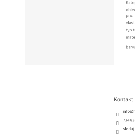
Kate
oble
pro
:
vlas
typ t
mate
barv
Z
á
p
a
t
Kontakt
í
info
@
734 83
sleduj