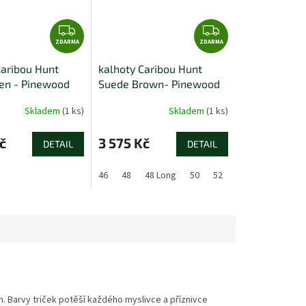
Z
Z
ZDARMA
D
ZDARMA
D
A
A
Caribou Hunt
kalhoty Caribou Hunt
R
R
en - Pinewood
Suede Brown- Pinewood
M
M
A
A
Skladem
(1 ks)
Skladem
(1 ks)
č
3 575 Kč
DETAIL
DETAIL
46
48
48 Long
50
52
54
56
58
 Barvy triček potěší každého myslivce a příznivce