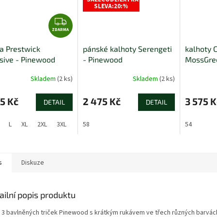
SLEVA:20:%
Z
ZDARMA
D
A
a Prestwick
pánské kalhoty Serengeti
kalhoty 
R
sive - Pinewood
- Pinewood
MossGre
M
A
Skladem
(2 ks)
Skladem
(2 ks)
5 Kč
2 475 Kč
3 575 K
DETAIL
DETAIL
L
XL
2XL
3XL
58
54
s
Diskuze
ailní popis produktu
 3 bavlněných triček Pinewood s krátkým rukávem ve třech různých barvách.