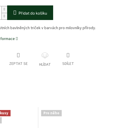
Přidat do košíku
itních bavlněných triček v barvách pro milovníky přírody.
informace
ZEPTAT SE
SDÍLET
HLÍDAT
 kusy
Pro něho