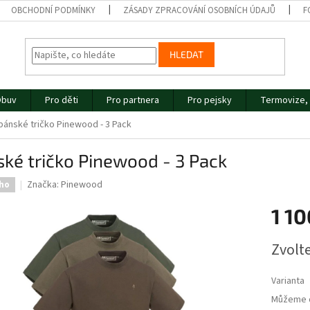
OBCHODNÍ PODMÍNKY
ZÁSADY ZPRACOVÁNÍ OSOBNÍCH ÚDAJŮ
F
HLEDAT
buv
Pro děti
Pro partnera
Pro pejsky
Termovize, 
pánské tričko Pinewood - 3 Pack
ké tričko Pinewood - 3 Pack
Značka:
Pinewood
ho
1 10
Měrná
Zvolt
cena:
Varianta
Můžeme d