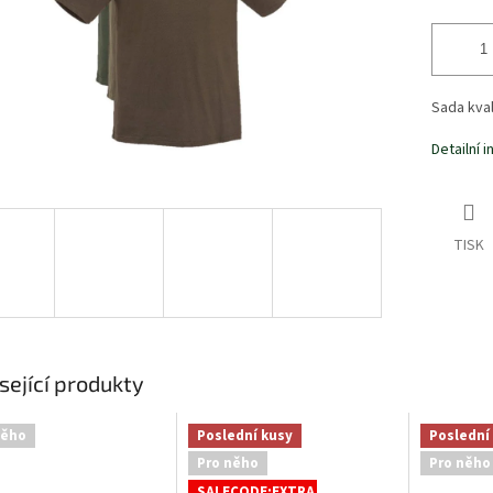
Sada kval
Detailní 
TISK
sející produkty
něho
Poslední kusy
Poslední
Pro něho
Pro něho
SALECODE:EXTRA