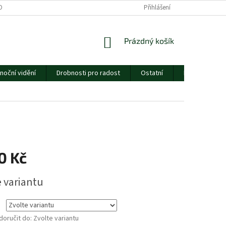
ORMULÁŘE
CENÍK DOPRAVY
ESSOX
Přihlášení
O NÁS
NÁKUPNÍ
Prázdný košík
KOŠÍK
noční vidění
Drobnosti pro radost
Ostatní
Dárkový pouk
0 Kč
e variantu
oručit do:
Zvolte variantu