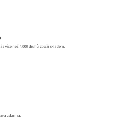
a
nás více než 4.000 druhů zboží skladem.
ravu zdarma.