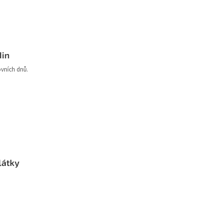
din
ovních dnů.
látky