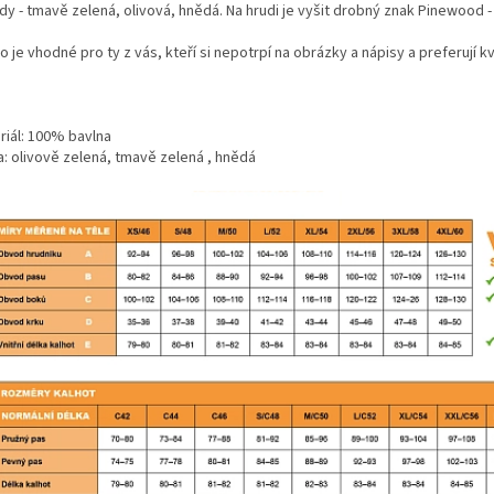
dy - tmavě zelená, olivová, hnědá. Na hrudi je vyšit drobný znak Pinewood 
o je vhodné pro ty z vás, kteří si nepotrpí na obrázky a nápisy a preferují kva
riál: 100% bavlna
a: olivově zelená, tmavě zelená , hnědá