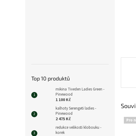
n
e
l
Top 10 produktů
mikina Tiveden Ladies Green -
Pinewood
1 100 Kč
Souvi
kalhoty Serengeti ladies -
Pinewood
2 475 Kč
Pro 
redukce velikosti klobouku -
korek