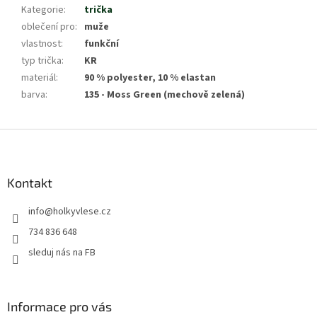
Kategorie
:
trička
oblečení pro
:
muže
vlastnost
:
funkční
typ trička
:
KR
materiál
:
90 % polyester, 10 % elastan
barva
:
135 - Moss Green (mechově zelená)
Z
á
p
a
Kontakt
t
info
@
holkyvlese.cz
í
734 836 648
sleduj nás na FB
Informace pro vás