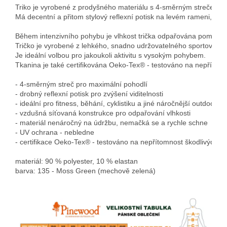
Triko je vyrobené z prodyšného materiálu s 4-směrným strečem pr
Má decentní a přitom stylový reflexní potisk na levém rameni, který
Během intenzivního pohybu je vlhkost trička odpařována pomocí v
Tričko je vyrobené z lehkého, snadno udržovatelného sportovního 
Je ideální volbou pro jakoukoli aktivitu s vysokým pohybem. 
Tkanina je také certifikována Oeko-Tex® - testováno na nepřítomno
- 4-směrným streč pro maximální pohodlí 
- drobný reflexní potisk pro zvýšení viditelnosti
- ideální pro fitness, běhání, cyklistiku a jiné náročnější outdoorové
- vzdušná síťovaná konstrukce pro odpařování vlhkosti
- materiál nenáročný na údržbu, nemačká se a rychle schne
- UV ochrana - nebledne
- certifikace Oeko-Tex® - testováno na nepřítomnost škodlivých lá
materiál: 90 % polyester, 10 % elastan
barva: 135 - Moss Green (mechově zelená)