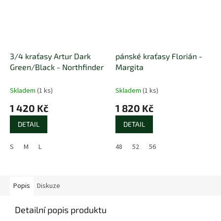
3/4 kraťasy Artur Dark
pánské kraťasy Florián -
Green/Black - Northfinder
Margita
Skladem
(1 ks)
Skladem
(1 ks)
1 420 Kč
1 820 Kč
DETAIL
DETAIL
S
M
L
48
52
56
Popis
Diskuze
Detailní popis produktu