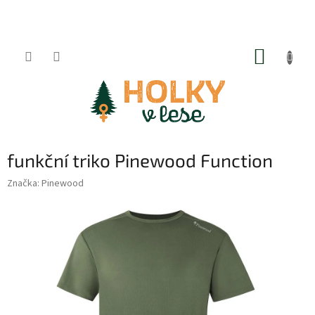
Přejít
na
obsah
NÁKUP
KOŠÍK
funkční triko Pinewood Function
Značka:
Pinewood