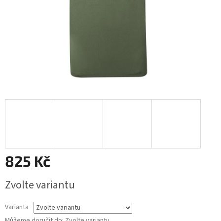
825 Kč
Měrná
Zvolte variantu
cena:
Varianta
Můžeme doručit do:
Zvolte variantu