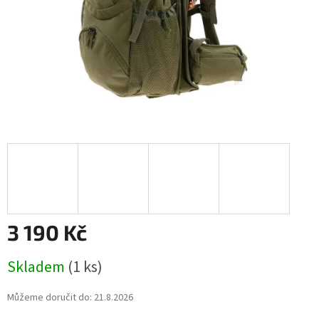
3 190 Kč
Měrná
Skladem
(1 ks)
cena:
Můžeme doručit do:
21.8.2026