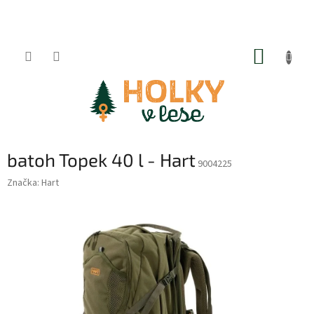
Přejít
na
obsah
NÁKUP
KOŠÍK
batoh Topek 40 l - Hart
9004225
Značka:
Hart