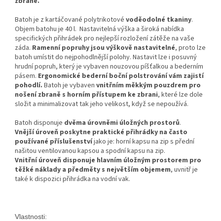
zbraně.
Batoh je z kartáčované polytrikotové
voděodolné tkaniny
.
Objem batohu je 40 l. Nastavitelná výška a široká nabídka
specifických přihrádek pro nejlepší rozložení zátěže na vaše
záda.
Ramenní popruhy jsou výškově nastavitelné
, proto lze
batoh umístit do nejpohodlnější polohy. Nastavit lze i posuvný
hrudní popruh, který je vybaven nouzovou píšťalkou a bederním
pásem.
Ergonomické bederní boční polstrování vám zajistí
pohodlí.
Batoh je vybaven
vnitřním měkkým pouzdrem pro
nošení zbraně s horním přístupem ke zbrani
, které lze dole
složit a minimalizovat tak jeho velikost, když se nepoužívá.
Batoh disponuje
dvěma úrovněmi úložných prostorů
.
Vnější úroveň poskytne praktické přihrádky na často
používané příslušenství
jako je: horní kapsu na zip s přední
našitou ventilovanou kapsou a spodní kapsu na zip.
Vnitřní úroveň disponuje hlavním úložným prostorem pro
těžké náklady a předměty s největším objemem
, uvnitř je
také k dispozici přihrádka na vodní vak.
Vlastnosti: