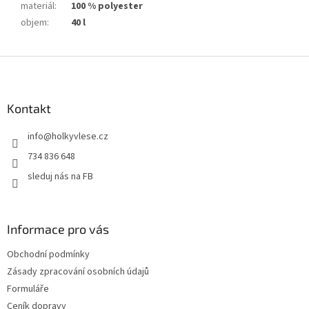
materiál
:
100 % polyester
objem
:
40 l
Z
á
p
a
Kontakt
t
info
@
holkyvlese.cz
í
734 836 648
sleduj nás na FB
Informace pro vás
Obchodní podmínky
Zásady zpracování osobních údajů
Formuláře
Ceník dopravy