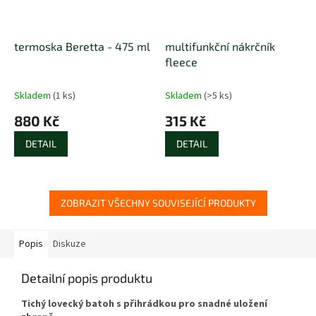
termoska Beretta - 475 ml
multifunkční nákrčník
fleece
Skladem
(1 ks)
Skladem
(>5 ks)
880 Kč
315 Kč
DETAIL
DETAIL
ZOBRAZIT VŠECHNY SOUVISEJÍCÍ PRODUKTY
Popis
Diskuze
Detailní popis produktu
Tichý lovecký batoh s přihrádkou pro snadné uložení