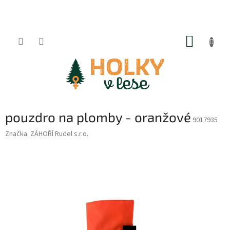
Přejít
na
obsah
NÁKUP
KOŠÍK
pouzdro na plomby - oranžové
9017935
Značka:
ZÁHOŘÍ Rudel s.r.o.