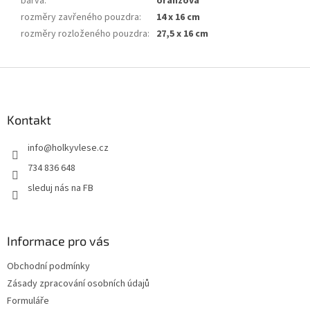
barva
:
oranžová
rozměry zavřeného pouzdra
:
14 x 16 cm
rozměry rozloženého pouzdra
:
27,5 x 16 cm
Z
á
p
a
Kontakt
t
info
@
holkyvlese.cz
í
734 836 648
sleduj nás na FB
Informace pro vás
Obchodní podmínky
Zásady zpracování osobních údajů
Formuláře