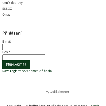
Ceník dopravy
ESSOX
O nás
Přihlášení
E-mail
Heslo
PŘIHLÁSIT SE
Nová registrace
Zapomenuté heslo
Vytvořil Shoptet
Copyright 2026
holkyvlese.cz
. Všechna práva vyhrazena.
Upravit