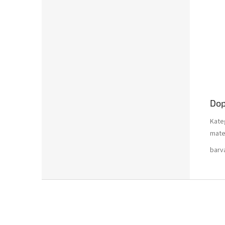
Dop
Kate
mate
barv
Z
á
p
a