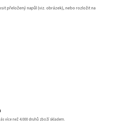
osit přeložený napůl (viz. obrázek), nebo rozložit na
a
nás více než 4.000 druhů zboží skladem.