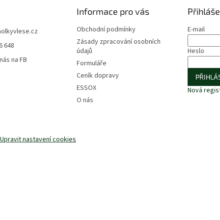
Informace pro vás
Přihláše
Obchodní podmínky
E-mail
holkyvlese.cz
Zásady zpracování osobních
6 648
údajů
Heslo
 nás na FB
Formuláře
Ceník dopravy
PŘIHLÁS
ESSOX
Nová regis
O nás
Upravit nastavení cookies