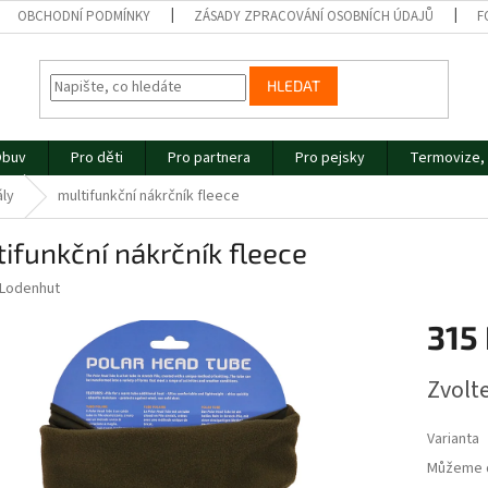
OBCHODNÍ PODMÍNKY
ZÁSADY ZPRACOVÁNÍ OSOBNÍCH ÚDAJŮ
F
HLEDAT
buv
Pro děti
Pro partnera
Pro pejsky
Termovize, 
ály
multifunkční nákrčník fleece
ifunkční nákrčník fleece
Lodenhut
315
Měrná
Zvolt
cena:
Varianta
Můžeme d