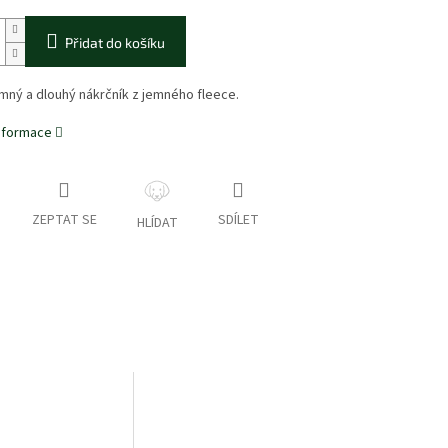
Přidat do košíku
emný a dlouhý nákrčník z jemného fleece.
informace
ZEPTAT SE
SDÍLET
HLÍDAT