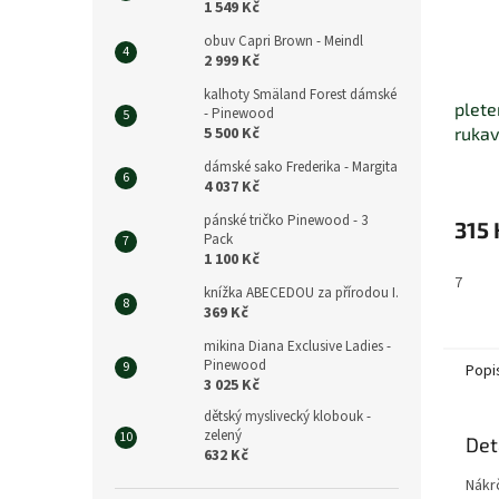
1 549 Kč
obuv Capri Brown - Meindl
2 999 Kč
kalhoty Smäland Forest dámské
plete
- Pinewood
rukav
5 500 Kč
dámské sako Frederika - Margita
4 037 Kč
pánské tričko Pinewood - 3
315 
Pack
1 100 Kč
7
knížka ABECEDOU za přírodou I.
369 Kč
mikina Diana Exclusive Ladies -
Pinewood
Popi
3 025 Kč
dětský myslivecký klobouk -
zelený
Det
632 Kč
Nákrč