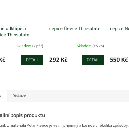
né odklápěcí
čepice fleece Thinsulate
čepice N
ice Thinsulate
Skladem
(2 pár)
Skladem
(>5 ks)
Kč
292 Kč
550 Kč
DETAIL
DETAIL
s
Diskuze
ailní popis produktu
ník z materiálu Polar Fleece je velmi příjemný a lze nosit několika způsoby.