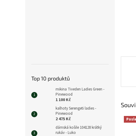
n
e
l
Top 10 produktů
mikina Tiveden Ladies Green -
Pinewood
1 100 Kč
Souvi
kalhoty Serengeti ladies -
Pinewood
2 475 Kč
Posl
dámská košile 104128 krátký
rukáv - Luko