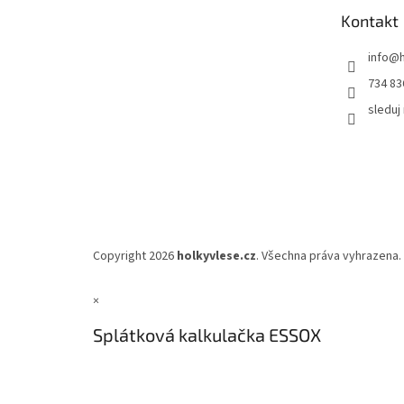
t
Kontakt
í
info
@
734 83
sleduj
Copyright 2026
holkyvlese.cz
. Všechna práva vyhrazena.
×
Splátková kalkulačka ESSOX