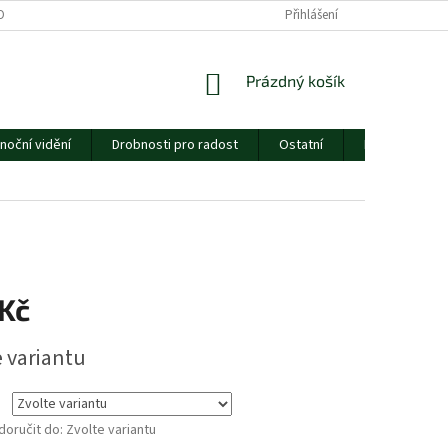
ORMULÁŘE
CENÍK DOPRAVY
ESSOX
Přihlášení
O NÁS
NÁKUPNÍ
Prázdný košík
KOŠÍK
noční vidění
Drobnosti pro radost
Ostatní
Dárkový pouk
 Kč
e variantu
oručit do:
Zvolte variantu