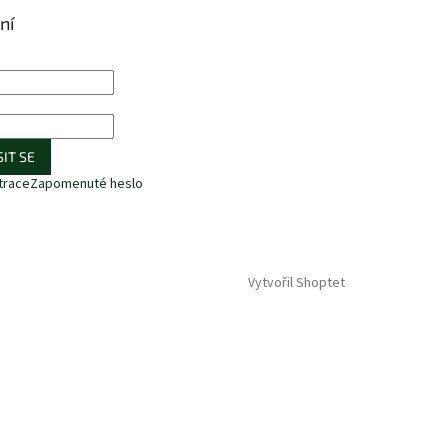
ní
IT SE
trace
Zapomenuté heslo
Vytvořil Shoptet