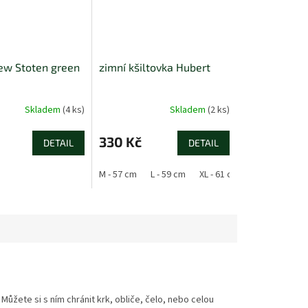
ew Stoten green
zimní kšiltovka Hubert
Skladem
(4 ks)
Skladem
(2 ks)
330 Kč
DETAIL
DETAIL
M - 57 cm
L - 59 cm
XL - 61 cm
 Můžete si s ním chránit krk, obliče, čelo, nebo celou