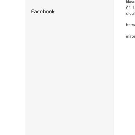
hlavu
Část 
Facebook
dlouh
barv
mate