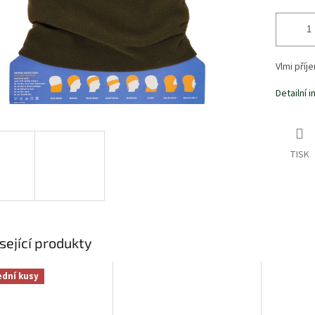
Vlmi příj
Detailní 
TISK
sející produkty
ední kusy