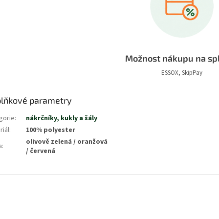
Možnost nákupu na sp
ESSOX, SkipPay
lňkové parametry
gorie
:
nákrčníky, kukly a šály
riál
:
100% polyester
olivově zelená / oranžová
a
:
/ červená