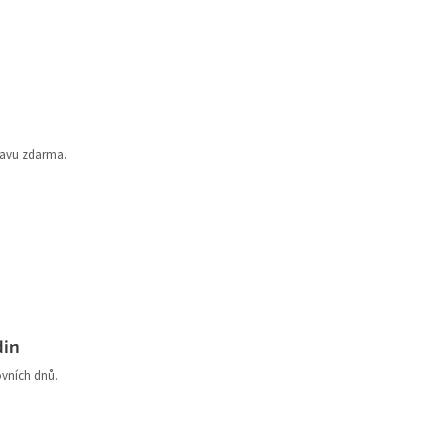
ravu zdarma.
din
ovních dnů.