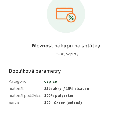
Možnost nákupu na splátky
ESSOX, SkipPay
Doplňkové parametry
Kategorie
:
čepice
materiál
:
85% akryl / 15% elsaten
materiál podšívka
:
100% polyester
barva
:
100 - Green (zelená)
Z
á