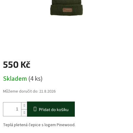
550 Kč
Měrná
Skladem
(4 ks)
cena:
Můžeme doručit do:
21.8.2026
Přidat do košíku
Teplá pletená čepice s logem Pinewood.