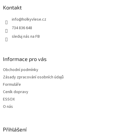
p
a
Kontakt
t
info
@
holkyvlese.cz
í
734 836 648
sleduj nás na FB
Informace pro vás
Obchodní podmínky
Zásady zpracování osobních údajů
Formuláře
Ceník dopravy
ESSOX
O nás
Přihlášení