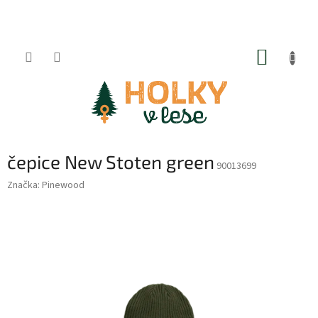
Přejít
na
obsah
NÁKUP
KOŠÍK
čepice New Stoten green
90013699
Značka:
Pinewood