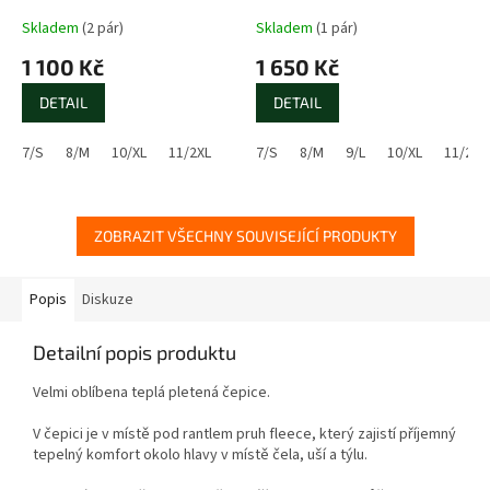
Skladem
(2 pár)
Skladem
(1 pár)
1 100 Kč
1 650 Kč
DETAIL
DETAIL
7/S
8/M
10/XL
11/2XL
7/S
8/M
9/L
10/XL
11/2XL
ZOBRAZIT VŠECHNY SOUVISEJÍCÍ PRODUKTY
Popis
Diskuze
Detailní popis produktu
Velmi oblíbena teplá pletená čepice.
V čepici je v místě pod rantlem pruh fleece, který zajistí příjemný
tepelný komfort okolo hlavy v místě čela, uší a týlu.