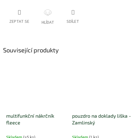
ZEPTAT SE
SDÍLET
HLÍDAT
Související produkty
multifunkční nákrčník
pouzdro na doklady liška -
fleece
Zamlinský
Skladem
(>5 ks)
Skladem
(1 ks)