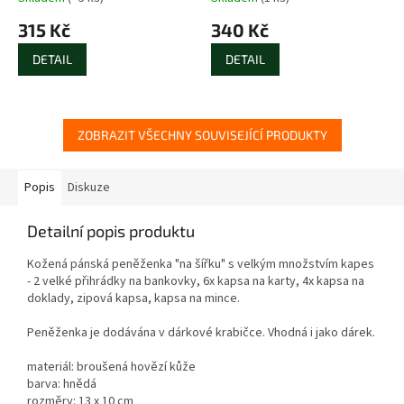
315 Kč
340 Kč
DETAIL
DETAIL
ZOBRAZIT VŠECHNY SOUVISEJÍCÍ PRODUKTY
Popis
Diskuze
Detailní popis produktu
Kožená pánská peněženka "na šířku" s velkým množstvím kapes
- 2 velké přihrádky na bankovky, 6x kapsa na karty, 4x kapsa na
doklady, zipová kapsa, kapsa na mince.
Peněženka je dodávána v dárkové krabičce. Vhodná i jako dárek.
materiál: broušená hovězí kůže
barva: hnědá
rozměry: 13 x 10 cm