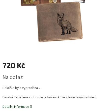
720 Kč
Měrná
Na dotaz
cena:
Položka byla vyprodána…
Pánská peněženka z boušené hovězí kůže s loveckým motivem.
Detailní informace