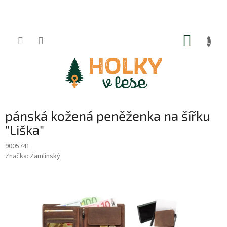
Přejít
na
obsah
NÁKUP
KOŠÍK
pánská kožená peněženka na šířku
"Liška"
9005741
Značka:
Zamlinský