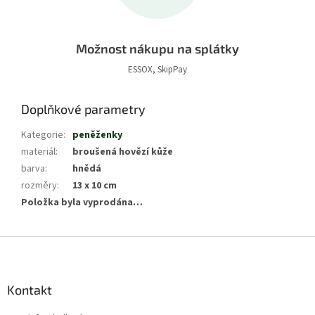
Možnost nákupu na splátky
ESSOX, SkipPay
Doplňkové parametry
Kategorie
:
peněženky
materiál
:
broušená hovězí kůže
barva
:
hnědá
rozměry
:
13 x 10 cm
Položka byla vyprodána…
Z
á
p
a
Kontakt
t