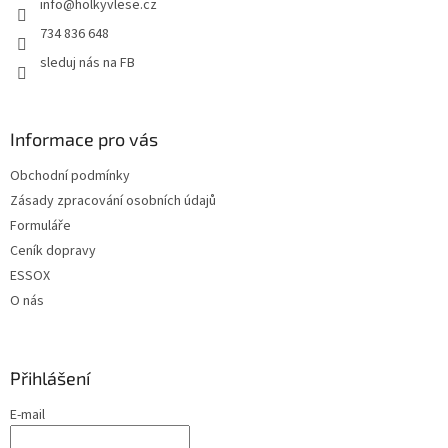
info
@
holkyvlese.cz
í
734 836 648
sleduj nás na FB
Informace pro vás
Obchodní podmínky
Zásady zpracování osobních údajů
Formuláře
Ceník dopravy
ESSOX
O nás
Přihlášení
E-mail