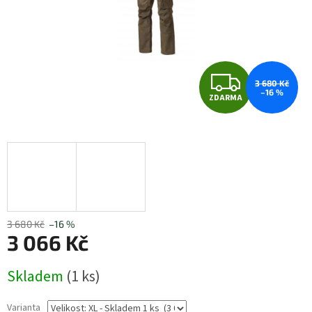
Z
3 680 Kč
–16 %
ZDARMA
D
A
R
M
A
3 680 Kč
–16 %
3 066 Kč
Měrná
Skladem
(1 ks)
cena:
Varianta