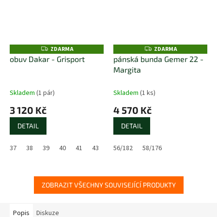
ZDARMA
ZDARMA
Z
Z
D
D
obuv Dakar - Grisport
pánská bunda Gemer 22 -
A
A
Margita
R
R
M
M
A
A
Skladem
(1 pár)
Skladem
(1 ks)
3 120 Kč
4 570 Kč
DETAIL
DETAIL
37
38
39
40
41
43
44
56/182
45
46
58/176
ZOBRAZIT VŠECHNY SOUVISEJÍCÍ PRODUKTY
Popis
Diskuze