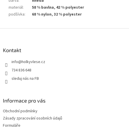
barva
:
hnědá
materiál
:
58 % bavlna, 42 % polyester
podšívka
:
68 % nylon, 32 % polyester
Z
á
p
a
Kontakt
t
info
@
holkyvlese.cz
í
734 836 648
sleduj nás na FB
Informace pro vás
Obchodní podmínky
Zásady zpracování osobních údajů
Formuláře