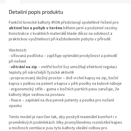
Detailní popis produktu
Funkční lovecké kalhoty IRON představují spolehlivé řešení pro
aktivní lov a pohyb v terénu
během jarní a podzimní sezóny.
Konstrukce z kvalitních materiálů klade důraz na odolnost a
praktickou využitelnost při každodenním pobytu v přírodě.
Vlastnosti:
- síťovaná podšívka – zajišťuje optimální prodyšnost a pohodlí
při nošení
-
větrání na zip
– vnitřní boční švy umožňují efektivní regulaci
teploty při náročnější fyzické aktivitě
- propracovaný úložný prostor – dvě vrchní kapsy na zip, boční
kapsa s patkou na patent a kapsa s pěti poutky na kulové náboje
- ergonomický střih – guma v bočních partiích pasu zaručuje, že
kalhoty lépe sednou na postavu
- fixace – zapínání na dva pevné patenty a poutka pro nošení
opasku
Tento model je navržen tak, aby poskytl maximální komfort i v
proměnlivých podmínkách. Díky promyšlenému rozmístění kapes
a možnosti ventilace jsou tyto kalhoty ideální volbou pro