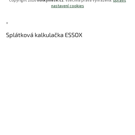
Copyright 2026
holkyvlese.cz
. Všechna práva vyhrazena.
Upravit
nastavení cookies
×
Splátková kalkulačka ESSOX