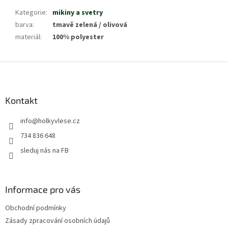
Kategorie
:
mikiny a svetry
barva
:
tmavě zelená / olivová
materiál
:
100% polyester
Z
á
p
a
Kontakt
t
info
@
holkyvlese.cz
í
734 836 648
sleduj nás na FB
Informace pro vás
Obchodní podmínky
Zásady zpracování osobních údajů