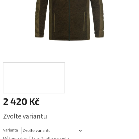
2 420 Kč
Měrná
Zvolte variantu
cena:
Varianta
Můžeme doručit do:
Zvolte variantu