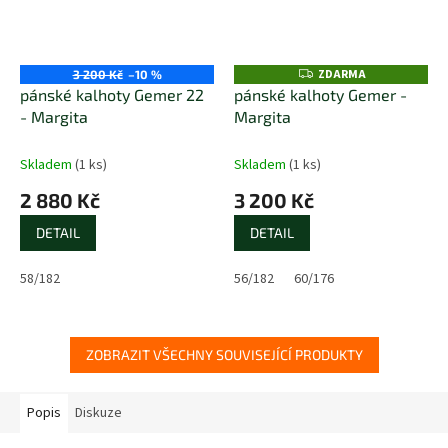
ZDARMA
Z
3 200 Kč
–10 %
D
pánské kalhoty Gemer 22
pánské kalhoty Gemer -
A
- Margita
Margita
R
M
A
Skladem
(1 ks)
Skladem
(1 ks)
2 880 Kč
3 200 Kč
DETAIL
DETAIL
58/182
56/182
60/176
ZOBRAZIT VŠECHNY SOUVISEJÍCÍ PRODUKTY
Popis
Diskuze