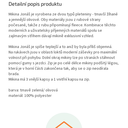
Detailní popis produktu
Mikina Jonáš je vyrobena ze dvou typů pleteniny - tmavší žíhané
a jemnější olivové. Oby materiály jsou z rubové strany
počesané, takže z rubu připomínasjí fleece. Kombinace těchto
moderních a uživatelsky příjemných materiálů spolu se
zajímavým střihem dávají mikině exklusivní vzhled.
Mikina Jonáš je spíše teplejší a to aniž by byla příliš objemná.
Na rukávech jsou v oblasti loktů moderní záševky pro maximální
volnost při pohybu. Dolní okraj mikiny lze po stranách stáhnout
pomocí gumy s jezdci. Zip je po celé délce mikiny podšitý légou,
která je v horní části zakončena tak, aby se o zip neodírala
brada.
Mikina má 3 vnější kapsy a 1 vnitřní kapsu na zip.
barva: tmavě zelená/ olivová
materiál: 100% polyester