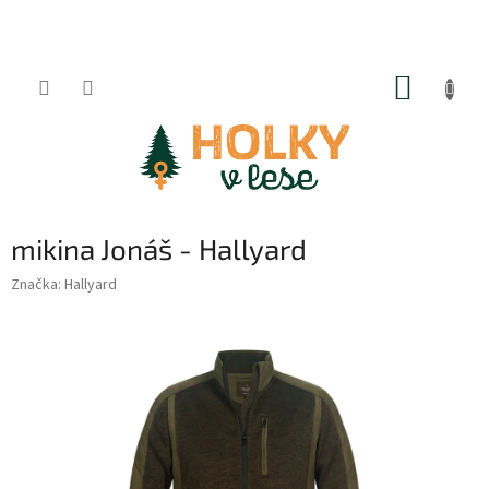
Přejít
na
obsah
NÁKUP
KOŠÍK
mikina Jonáš - Hallyard
Značka:
Hallyard