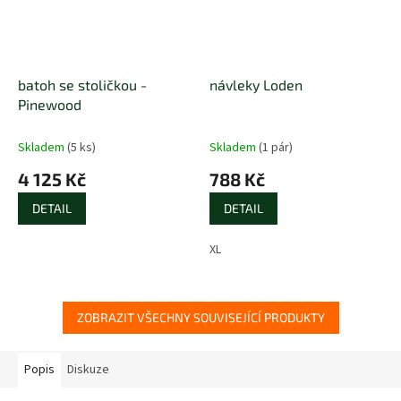
batoh se stoličkou -
návleky Loden
Pinewood
Skladem
(5 ks)
Skladem
(1 pár)
4 125 Kč
788 Kč
DETAIL
DETAIL
XL
ZOBRAZIT VŠECHNY SOUVISEJÍCÍ PRODUKTY
Popis
Diskuze