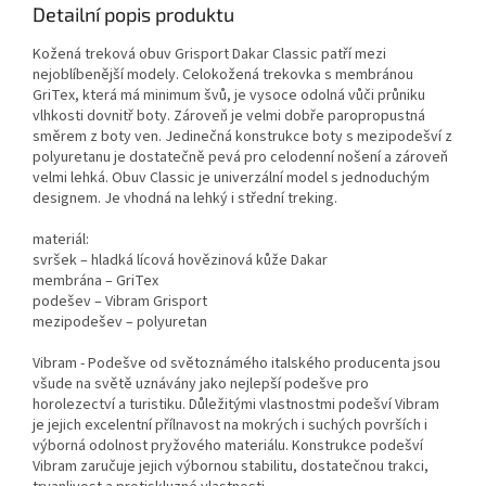
Detailní popis produktu
Kožená treková obuv Grisport Dakar Classic patří mezi
nejoblíbenější modely. Celokožená trekovka s membránou
GriTex, která má minimum švů, je vysoce odolná vůči průniku
vlhkosti dovnitř boty. Zároveň je velmi dobře paropropustná
směrem z boty ven. Jedinečná konstrukce boty s mezipodešví z
polyuretanu je dostatečně pevá pro celodenní nošení a zároveň
velmi lehká. Obuv Classic je univerzální model s jednoduchým
designem. Je vhodná na lehký i střední treking.
materiál:
svršek – hladká lícová hovězinová kůže Dakar
membrána – GriTex
podešev – Vibram Grisport
mezipodešev – polyuretan
Vibram - Podešve od světoznámého italského producenta jsou
všude na světě uznávány jako nejlepší podešve pro
horolezectví a turistiku. Důležitými vlastnostmi podešví Vibram
je jejich excelentní přílnavost na mokrých i suchých površích i
výborná odolnost pryžového materiálu. Konstrukce podešví
Vibram zaručuje jejich výbornou stabilitu, dostatečnou trakci,