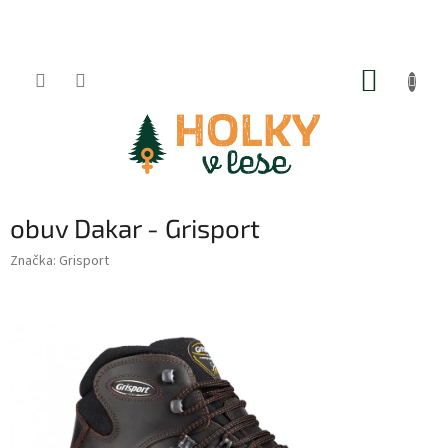
Přejít
na
obsah
NÁKUP
KOŠÍK
obuv Dakar - Grisport
Značka:
Grisport