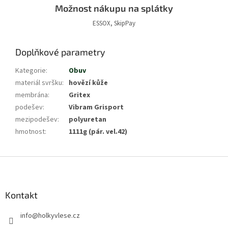
Možnost nákupu na splátky
ESSOX, SkipPay
Doplňkové parametry
Kategorie
:
Obuv
materiál svršku
:
hovězí kůže
membrána
:
Gritex
podešev
:
Vibram Grisport
mezipodešev
:
polyuretan
hmotnost
:
1111g (pár. vel.42)
Z
á
p
a
Kontakt
t
info
@
holkyvlese.cz
í