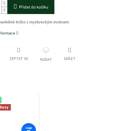
Přidat do košíku
avlněné tričko s mysliveckým motivem.
informace
ZEPTAT SE
SDÍLET
HLÍDAT
 kusy
1 760
Kč