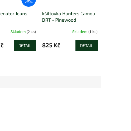
–20 %
Venator Jeans -
kšiltovka Hunters Camou
DRT - Pinewood
Skladem
(2 ks)
Skladem
(1 ks)
Kč
825 Kč
DETAIL
DETAIL