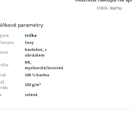
ESSOX, SkipPay
lňkové parametry
gorie
:
trička
čení pro
:
ženy
bavlněné, s
tnost
:
obrázkem
KR,
rička
:
myslivecké/lesnické
riál
:
100 % bavlna
áž
150 g/m²
riálu
:
a
:
zelená