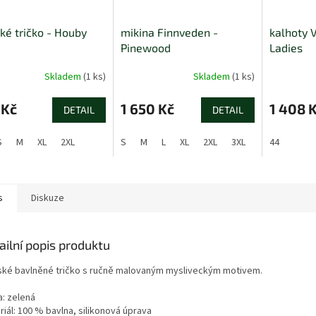
é tričko - Houby
mikina Finnveden -
kalhoty 
Pinewood
Ladies
Skladem
(1 ks)
Skladem
(1 ks)
 Kč
1 650 Kč
1 408 
DETAIL
DETAIL
S
M
XL
2XL
S
M
L
XL
2XL
3XL
4XL
44
s
Diskuze
ailní popis produktu
ké bavlněné tričko s ručně malovaným mysliveckým motivem.
a: zelená
iál: 100 % bavlna, silikonová úprava