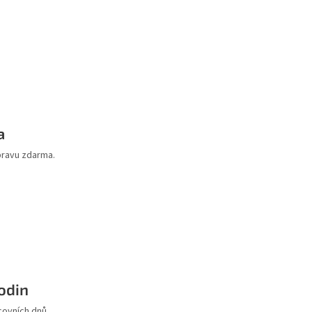
a
pravu zdarma.
odin
covních dnů.