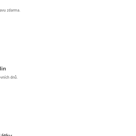
ravu zdarma.
din
ovních dnů.
látky