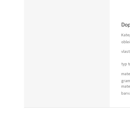
Dop
Kate
oble
vlas
typ t
mate
gram
mate
barv
Z
á
p
a