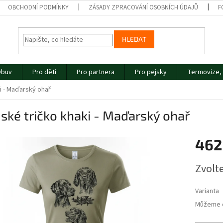
OBCHODNÍ PODMÍNKY
ZÁSADY ZPRACOVÁNÍ OSOBNÍCH ÚDAJŮ
F
HLEDAT
buv
Pro děti
Pro partnera
Pro pejsky
Termovize, 
i - Maďarský ohař
ké tričko khaki - Maďarský ohař
462
Měrná
Zvolt
cena:
Varianta
Můžeme d