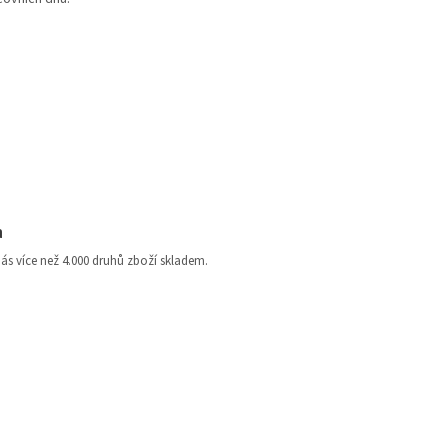
a
nás více než 4.000 druhů zboží skladem.