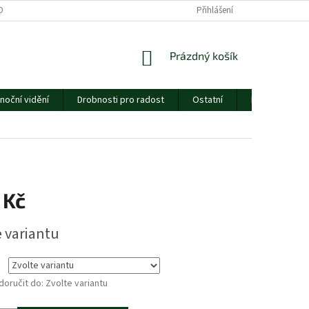
ORMULÁŘE
CENÍK DOPRAVY
ESSOX
Přihlášení
O NÁS
NÁKUPNÍ
Prázdný košík
KOŠÍK
noční vidění
Drobnosti pro radost
Ostatní
Dárkový pouk
 Kč
e variantu
oručit do:
Zvolte variantu