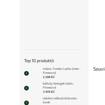
n
e
l
Top 10 produktů
Souvi
mikina Tiveden Ladies Green -
Pinewood
1 100 Kč
kalhoty Serengeti ladies -
Pinewood
2 475 Kč
redukce velikosti klobouku -
korek