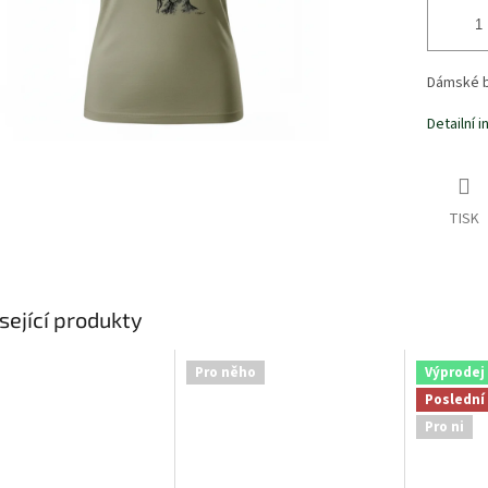
Dámské b
Detailní 
TISK
sející produkty
Pro něho
Výprodej
Poslední
Pro ni