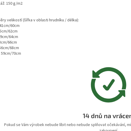
áž: 150 g/m2
ry velikostí (šířka v oblasti hrudníku / délka):
 41cm/60cm
45cm/62cm
49cm/64cm
53cm/66cm
 56cm/68cm
– 59cm/70cm
14 dnů na vráce
Pokud se Vám výrobek nebude líbit nebo nebude splňovat očekávání, můž
zakoupení.