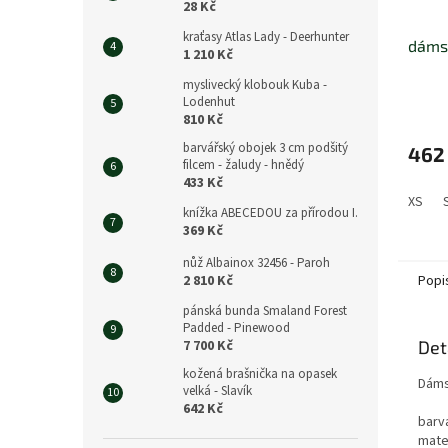
28 Kč
kraťasy Atlas Lady - Deerhunter
dámsk
1 210 Kč
myslivecký klobouk Kuba -
Lodenhut
810 Kč
barvářský obojek 3 cm podšitý
462
filcem - žaludy - hnědý
433 Kč
XS
knížka ABECEDOU za přírodou I.
369 Kč
nůž Albainox 32456 - Paroh
2 810 Kč
Popi
pánská bunda Smaland Forest
Padded - Pinewood
7 700 Kč
Det
kožená brašnička na opasek
Dáms
velká - Slavík
642 Kč
barv
mater