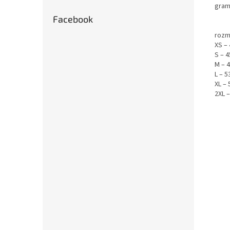
gram
Facebook
rozmě
XS –
S – 
M – 
L – 
XL –
2XL 