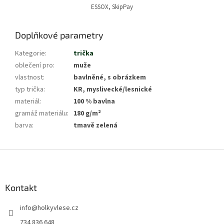
ESSOX, SkipPay
Doplňkové parametry
Kategorie
:
trička
oblečení pro
:
muže
vlastnost
:
bavlněné, s obrázkem
typ trička
:
KR, myslivecké/lesnické
materiál
:
100 % bavlna
gramáž materiálu
:
180 g/m²
barva
:
tmavě zelená
Z
á
p
a
Kontakt
t
info
@
holkyvlese.cz
í
734 836 648