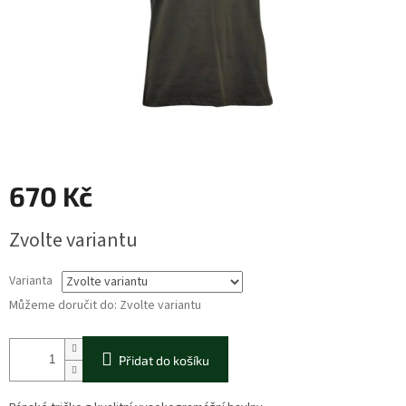
670 Kč
Měrná
Zvolte variantu
cena:
Varianta
Můžeme doručit do:
Zvolte variantu
Přidat do košíku