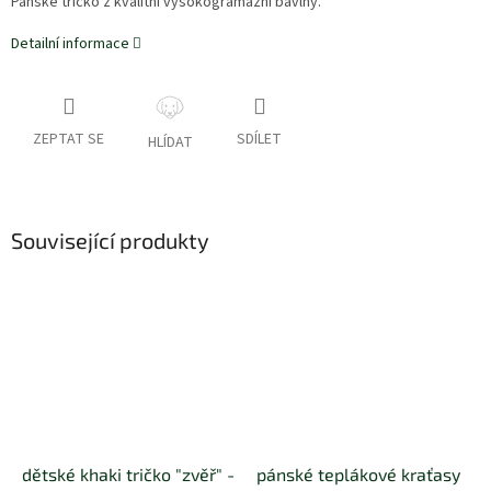
Pánské tričko z kvalitní vysokogramážní bavlny.
Detailní informace
ZEPTAT SE
SDÍLET
HLÍDAT
Související produkty
dětské khaki tričko "zvěř" -
pánské teplákové kraťasy