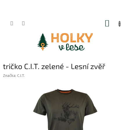
Přejít
na
obsah
NÁKUP
KOŠÍK
tričko C.I.T. zelené - Lesní zvěř
Značka:
C.I.T.