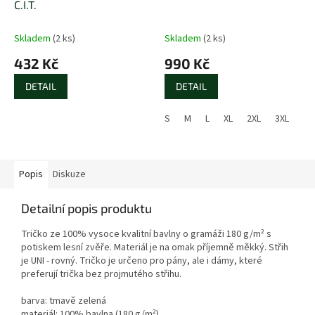
C.I.T.
Skladem
(2 ks)
Skladem
(2 ks)
432 Kč
990 Kč
DETAIL
DETAIL
S
M
L
XL
2XL
3XL
Popis
Diskuze
Detailní popis produktu
Tričko ze 100% vysoce kvalitní bavlny o gramáži 180 g/m² s
potiskem lesní zvěře. Materiál je na omak příjemně měkký. Střih
je UNI - rovný. Tričko je určeno pro pány, ale i dámy, které
preferují trička bez projmutého střihu.
barva: tmavě zelená
materiál: 100% bavlna (180 g/m²)