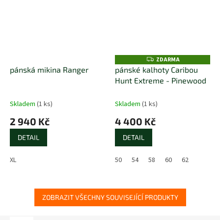
ZDARMA
Z
D
pánská mikina Ranger
pánské kalhoty Caribou
A
Hunt Extreme - Pinewood
R
M
A
Skladem
(1 ks)
Skladem
(1 ks)
2 940 Kč
4 400 Kč
DETAIL
DETAIL
XL
50
54
58
60
62
ZOBRAZIT VŠECHNY SOUVISEJÍCÍ PRODUKTY