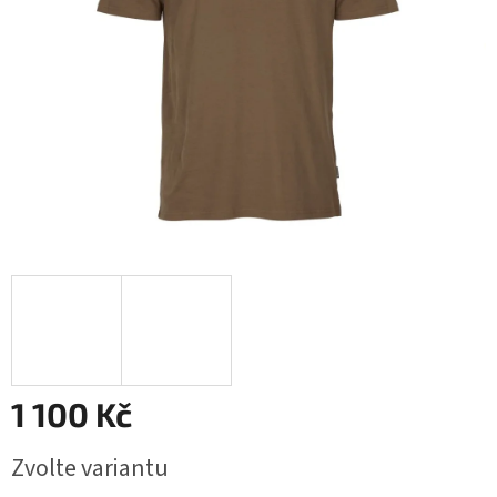
1 100 Kč
Měrná
Zvolte variantu
cena: