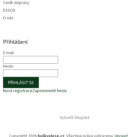
Ceník dopravy
ESSOX
O nás
Přihlášení
E-mail
Heslo
PŘIHLÁSIT SE
Nová registrace
Zapomenuté heslo
Vytvořil Shoptet
Copyright 2026
holkyvlese.cz
. Všechna práva vyhrazena.
Upravit