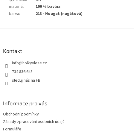
materiál
:
100 % bavlna
barva
:
213 - Nougat (nugátová)
Z
á
p
a
Kontakt
t
info
@
holkyvlese.cz
í
734 836 648
sleduj nás na FB
Informace pro vás
Obchodní podmínky
Zásady zpracování osobních údajů
Formuláře