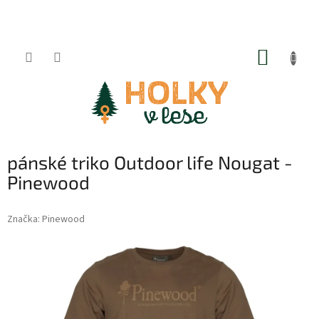
Přejít
na
obsah
NÁKUP
KOŠÍK
pánské triko Outdoor life Nougat -
Pinewood
Značka:
Pinewood