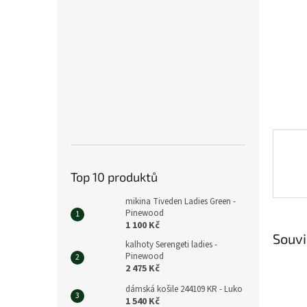
n
e
l
Top 10 produktů
mikina Tiveden Ladies Green -
Pinewood
1 100 Kč
Souvi
kalhoty Serengeti ladies -
Pinewood
2 475 Kč
dámská košile 244109 KR - Luko
1 540 Kč