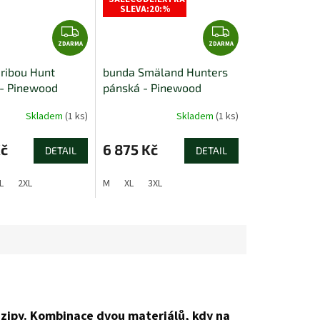
SLEVA:20:%
Z
Z
ZDARMA
D
ZDARMA
D
A
A
ribou Hunt
bunda Smäland Hunters
R
R
- Pinewood
pánská - Pinewood
M
M
A
A
Skladem
(1 ks)
Skladem
(1 ks)
Kč
6 875 Kč
DETAIL
DETAIL
L
2XL
M
XL
3XL
zipy.
Kombinace dvou materiálů, kdy na