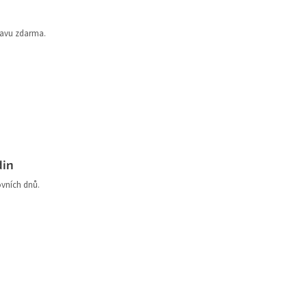
ravu zdarma.
din
ovních dnů.