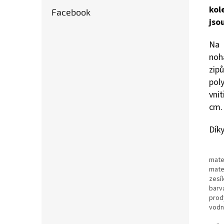
kol
Facebook
jso
Na
noha
zip
pol
vnit
cm
Dík
mate
mate
zesí
barv
prod
vodn