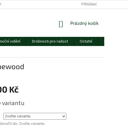
ORMULÁŘE
CENÍK DOPRAVY
ESSOX
Přihlášení
O NÁS
NÁKUPNÍ
Prázdný košík
KOŠÍK
noční vidění
Drobnosti pro radost
Ostatní
Dárkový pouk
inewood
00 Kč
e variantu
oručit do:
Zvolte variantu