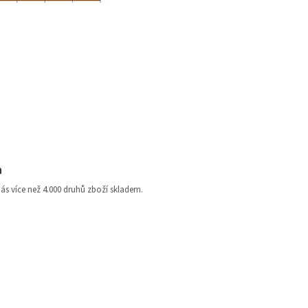
a
nás více než 4.000 druhů zboží skladem.