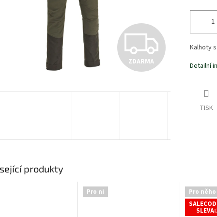
Z
Kalhoty 
ZDARMA
D
Detailní 
A
TISK
R
M
sející produkty
Pro ni
Pro něho
A
SALECOD
SLEVA: