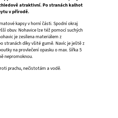
vzhledově atraktivní.
Po stranách kalhot
bytu v přírodě.
matové kapsy v horní části.
Spodní okraj
yšší obuv.
Nohavice lze též pomocí suchých
nohavic je zesílena materiálem z
po stranách díky všité gumě.
Navíc je ještě z
poutky na provlečení opasku o max.
šířka 5
dně nepromoknou.
proti prachu, nečistotám a vodě.