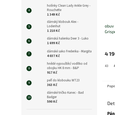
holínky Clean Lady Ankle Grey -
Rouchette
1 349 Kč
dámský klobouk Alex -
obuv
Lodenhut
1 210 Kč
Grisp
dámská halenka Deer 3 - Luko
1 699 Kč
dámské sako Frederika - Margita
4 19
4 037 Kč
hnědé vypouštěcí vodítko od
43
obojku HK 8 mm - B&P
917 Kč
peří do klobouku WT23
363 Kč
Popi
dámské tričko Kanec - Bad
Badger
590 Kč
Det
Pán