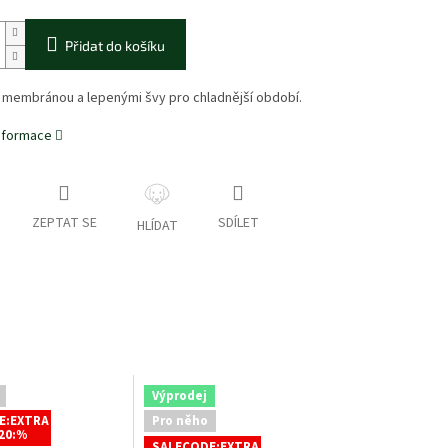
Přidat do košíku
s membránou a lepenými švy pro chladnější období.
informace
ZEPTAT SE
SDÍLET
HLÍDAT
Výprodej
E:EXTRA
Pro něho
20:%
SALECODE:EXTRA