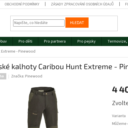
OBCHODNÍ PODMÍNKY
ZÁSADY ZPRACOVÁNÍ OSOBNÍCH ÚDAJŮ
F
HLEDAT
buv
Pro děti
Pro partnera
Pro pejsky
Termovize, 
t Extreme - Pinewood
ské kalhoty Caribou Hunt Extreme - P
Značka:
Pinewood
ho
4 4
Měrná
Zvolt
cena:
Varianta
Můžeme d