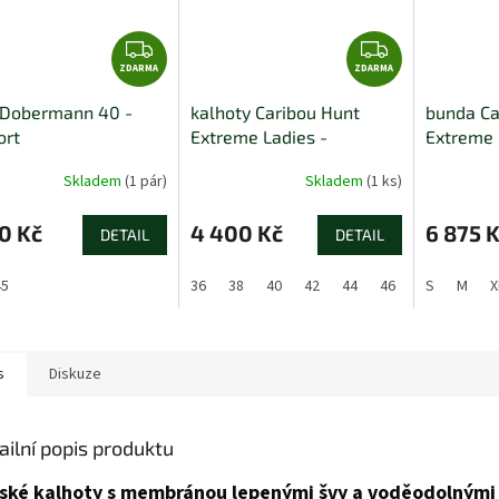
Z
Z
ZDARMA
D
ZDARMA
D
A
A
 Dobermann 40 -
kalhoty Caribou Hunt
bunda Ca
R
R
ort
Extreme Ladies -
Extreme 
M
M
Pinewood
A
A
Skladem
(1 pár)
Skladem
(1 ks)
0 Kč
4 400 Kč
6 875 
DETAIL
DETAIL
45
36
38
40
42
44
46
S
M
X
s
Diskuze
ailní popis produktu
ské kalhoty s membránou lepenými švy a voděodolnými 