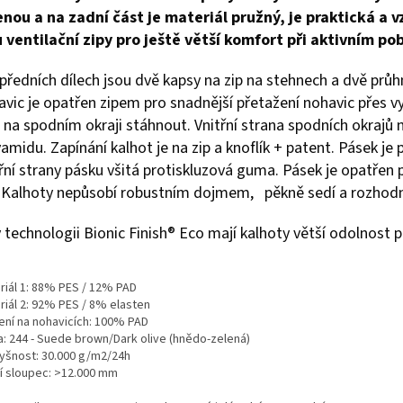
enou a na zadní část je materiál pružný, je praktická a 
u ventilační zipy pro ještě větší komfort při aktivním po
předních dílech jsou dvě kapsy na zip na stehnech a dvě průh
vic je opatřen zipem pro snadnější přetažení nohavic přes v
ů na spodním okraji stáhnout.
Vnitřní strana spodních okrajů 
yamidu.
Zapínání kalhot je na zip a knoflík + patent.
Pásek je 
řní strany pásku všitá protiskluzová guma.
Pásek je opatřen 
.
Kalhoty nepůsobí robustním dojmem,
pěkně sedí a rozho
y
technologii Bionic Finish® Eco mají kalhoty větší odolnost 
riál 1: 88% PES / 12% PAD
riál 2: 92% PES / 8% elasten
lení na nohavicích: 100% PAD
a: 244 - Suede brown/Dark olive (hnědo-zelená)
yšnost: 30.000 g/m2/24h
í sloupec: >12.000 mm