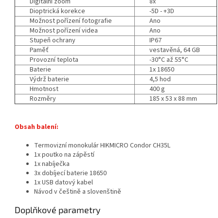
Digitální zoom
8x
Dioptrická korekce
-5D - +3D
Možnost pořízení fotografie
Ano
Možnost pořízení videa
Ano
Stupeň ochrany
IP67
Paměť
vestavěná, 64 GB
Provozní teplota
-30°C až 55°C
Baterie
1x 18650
Výdrž baterie
4,5 hod
Hmotnost
400 g
Rozměry
185 x 53 x 88 mm
Obsah balení:
Termovizní monokulár HIKMICRO Condor CH35L
1x poutko na zápěstí
1x nabíječka
3x dobíjecí baterie 18650
1x USB datový kabel
Návod v češtině a slovenštině
Doplňkové parametry