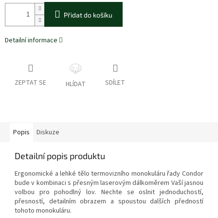
Přidat do košíku
Detailní informace
ZEPTAT SE
SDÍLET
HLÍDAT
Popis
Diskuze
Detailní popis produktu
Ergonomické a lehké tělo termovizního monokuláru řady Condor
bude v kombinaci s přesným laserovým dálkoměrem Vaší jasnou
volbou pro pohodlný lov. Nechte se oslnit jednoduchostí,
přesností, detailním obrazem a spoustou dalších předností
tohoto
monokuláru.