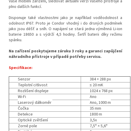
Vaše mobilní zařízení, sledovat aktuální verzi Vašeho přístroje a
plno dalších funkcí.
Disponuje také vlastnostmi jako je například voděodolnost a
odolnost IP67. Proto je Condor vhodný i do drsných podmínek
jako jsou déšť a sníh. O napájení se stará jedna výměnná Li-ion
baterie 18650 a s výdrží 4,5 hodiny. Šetří baterii díky režimu
spánku.
Na zařízení poskytujeme záruku 3 roky a garanci zapůjčení
náhradního přístroje v případě potřeby servisu.
Specifikace:
Senzor
384 × 288 px
Teplotní citlivost
≤
20 mK
Rozlišení displeje
1024 x 768 px
Wi-Fi
Ano
Laserový dálkoměr
Ano, 1000 m
Čočka
35 mm
Detekce
1800 m
Optické zvětšení
3,5x
Zorné pole
7,5° × 5,6°