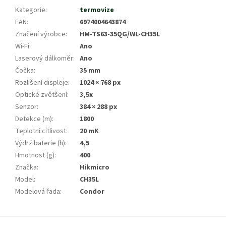
Kategorie
:
termovize
EAN
:
6974004643874
Značení výrobce
:
HM-TS63-35QG/WL-CH35L
Wi-Fi
:
Ano
Laserový dálkoměr
:
Ano
Čočka
:
35 mm
Rozlišení displeje
:
1024 × 768 px
Optické zvětšení
:
3,5x
Senzor
:
384 × 288 px
Detekce (m)
:
1800
Teplotní citlivost
:
20 mK
Výdrž baterie (h)
:
4,5
Hmotnost (g)
:
400
Značka
:
Hikmicro
Model
:
CH35L
Modelová řada
:
Condor
Z