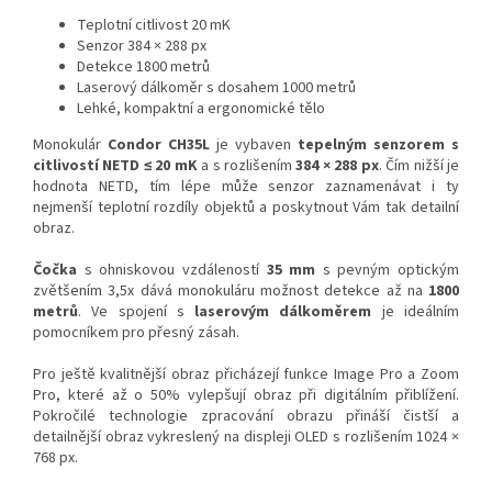
Teplotní citlivost 20 mK
Senzor 384 × 288 px
Detekce 1800 metrů
Laserový dálkoměr
s dosahem 1000 metrů
Lehké, kompaktní a ergonomické tělo
Monokulár
Condor CH35L
je vybaven
tepelným senzorem s
citlivostí NETD
≤ 20 mK
a s rozlišením
384 × 288 px
. Čím nižší je
hodnota NETD, tím lépe může senzor zaznamenávat i ty
nejmenší teplotní rozdíly objektů a poskytnout Vám tak detailní
obraz.
Čočka
s ohniskovou vzdáleností
35 mm
s pevným optickým
zvětšením 3,5x dává monokuláru možnost detekce až na
1800
metrů
. Ve spojení s
laserovým dálkoměrem
je ideálním
pomocníkem pro přesný zásah.
Pro ještě kvalitnější obraz přicházejí funkce Image Pro a Zoom
Pro, které až o 50% vylepšují obraz při digitálním přiblížení.
Pokročilé technologie zpracování obrazu přináší čistší a
detailnější obraz vykreslený na displeji OLED s rozlišením 1024 ×
768 px.