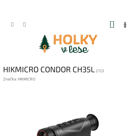
Přejít
na
obsah
NÁKUP
KOŠÍK
HIKMICRO CONDOR CH35L
2715
Značka:
HIKMICRO