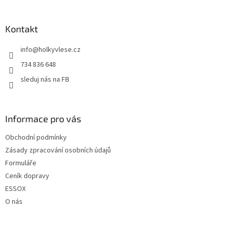
á
p
a
Kontakt
t
info
@
holkyvlese.cz
í
734 836 648
sleduj nás na FB
Informace pro vás
Obchodní podmínky
Zásady zpracování osobních údajů
Formuláře
Ceník dopravy
ESSOX
O nás