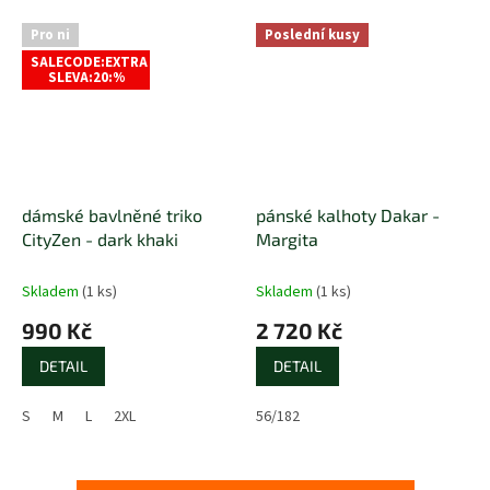
Pro ni
Poslední kusy
SALECODE:EXTRA
SLEVA:20:%
dámské bavlněné triko
pánské kalhoty Dakar -
CityZen - dark khaki
Margita
Skladem
(1 ks)
Skladem
(1 ks)
990 Kč
2 720 Kč
DETAIL
DETAIL
S
M
L
2XL
56/182