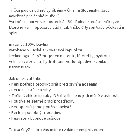
Trička jsou už od nití vyráběna v ČR a na Slovensku. Jsou
navržená pro české muže :-)
Vyráběna jsou ve velikostech S - 6XL. Pokud hledáte tričko, ze
kterého vám nepolezou záda, tak tričko CityZen Vaše očekávání
splní.
materiál: 100% bavlna
vyrobeno v České a Slovenské republice
technologie: CityZen - jeden materiál, tři efekty, hydrofilní –
velmi savé zevnitř, hydrofobní - vodoodpudivé zvenku
barva: black
Jak udržovat triko:
• Není potřeba produkt prát před prvním nošením.
• Perte na 30 °C na ruby.
• Tričko žehlete na ruby. Oživíte tím jeho jedinečné vlastnosti.
• Používejte šetrné prací prostředky.
• Nedoporučujeme používat aviváž.
• Perte s podobnými odstíny.
• Nesušte v bubnové sušičce.
Trička CityZen pro Vás máme i v dámském provedení.