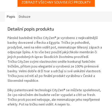
ZOBRAZIT VŠECHNY SOUVISEJÍCÍ PRODUKTY
Popis
Diskuze
Detailní popis produktu
Pánské bavlněné tričko CityZen® je vyrobeno z nejkvalitnější
bavlny dovezené z Řecka a Egypta. Tričko je pohodlné,
prodyšné, není na něm vidět pot, minimalizuje tělesný zápach a
odpuzuje špínu. A to vše bez použití jakýchkoliv membrán či
jiných podobných úprav škodících životnímu prostředí.
Trička CityZen svými vlastnostmi směle konkurují funkčním
tričkům, přitom jsou elegantní a vyrobená ze 100% prémiové
bavlny. Velmi dobře drží tvar a udržují si své unikátní vlastnosti.
Trička jsou od nití až po finální produkt vyráběna v České a
Slovenské republice.
Díky patentované technologii CityZen® se můžete spolehnout,
že i po náročném dni budete večer vypadat a cítit se fresh.
Tričko proti pocení nebojuje, ale minimalizuje jeho nepříjemné
efekty. Pot na tričku není vidět. A nejen to.