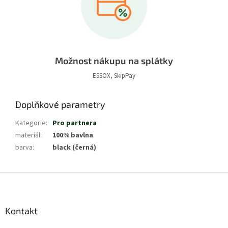
Možnost nákupu na splátky
ESSOX, SkipPay
Doplňkové parametry
Kategorie
:
Pro partnera
materiál
:
100% bavlna
barva
:
black (černá)
Z
á
p
a
Kontakt
t