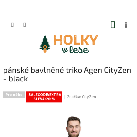
Přejít
na
obsah
NÁKUP
KOŠÍK
pánské bavlněné triko Agen CityZen
- black
Pro něho
SALECODE:EXTRA
Značka:
CityZen
SLEVA:20:%