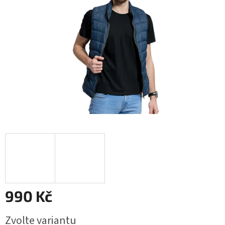
990 Kč
Měrná
Zvolte variantu
cena: