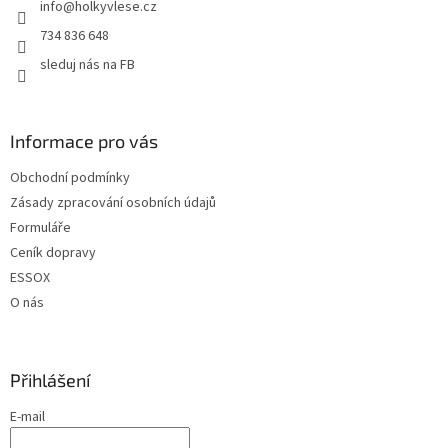
info
@
holkyvlese.cz
í
734 836 648
sleduj nás na FB
Informace pro vás
Obchodní podmínky
Zásady zpracování osobních údajů
Formuláře
Ceník dopravy
ESSOX
O nás
Přihlášení
E-mail