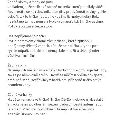
Žádné skvrny a mapy od potu
Základem je, že na lícové straně materiálu není pot nikdy vidět.
Rozprostře se na rubu, odkud se díky prodyšnosti bavlny rychle
odpaří, takže tričko nestudí. A když na líci nebyl mokrý flek,
nezůstane tam po něm ani typická „mapa“, když tričko uschne.
Pot zkrátka zmizí beze stopy.
Bez nepříjemného pachu
Pot je domovem vlhkomilných bakterií, které způsobují
nepříjemný tělesný zápach. Tím, že se z trička CityZen pot
rychle odpaří, se bakterie nemají kde množit a tělesný odér
zůstává minimální.
Žádná špína
Na vnější straně je pánské tričko hydrofobní – odpuzuje tekutiny,
takže po něm volně stečou. Když se něčím u oběda pokapete,
stačí nečistotu setřít vlhkým hadříkem, případně tričko omýt
proudem vody.
Žádné varhánky
Hledáte nemačkavé tričko? Tričko CityZen nebude nijak zvlášť
zmačkané ani po dlouhém sezení třeba při cestě autem nebo
letadlem. Vděčí za to kombinaci té nejkvalitnější bavlny a
speciální úpravy CityZen.