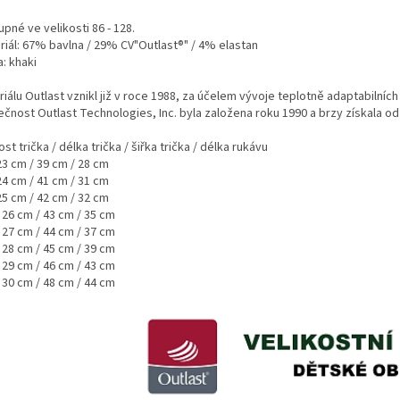
pné ve velikosti 86 - 128.
riál: 67% bavlna / 29% CV"Outlast®" / 4% elastan
: khaki
iálu Outlast vznikl již v roce 1988, za účelem vývoje teplotně adaptabilníc
čnost Outlast Technologies, Inc. byla založena roku 1990 a brzy získala od
ost trička / délka trička / šiřka trička / délka rukávu
23 cm / 39 cm / 28 cm
24 cm / 41 cm / 31 cm
25 cm / 42 cm / 32 cm
 26 cm / 43 cm / 35 cm
 27 cm / 44 cm / 37 cm
 28 cm / 45 cm / 39 cm
 29 cm / 46 cm / 43 cm
 30 cm / 48 cm / 44 cm