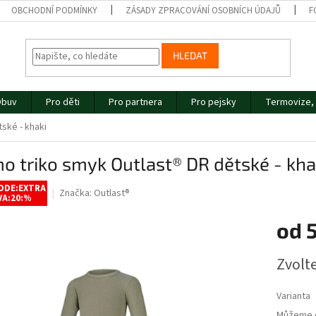
OBCHODNÍ PODMÍNKY
ZÁSADY ZPRACOVÁNÍ OSOBNÍCH ÚDAJŮ
F
HLEDAT
buv
Pro děti
Pro partnera
Pro pejsky
Termovize, 
ské - khaki
o triko smyk Outlast® DR dětské - kha
ODE:EXTRA
Značka:
Outlast®
VA:20:%
od
Měrná
Zvolt
cena:
Varianta
Můžeme d