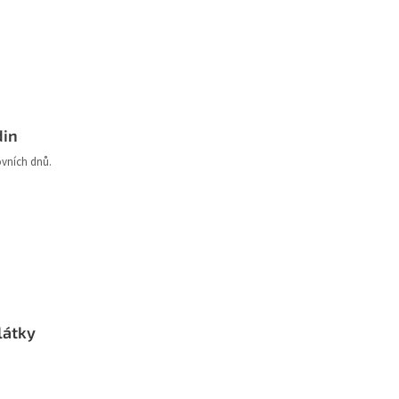
din
ovních dnů.
látky