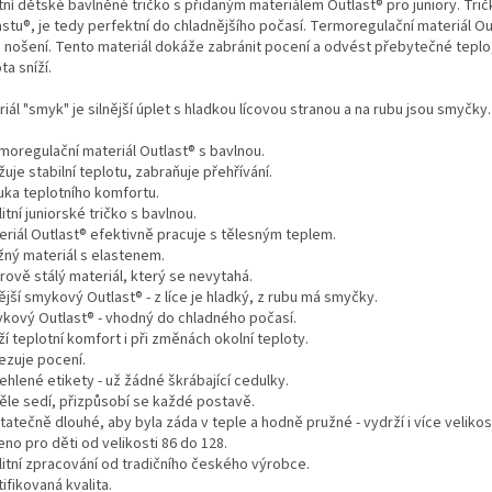
itní dětské bavlněné tričko s přidaným materiálem Outlast® pro juniory. T
astu®, je tedy perfektní do chladnějšího počasí. Termoregulační materiál Ou
 nošení. Tento materiál dokáže zabránit pocení a odvést přebytečné teplo, 
ta sníží.
iál "smyk" je silnější úplet s hladkou lícovou stranou a na rubu jsou smyčky.
rmoregulační materiál Outlast® s bavlnou.
žuje stabilní teplotu, zabraňuje přehřívání.
ruka teplotního komfortu.
litní juniorské tričko s bavlnou.
eriál Outlast® efektivně pracuje s tělesným teplem.
žný materiál s elastenem.
rově stálý materiál, který se nevytahá.
nější smykový Outlast® - z líce je hladký, z rubu má smyčky.
ykový Outlast® - vhodný do chladného počasí.
ží teplotní komfort i při změnách okolní teploty.
ezuje pocení.
ehlené etikety - už žádné škrábající cedulky.
věle sedí, přizpůsobí se každé postavě.
tatečně dlouhé, aby byla záda v teple a hodně pružné - vydrží i více velikost
eno pro děti od velikosti 86 do 128.
litní zpracování od tradičního českého výrobce.
tifikovaná kvalita.