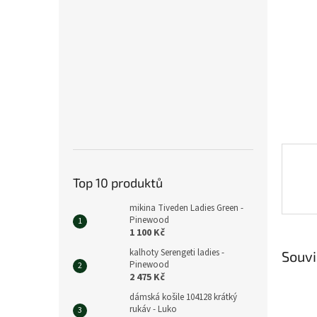
n
e
l
Top 10 produktů
mikina Tiveden Ladies Green -
Pinewood
1 100 Kč
kalhoty Serengeti ladies -
Souvi
Pinewood
2 475 Kč
dámská košile 104128 krátký
rukáv - Luko