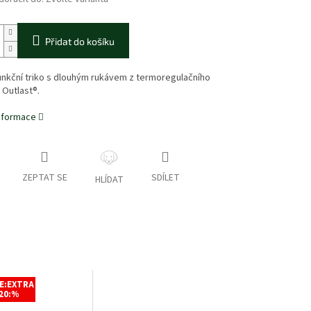
Přidat do košíku
unkční triko s dlouhým rukávem z termoregulačního
 Outlast®.
informace
ZEPTAT SE
SDÍLET
HLÍDAT
E:EXTRA
20:%