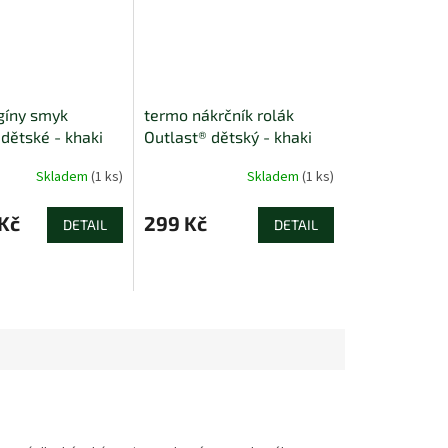
gíny smyk
termo nákrčník rolák
dětské - khaki
Outlast® dětský - khaki
Skladem
(1 ks)
Skladem
(1 ks)
Kč
299 Kč
DETAIL
DETAIL