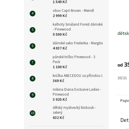
1 549 Kč
obuv Capri Brown - Meindl
2 999 Kč
kalhoty Smäland Forest dámské
- Pinewood
dětsk
5 500 Kč
dámské sako Frederika - Margita
4 037 Kč
pánské tričko Pinewood - 3
Pack
3
od
1 100 Kč
knížka ABECEDOU za přírodou I.
20/21
369 Kč
mikina Diana Exclusive Ladies -
Pinewood
3 025 Kč
Popi
dětský myslivecký klobouk -
zelený
632 Kč
Det