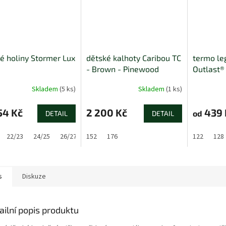
é holiny Stormer Lux
dětské kalhoty Caribou TC
termo le
- Brown - Pinewood
Outlast® 
Skladem
(5 ks)
Skladem
(1 ks)
54 Kč
2 200 Kč
439 
od
DETAIL
DETAIL
22/23
24/25
26/27
152
28/29
176
30/31
34/35
122
128
s
Diskuze
ailní popis produktu