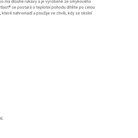
ričko má dlouhé rukávy a je vyrobené ze smykového
tlast® se postará o teplotní pohodu dítěte po celou
které nahromadí a použije ve chvíli, kdy se okolní
í.