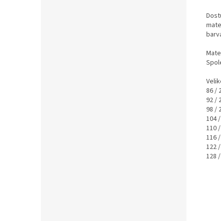
Dostu
mate
barva
Mater
Spole
Velik
86 / 
92 / 
98 / 
104 /
110 /
116 /
122 /
128 /