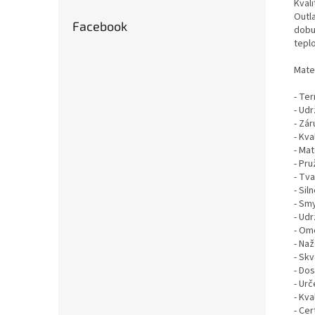
Kval
Outl
Facebook
dobu
teplo
Mater
- Te
- Udr
- Zá
- Kva
- Mat
- Pru
- Tva
- Sil
- Sm
- Udr
- Om
- Naž
- Sk
- Dos
- Urč
- Kva
- Cer