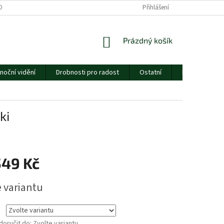
ORMULÁŘE
CENÍK DOPRAVY
ESSOX
Přihlášení
O NÁS
NÁKUPNÍ
Prázdný košík
KOŠÍK
noční vidění
Drobnosti pro radost
Ostatní
Dárkový pouk
ki
549 Kč
e variantu
oručit do:
Zvolte variantu