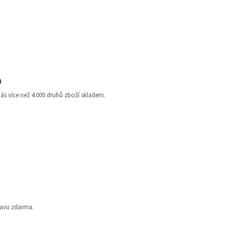
a
nás více než 4.000 druhů zboží skladem.
ravu zdarma.