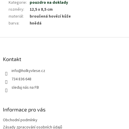
Kategorie
:
pouzdro na doklady
rozměry
:
12,5 x 8,5 cm
materiál
:
broušená hovězí kůže
barva
:
hnědá
Z
á
p
a
Kontakt
t
info
@
holkyvlese.cz
í
734 836 648
sleduj nás na FB
Informace pro vás
Obchodní podmínky
Zásady zpracování osobních údajů