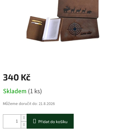
340 Kč
Měrná
Skladem
(1 ks)
cena:
Můžeme doručit do:
21.8.2026
Přidat do košíku