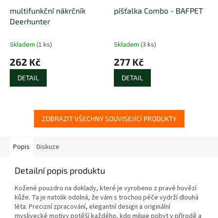
multifunkční nákrčník
píšťalka Combo - BAFPET
Deerhunter
Skladem
(1 ks)
Skladem
(3 ks)
262 Kč
277 Kč
DETAIL
DETAIL
ZOBRAZIT VŠECHNY SOUVISEJÍCÍ PRODUKTY
Popis
Diskuze
Detailní popis produktu
Kožené pouzdro na doklady, které je vyrobeno z pravé hovězí
kůže. Ta je natolik odolná, že vám s trochou péče vydrží dlouhá
léta. Precizní zpracování, elegantní design a originální
myslivecké motivy potěší každého, kdo miluje pobyt v přírodě a