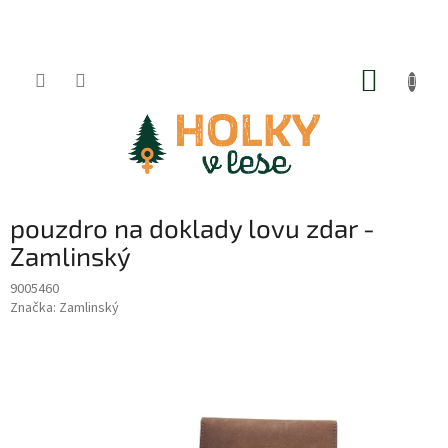
Přejít
na
obsah
NÁKUP
KOŠÍK
pouzdro na doklady lovu zdar -
Zamlinský
9005460
Značka:
Zamlinský