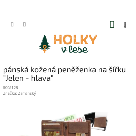
Přejít
na
obsah
NÁKUP
KOŠÍK
pánská kožená peněženka na šířku
"Jelen - hlava"
9005129
Značka:
Zamlinský