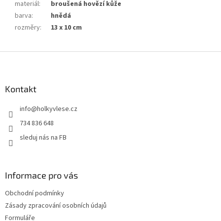
materiál
:
broušená hovězí kůže
barva
:
hnědá
rozměry
:
13 x 10 cm
Z
á
p
a
Kontakt
t
info
@
holkyvlese.cz
í
734 836 648
sleduj nás na FB
Informace pro vás
Obchodní podmínky
Zásady zpracování osobních údajů
Formuláře