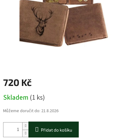
720 Kč
Měrná
Skladem
(1 ks)
cena:
Můžeme doručit do:
21.8.2026
Přidat do košíku