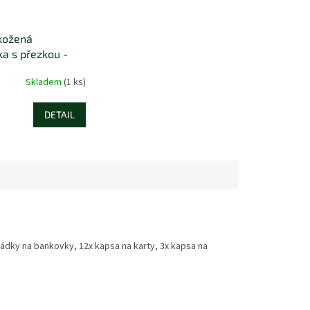
kožená
a s přezkou -
pes
Skladem
(1 ks)
DETAIL
dky na bankovky, 12x kapsa na karty, 3x kapsa na