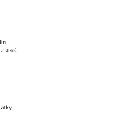
din
ovních dnů.
látky