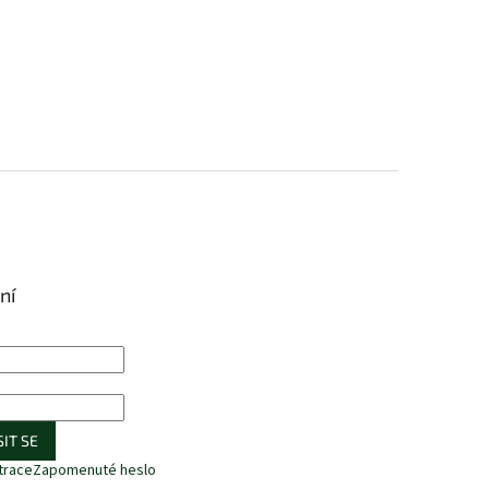
ní
IT SE
trace
Zapomenuté heslo