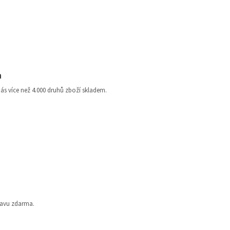
a
nás více než 4.000 druhů zboží skladem.
ravu zdarma.