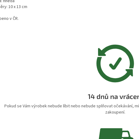
a: hnědá
ěry: 10 x 13 cm
beno v ČR.
14 dnů na vráce
Pokud se Vám výrobek nebude líbit nebo nebude splňovat očekávání, můž
zakoupení.