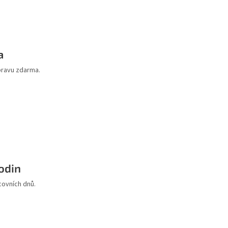
a
pravu zdarma.
odin
covních dnů.