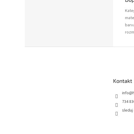
Kate
mate
barv
rozm
Z
á
p
a
t
Kontakt
í
info
@
734 83
sleduj