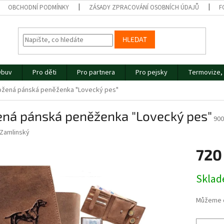
OBCHODNÍ PODMÍNKY
ZÁSADY ZPRACOVÁNÍ OSOBNÍCH ÚDAJŮ
F
HLEDAT
buv
Pro děti
Pro partnera
Pro pejsky
Termovize, 
ožená pánská peněženka "Lovecký pes"
ená pánská peněženka "Lovecký pes"
900
Zamlinský
720
Měrná
Skla
cena:
Můžeme d