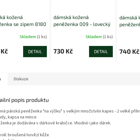
ká kožená
dámská kožená
dámská 
ženka se zipem 8180
peněženka 009 - lovecký
peněženk
ecký pes
pes
lovecký 
Skladem
(1 ks)
Skladem
(1 ks)
 Kč
730 Kč
740 Kč
DETAIL
DETAIL
s
Diskuze
ailní popis produktu
ná pánská peněženka "na výšku" s velkým množstvím kapes - 2 velké přihrá
ady, kapsa na mince
ženka je dodávána v dárkové krabičce. Vhodná i jako dárek.
riál: broušená hovězí kůže