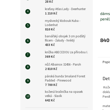
28 Kč
kraťasy Atlas Lady - Deerhunter
1 210 Kč
dáms
peně
myslivecký klobouk Kuba -
- lov
Lodenhut
810 Kč
barvářský obojek 3 cm podšitý
840
filcem - žaludy - hnědý
433 Kč
knížka ABECEDOU za přírodou I.
369 Kč
Popi
nůž Albainox 32456 - Paroh
2 810 Kč
pánská bunda Smaland Forest
Det
Padded - Pinewood
7 700 Kč
Kože
kožená brašnička na opasek
dokl
velká - Slavík
Peně
642 Kč
mate