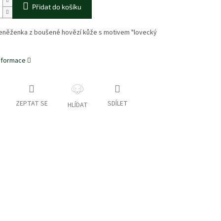
Přidat do košíku
eněženka z boušené hovězí kůže s motivem "lovecký
informace
ZEPTAT SE
SDÍLET
HLÍDAT