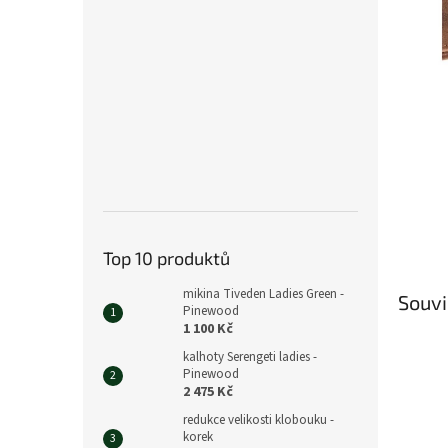
n
e
l
Top 10 produktů
mikina Tiveden Ladies Green -
Souvi
Pinewood
1 100 Kč
kalhoty Serengeti ladies -
Pinewood
2 475 Kč
redukce velikosti klobouku -
korek