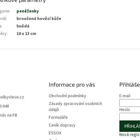
gorie
:
peněženky
riál
:
broušená hovězí kůže
a
:
hnědá
ěry
:
10 x 13 cm
Informace pro vás
Přihláše
Obchodní podmínky
E-mail
holkyvlese.cz
Zásady zpracování osobních
6 648
údajů
Heslo
 nás na FB
Formuláře
Ceník dopravy
PŘIHLÁS
ESSOX
Nová regis