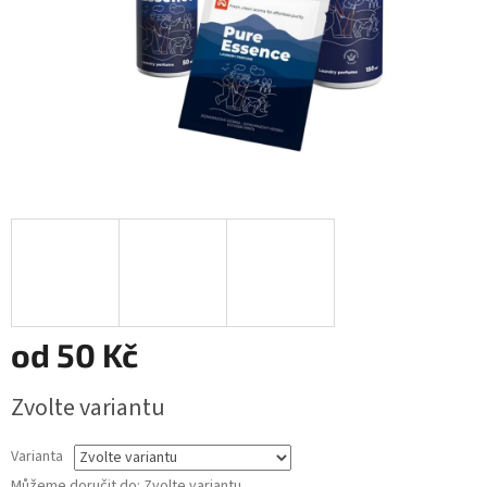
od
50 Kč
Měrná
Zvolte variantu
cena:
Varianta
Můžeme doručit do:
Zvolte variantu