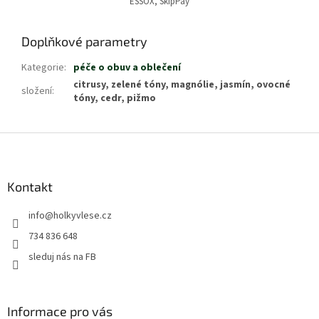
ESSOX, SkipPay
Doplňkové parametry
Kategorie
:
péče o obuv a oblečení
citrusy, zelené tóny, magnólie, jasmín, ovocné
složení
:
tóny, cedr, pižmo
Z
á
p
a
Kontakt
t
info
@
holkyvlese.cz
í
734 836 648
sleduj nás na FB
Informace pro vás