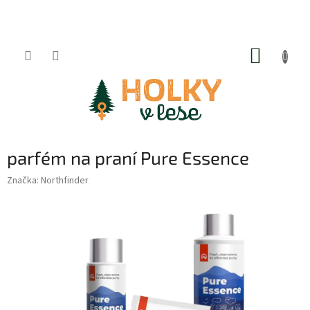
Přejít
na
obsah
NÁKUP
KOŠÍK
parfém na praní Pure Essence
Značka:
Northfinder