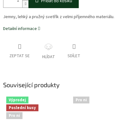
Přidat do košíku
Jemny, lehký a pružný svetřík z velmi příjemného materiálu.
Detailní informace
ZEPTAT SE
SDÍLET
HLÍDAT
Související produkty
Výprodej
Pro ni
Poslední kusy
Pro ni