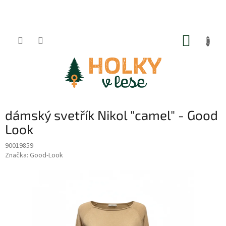
Přejít
na
obsah
NÁKUP
KOŠÍK
dámský svetřík Nikol "camel" - Good
Look
90019859
Značka:
Good-Look