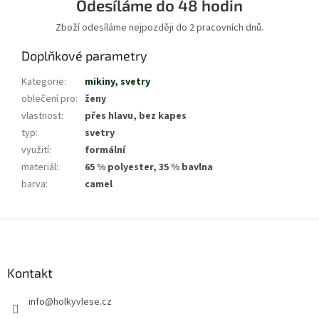
Odesíláme do 48 hodin
Zboží odesíláme nejpozději do 2 pracovních dnů.
Doplňkové parametry
Kategorie
:
mikiny, svetry
oblečení pro
:
ženy
vlastnost
:
přes hlavu, bez kapes
typ
:
svetry
využití
:
formální
materiál
:
65 % polyester, 35 % bavlna
barva
:
camel
Z
á
p
a
Kontakt
t
info
@
holkyvlese.cz
í