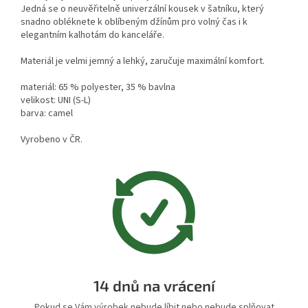
Jedná se o neuvěřitelně univerzální kousek v šatníku, který
snadno obléknete k oblíbeným džínům pro volný čas i k
elegantním kalhotám do kanceláře.
Materiál je velmi jemný a lehký, zaručuje maximální komfort.
materiál: 65 % polyester, 35 % bavlna
velikost: UNI (S-L)
barva: camel
Vyrobeno v ČR.
14 dnů na vrácení
Pokud se Vám výrobek nebude líbit nebo nebude splňovat