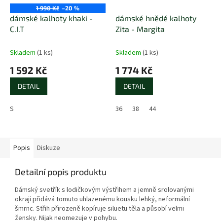
1 990 Kč
–20 %
dámské kalhoty khaki -
dámské hnědé kalhoty
C.I.T
Zita - Margita
Skladem
(1 ks)
Skladem
(1 ks)
1 592 Kč
1 774 Kč
DETAIL
DETAIL
S
36
38
44
Popis
Diskuze
Detailní popis produktu
Dámský svetřík s lodičkovým výstřihem a jemně srolovanými
okraji přidává tomuto uhlazenému kousku lehký, neformální
šmrnc. Střih přirozeně kopíruje siluetu těla a působí velmi
žensky. Nijak neomezuje v pohybu.