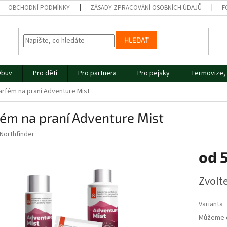
OBCHODNÍ PODMÍNKY
ZÁSADY ZPRACOVÁNÍ OSOBNÍCH ÚDAJŮ
F
HLEDAT
buv
Pro děti
Pro partnera
Pro pejsky
Termovize, 
arfém na praní Adventure Mist
ém na praní Adventure Mist
Northfinder
od
Měrná
Zvolt
cena:
Varianta
Můžeme d