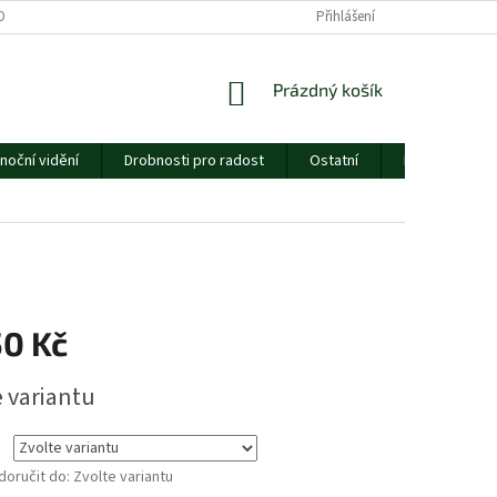
ORMULÁŘE
CENÍK DOPRAVY
ESSOX
Přihlášení
O NÁS
NÁKUPNÍ
Prázdný košík
KOŠÍK
noční vidění
Drobnosti pro radost
Ostatní
Dárkový pouk
50 Kč
e variantu
oručit do:
Zvolte variantu