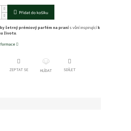
Přidat do košíku
ky šetrný prémiový parfém na praní
s vůní inspirující
k
u životu
.
informace
ZEPTAT SE
SDÍLET
HLÍDAT