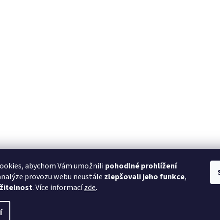
ookies, abychom Vám umožnili
pohodlné prohlížení
 analýze provozu webu neustále
zlepšovali jeho funkce
,
žitelnost
. Více informací
zde
.
í