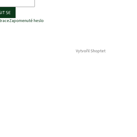
IT SE
trace
Zapomenuté heslo
Vytvořil Shoptet