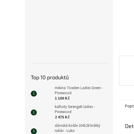
n
e
l
Top 10 produktů
mikina Tiveden Ladies Green -
Pinewood
1 100 Kč
Popi
kalhoty Serengeti ladies -
Pinewood
2 475 Kč
Det
dámská košile 104128 krátký
rukáv - Luko