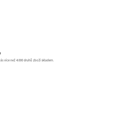
a
nás více než 4.000 druhů zboží skladem.