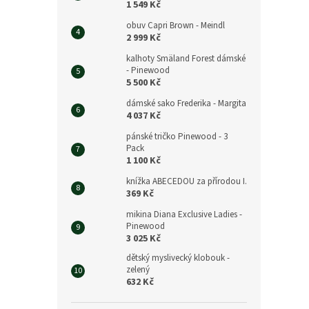
1 549 Kč
obuv Capri Brown - Meindl
2 999 Kč
kalhoty Smäland Forest dámské
- Pinewood
5 500 Kč
dámské sako Frederika - Margita
4 037 Kč
pánské tričko Pinewood - 3
Pack
1 100 Kč
knížka ABECEDOU za přírodou I.
369 Kč
mikina Diana Exclusive Ladies -
Pinewood
3 025 Kč
dětský myslivecký klobouk -
zelený
632 Kč