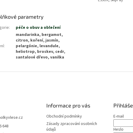
lňkové parametry
gorie
:
péče o obuv a oblečení
mandarinka, bergamot,
citron, koření, jasmín,
ení
:
pelargónie, levandule,
heliotrop, broskev, cedr,
santalové dřevo, vanilka
Informace pro vás
Přihláše
Obchodní podmínky
E-mail
holkyvlese.cz
Zásady zpracování osobních
6 648
údajů
Heslo