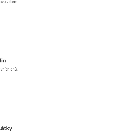
ravu zdarma.
din
ovních dnů.
látky