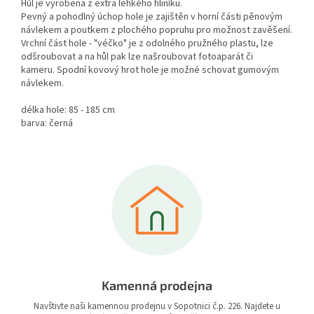
Hůl je vyrobena z extra lehkého hliníku.
Pevný a pohodlný úchop hole je zajištěn v horní části pěnovým
návlekem a poutkem z plochého popruhu pro možnost zavěšení.
Vrchní část hole - "véčko" je z odolného pružného plastu, lze
odšroubovat a na hůl pak lze našroubovat fotoaparát či
kameru. Spodní kovový hrot hole je možné schovat gumovým
návlekem.
délka hole: 85 - 185 cm
barva: černá
Kamenná prodejna
Navštivte naši kamennou prodejnu v Sopotnici č.p. 226. Najdete u