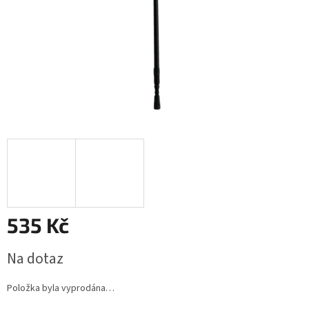
535 Kč
Měrná
Na dotaz
cena:
Položka byla vyprodána…