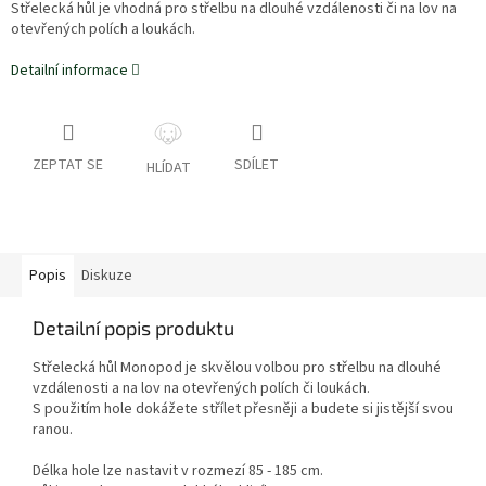
Střelecká hůl je vhodná pro střelbu na dlouhé vzdálenosti či na lov na
otevřených polích a loukách.
Detailní informace
ZEPTAT SE
SDÍLET
HLÍDAT
Popis
Diskuze
Detailní popis produktu
Střelecká hůl Monopod je skvělou volbou pro střelbu na dlouhé
vzdálenosti a na lov na otevřených polích či loukách.
S použitím hole dokážete střílet přesněji a budete si jistější svou
ranou.
Délka hole lze nastavit v rozmezí 85 - 185 cm.