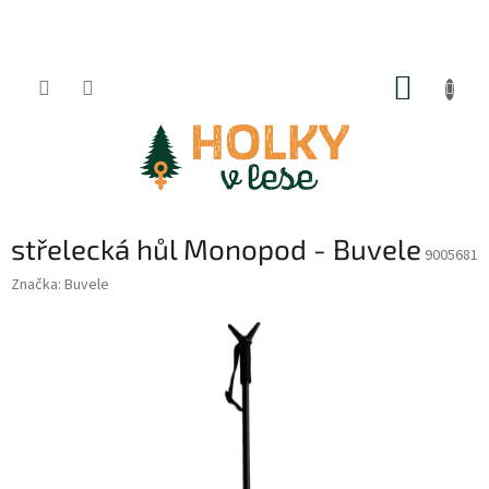
Přejít
na
obsah
NÁKUP
KOŠÍK
střelecká hůl Monopod - Buvele
9005681
Značka:
Buvele