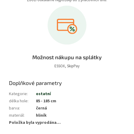
Zboží odesíláme nejpozději do 2 pracovních dnů.
Možnost nákupu na splátky
ESSOX, SkipPay
Doplňkové parametry
Kategorie
:
ostatní
délka hole
:
85 - 185 cm
barva
:
černá
materiál
:
hliník
Položka byla vyprodána…