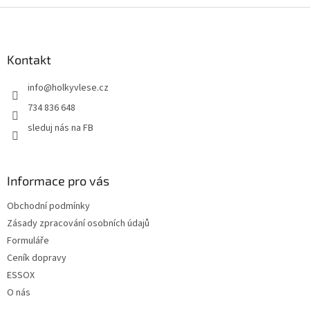
Z
á
p
a
Kontakt
t
info
@
holkyvlese.cz
í
734 836 648
sleduj nás na FB
Informace pro vás
Obchodní podmínky
Zásady zpracování osobních údajů
Formuláře
Ceník dopravy
ESSOX
O nás