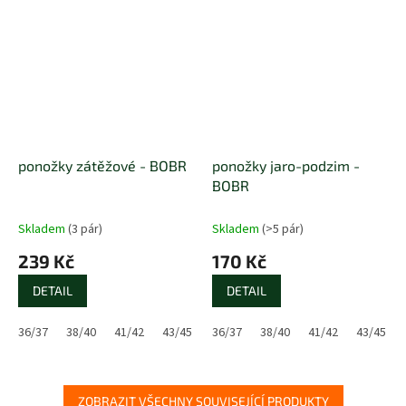
ponožky zátěžové - BOBR
ponožky jaro-podzim -
BOBR
Skladem
(3 pár)
Skladem
(>5 pár)
239 Kč
170 Kč
DETAIL
DETAIL
36/37
38/40
41/42
43/45
46/48
36/37
48/50
38/40
41/42
43/45
ZOBRAZIT VŠECHNY SOUVISEJÍCÍ PRODUKTY