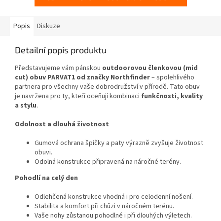
Popis
Diskuze
Detailní popis produktu
Představujeme vám pánskou
outdoorovou členkovou (mid
cut) obuv PARVAT1 od značky Northfinder
– spolehlivého
partnera pro všechny vaše dobrodružství v přírodě. Tato obuv
je navržena pro ty, kteří oceňují kombinaci
funkčnosti, kvality
a stylu
.
Odolnost a dlouhá životnost
Gumová ochrana špičky a paty výrazně zvyšuje životnost
obuvi.
Odolná konstrukce připravená na náročné terény.
Pohodlí na celý den
Odlehčená konstrukce vhodná i pro celodenní nošení.
Stabilita a komfort při chůzi v náročném terénu.
Vaše nohy zůstanou pohodlné i při dlouhých výletech.