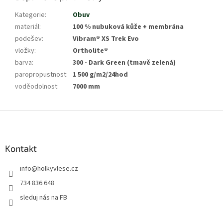
Kategorie
:
Obuv
materiál
:
100 % nubuková kůže + membrána
podešev
:
Vibram® XS Trek Evo
vložky
:
Ortholite®
barva
:
300 - Dark Green (tmavě zelená)
paropropustnost
:
1 500 g/m2/24hod
voděodolnost
:
7000 mm
Z
á
p
a
Kontakt
t
info
@
holkyvlese.cz
í
734 836 648
sleduj nás na FB