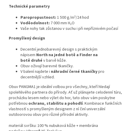
Technické parametry
Paropropustnost:
1 500 g/m²/24 hod
Voděodolnost:
7 000 mm H₂O
Vaše nohy tak zůstanou v suchu i při nepříznivém počasí
Promyšlený design
Decentní jednobarevný design s praktickým
nápisem
North na jedné botě a Finder na
botě
druhé
v barvě kůže.
Obuv oživují barevné tkaničky.
V balení najdete i
náhradní černé tkaničky
pro
decentnější vzhled.
Obuv PANGMA1 je ideální volbou pro všechny, kteří hledají
spolehlivého partnera do přírody. Ať už plánujete celodenní túru,
procházku lesem nebo výlet do hor, tato obuv vám poskytne
potřebnou
ochranu, stabilitu a pohodlí
. Kombinace funkčních
vlastností s promyšleným designem z ní činí univerzální
outdoorovou obuv pro různé přírodní aktivity.
materiál svršku: 100 % nubuková kůže + membrána