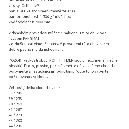
podešev: Vibram® XS Trek Evo
vložky: Ortholite®
barva: 300 - Dark Green (tmavě zelená)
paropropustnost: 1 500 g/m2/24hod
voděodolnost: 7000 mm
V dámském provedení můžeme nabídnout tuto obuv pod
názvem PANGMA1.
Ze zkušenosti víme, že pánské provedení této obuvi velmi
dobře padne i na dámskou nohu.
POZOR, velikosti obuvi NORTHFINDER jsou o něco menší, než je
obvyklé. Proto, prosím, pečlivě změřte délku vašeho chodidla a
porovnejte s následujícími hodnotami. Podle toho vyberte
požadovanou velikost.
Velikost / délka chodidla v mm
38 / 246
39 / 253
40 / 260
41 / 267
42 / 273
43 / 280
44 / 286