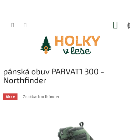
Přejít
na
obsah
NÁKUP
KOŠÍK
pánská obuv PARVAT1 300 -
Northfinder
Značka:
Northfinder
Akce