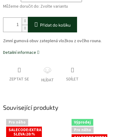
Můžeme doručit do:
Zvolte variantu
Přidat do košíku
Zimní gumová obuv zateplená vložkou z ovčího rouna.
Detailní informace
ZEPTAT SE
SDÍLET
HLÍDAT
Související produkty
Pro něho
Výprodej
SALECODE:EXTRA
Pro něho
SLEVA:20:%