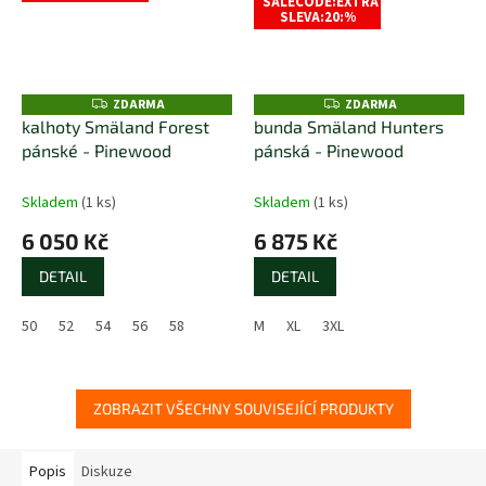
SALECODE:EXTRA
SLEVA:20:%
ZDARMA
ZDARMA
Z
Z
D
D
kalhoty Smäland Forest
bunda Smäland Hunters
A
A
pánské - Pinewood
pánská - Pinewood
R
R
M
M
A
A
Skladem
(1 ks)
Skladem
(1 ks)
6 050 Kč
6 875 Kč
DETAIL
DETAIL
50
52
54
56
58
M
XL
3XL
ZOBRAZIT VŠECHNY SOUVISEJÍCÍ PRODUKTY
Popis
Diskuze