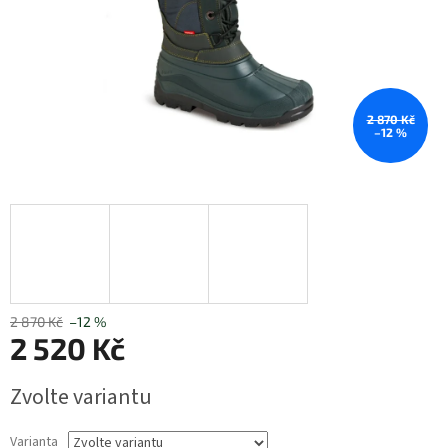
2 870 Kč
–12 %
2 870 Kč
–12 %
2 520 Kč
Měrná
Zvolte variantu
cena:
Varianta