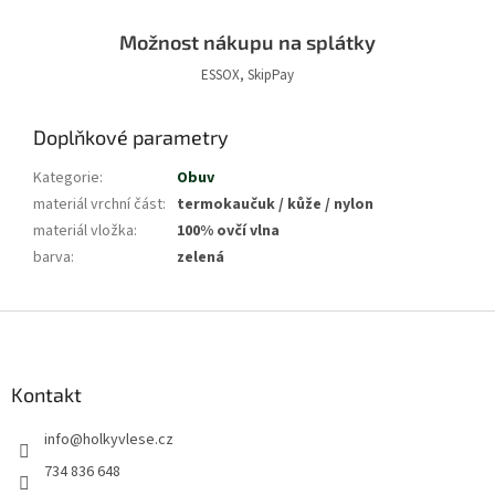
Možnost nákupu na splátky
ESSOX, SkipPay
Doplňkové parametry
Kategorie
:
Obuv
materiál vrchní část
:
termokaučuk / kůže / nylon
materiál vložka
:
100% ovčí vlna
barva
:
zelená
Z
á
p
a
Kontakt
t
info
@
holkyvlese.cz
í
734 836 648