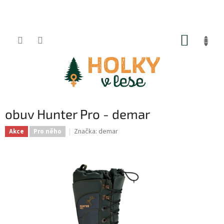
Přejít
na
obsah
NÁKUP
KOŠÍK
obuv Hunter Pro - demar
Značka:
demar
Akce
Pro něho