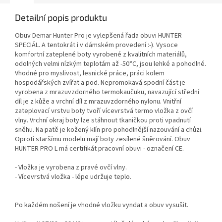
Detailní popis produktu
Obuv Demar Hunter Pro je vylepšená řada obuvi HUNTER
SPECIÁL. A tentokrát i v dámském provedení :-). Vysoce
komfortní zateplené boty vyrobené z kvalitních materiálů,
odolných velmi nízkým teplotám až -50°C, jsou lehké a pohodlné.
Vhodné pro myslivost, lesnické práce, práci kolem
hospodářských zvířat a pod. Nepromokavá spodní část je
vyrobena z mrazuvzdorného termokaučuku, navazující střední
díl je z kůže a vrchní díl z mrazuvzdorného nylonu. Vnitřní
zateplovací vrstvu boty tvoří vícevrstvá termo vložka z ovčí
vlny. Vrchní okraj boty lze stáhnout tkaničkou proti vpadnutí
sněhu. Na patě je kožený klín pro pohodlnější nazouvání a chůzi.
Oproti staršímu modelu mají boty zesílené šněrování. Obuv
HUNTER PRO L má certifikát pracovní obuvi - označení CE.
- Vložka je vyrobena z pravé ovčí vlny.
- Vícevrstvá vložka - lépe udržuje teplo.
Po každém nošení je vhodné vložku vyndat a obuv vysušit.