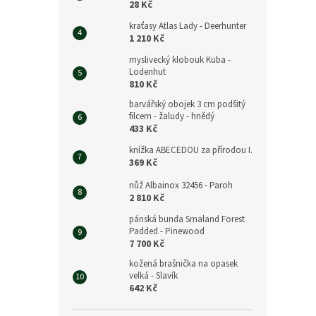
28 Kč
kraťasy Atlas Lady - Deerhunter
1 210 Kč
myslivecký klobouk Kuba -
Lodenhut
810 Kč
barvářský obojek 3 cm podšitý
filcem - žaludy - hnědý
433 Kč
knížka ABECEDOU za přírodou I.
369 Kč
nůž Albainox 32456 - Paroh
2 810 Kč
pánská bunda Smaland Forest
Padded - Pinewood
7 700 Kč
kožená brašnička na opasek
velká - Slavík
642 Kč