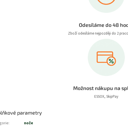
Odesíláme do 48 ho
Zboží odesíláme nejpozději do 2 prac
Možnost nákupu na sp
ESSOX, SkipPay
lňkové parametry
gorie
:
nože