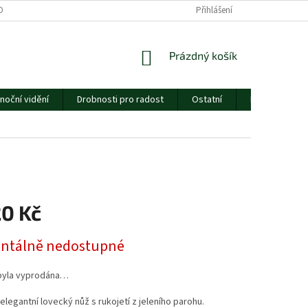
ORMULÁŘE
CENÍK DOPRAVY
ESSOX
Přihlášení
O NÁS
NÁKUPNÍ
Prázdný košík
KOŠÍK
noční vidění
Drobnosti pro radost
Ostatní
Dárkový pouk
20 Kč
tálně nedostupné
byla vyprodána…
elegantní lovecký nůž s rukojetí z jeleního parohu.