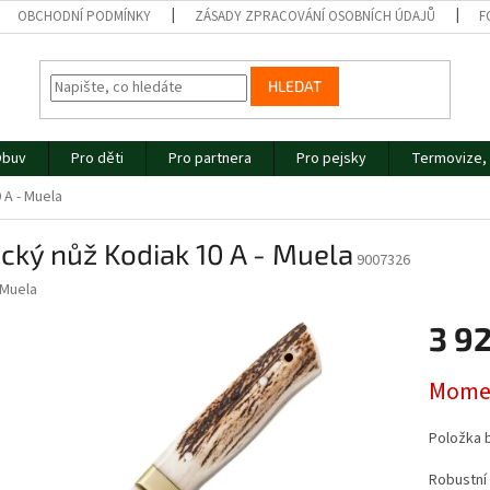
OBCHODNÍ PODMÍNKY
ZÁSADY ZPRACOVÁNÍ OSOBNÍCH ÚDAJŮ
F
HLEDAT
buv
Pro děti
Pro partnera
Pro pejsky
Termovize, 
 A - Muela
cký nůž Kodiak 10 A - Muela
9007326
Muela
3 9
Měrná
Momen
cena:
Položka 
Robustní 