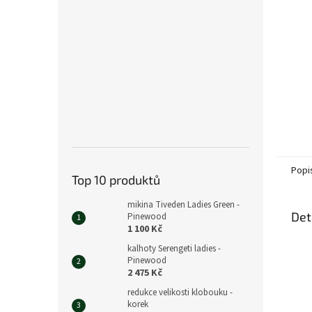
n
e
l
Popi
Top 10 produktů
mikina Tiveden Ladies Green -
Det
Pinewood
1 100 Kč
kalhoty Serengeti ladies -
Pinewood
2 475 Kč
redukce velikosti klobouku -
korek