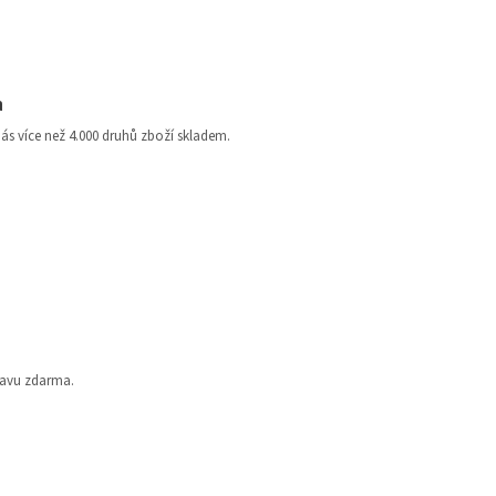
a
nás více než 4.000 druhů zboží skladem.
ravu zdarma.