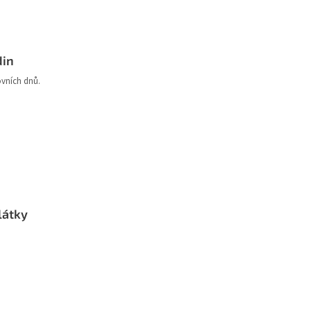
din
ovních dnů.
látky