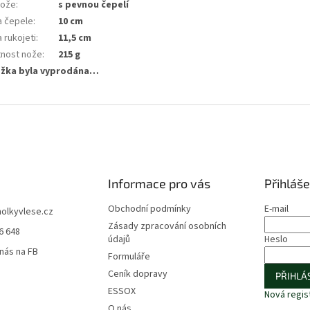
nože
:
s pevnou čepelí
a čepele
:
10 cm
 rukojeti
:
11,5 cm
nost nože
:
215 g
ožka byla vyprodána…
Informace pro vás
Přihláše
Obchodní podmínky
E-mail
holkyvlese.cz
Zásady zpracování osobních
6 648
údajů
Heslo
 nás na FB
Formuláře
Ceník dopravy
PŘIHLÁS
ESSOX
Nová regis
O nás