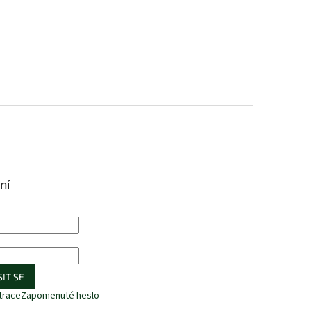
ní
IT SE
trace
Zapomenuté heslo