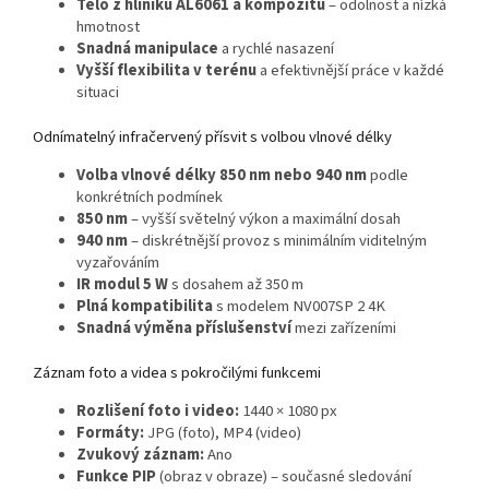
Tělo z hliníku AL6061 a kompozitu
– odolnost a nízká
hmotnost
Snadná manipulace
a rychlé nasazení
Vyšší flexibilita v terénu
a efektivnější práce v každé
situaci
Odnímatelný infračervený přísvit s volbou vlnové délky
Volba vlnové délky 850 nm nebo 940 nm
podle
konkrétních podmínek
850 nm
– vyšší světelný výkon a maximální dosah
940 nm
– diskrétnější provoz s minimálním viditelným
vyzařováním
IR modul 5 W
s dosahem až 350 m
Plná kompatibilita
s modelem NV007SP 2 4K
Snadná výměna příslušenství
mezi zařízeními
Záznam foto a videa s pokročilými funkcemi
Rozlišení foto i video:
1440 × 1080 px
Formáty:
JPG (foto), MP4 (video)
Zvukový záznam:
Ano
Funkce PIP
(obraz v obraze) – současné sledování