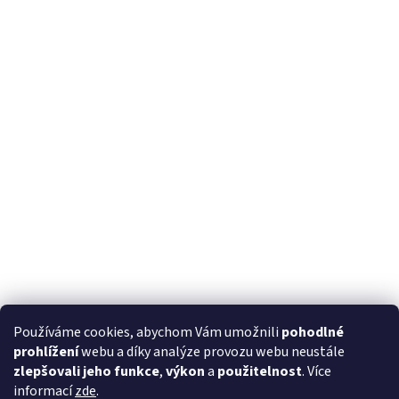
Používáme cookies, abychom Vám umožnili
pohodlné
prohlížení
webu a díky analýze provozu webu neustále
zlepšovali jeho funkce
,
výkon
a
použitelnost
. Více
informací
zde
.