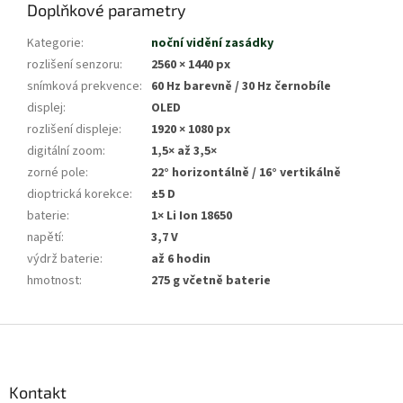
Doplňkové parametry
Kategorie
:
noční vidění zasádky
rozlišení senzoru
:
2560 × 1440 px
snímková prekvence
:
60 Hz barevně / 30 Hz černobíle
displej
:
OLED
rozlišení displeje
:
1920 × 1080 px
digitální zoom
:
1,5× až 3,5×
zorné pole
:
22° horizontálně / 16° vertikálně
dioptrická korekce
:
±5 D
baterie
:
1× Li Ion 18650
napětí
:
3,7 V
výdrž baterie
:
až 6 hodin
hmotnost
:
275 g včetně baterie
Z
á
p
a
Kontakt