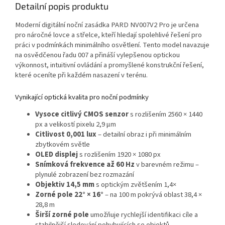
Detailní popis produktu
Moderní digitální noční zasádka PARD NV007V2 Pro je určena
pro náročné lovce a střelce, kteří hledají spolehlivé řešení pro
práci v podmínkách minimálního osvětlení. Tento model navazuje
na osvědčenou řadu 007 a přináší vylepšenou optickou
výkonnost, intuitivní ovládání a promyšlené konstrukční řešení,
které oceníte při každém nasazení v terénu.
Vynikající optická kvalita pro noční podmínky
Vysoce citlivý CMOS senzor
s rozlišením 2560 × 1440
px a velikostí pixelu 2,9 µm
Citlivost 0,001 lux
– detailní obraz i při minimálním
zbytkovém světle
OLED displej
s rozlišením 1920 × 1080 px
Snímková frekvence až 60 Hz
v barevném režimu –
plynulé zobrazení bez rozmazání
Objektiv 14,5 mm
s optickým zvětšením 1,4×
Zorné pole 22° × 16°
– na 100 m pokrývá oblast 38,4 ×
28,8 m
Širší zorné pole
umožňuje rychlejší identifikaci cíle a
stabilnější sledování pohybujících se objektů