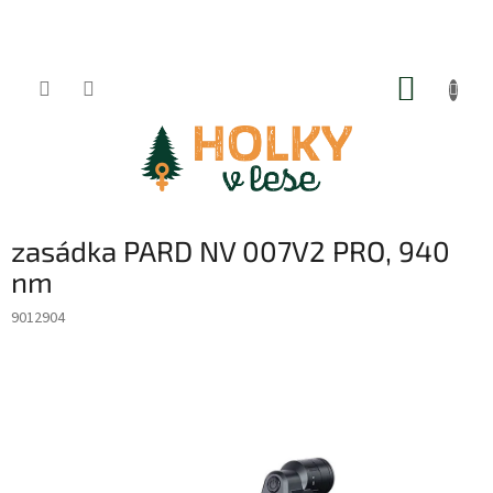
Přejít
na
obsah
NÁKUP
KOŠÍK
zasádka PARD NV 007V2 PRO, 940
nm
9012904