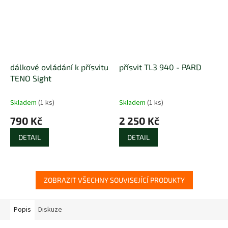
dálkové ovládání k přísvitu
přísvit TL3 940 - PARD
TENO Sight
Skladem
(1 ks)
Skladem
(1 ks)
790 Kč
2 250 Kč
DETAIL
DETAIL
ZOBRAZIT VŠECHNY SOUVISEJÍCÍ PRODUKTY
Popis
Diskuze