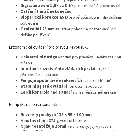
Digitální zoom 1,5× až 3,5×
pro detailnější pozorování
Ostření 3 m až nekonečno
Dioptrická korekce ±5 D
pro přizpůsobení individuálním
potřebám
Oční reliéf 25 mm
zajišťuje pohodlné pozorování i při
delším používání
Ergonomické ovládání pro pravou i levou ruku
Univerzální design
vhodný pro praváky i leváky stejnou
měrou
Intuitivní rozmístění ovládacích prvků
– rychlá a
přirozená manipulace
Funguje spolehlivě v rukavicích
i v naprosté tmě
Stabilní a jisté ovládání
i při delším používání
Lepší kontrola nad situací
a přesnější zaměření cíle
Kompaktní a lehká konstrukce
Rozměry pouhých 135 × 55 × 100 mm
Hmotnost jen 275 g
včetně baterie
Nijak nezatěžuje zbraň
a nenarušuje její vyvážení