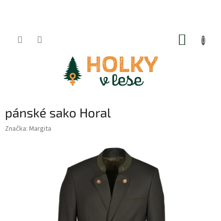
Přejít
na
obsah
NÁKUP
KOŠÍK
pánské sako Horal
Značka:
Margita