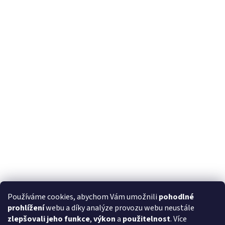
Používáme cookies, abychom Vám umožnili
pohodlné
prohlížení
webu a díky analýze provozu webu neustále
zlepšovali jeho funkce
,
výkon
a
použitelnost
. Více