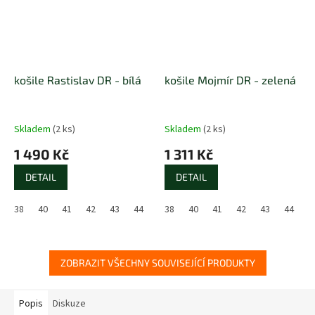
košile Rastislav DR - bílá
košile Mojmír DR - zelená
Skladem
(2 ks)
Skladem
(2 ks)
1 490 Kč
1 311 Kč
DETAIL
DETAIL
38
40
41
42
43
44
45
38
46
40
47
41
48
42
43
44
4
ZOBRAZIT VŠECHNY SOUVISEJÍCÍ PRODUKTY
Popis
Diskuze