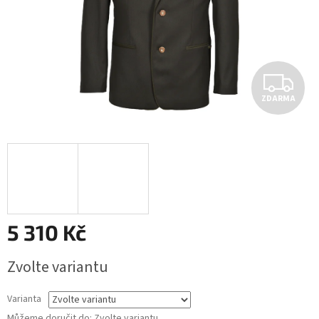
Z
ZDARMA
D
A
R
M
A
5 310 Kč
Měrná
Zvolte variantu
cena:
Varianta
Můžeme doručit do:
Zvolte variantu