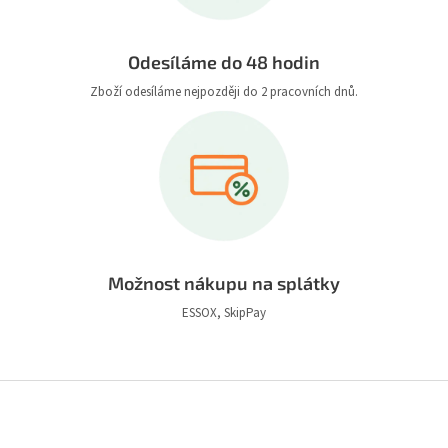
Odesíláme do 48 hodin
Zboží odesíláme nejpozději do 2 pracovních dnů.
Možnost nákupu na splátky
ESSOX, SkipPay
Z
á
p