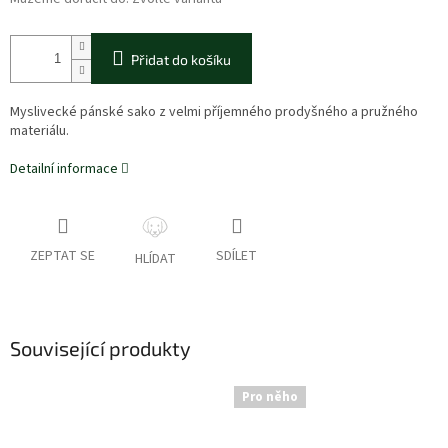
Přidat do košíku
Myslivecké pánské sako z velmi příjemného prodyšného a pružného
materiálu.
Detailní informace
ZEPTAT SE
SDÍLET
HLÍDAT
Související produkty
Pro něho