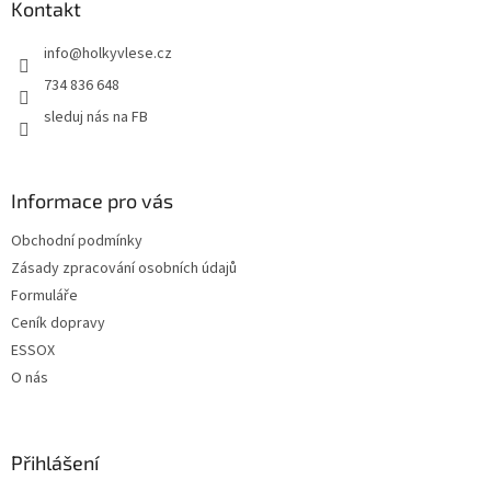
a
Kontakt
t
info
@
holkyvlese.cz
í
734 836 648
sleduj nás na FB
Informace pro vás
Obchodní podmínky
Zásady zpracování osobních údajů
Formuláře
Ceník dopravy
ESSOX
O nás
Přihlášení