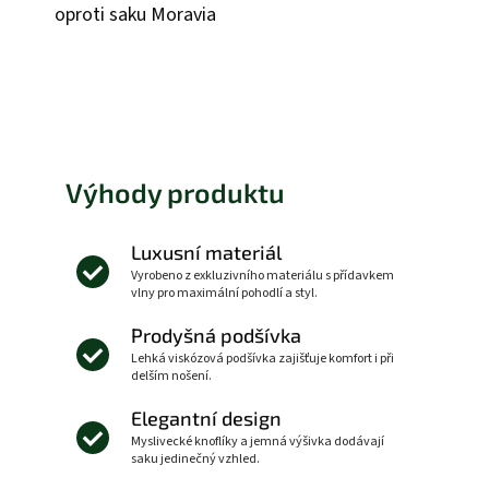
oproti saku Moravia
Výhody produktu
Luxusní materiál
Vyrobeno z exkluzivního materiálu s přídavkem
vlny pro maximální pohodlí a styl.
Prodyšná podšívka
Lehká viskózová podšívka zajišťuje komfort i při
delším nošení.
Elegantní design
Myslivecké knoflíky a jemná výšivka dodávají
saku jedinečný vzhled.