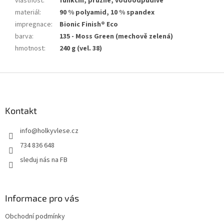
vlastnost
:
funkční, pružné, vodoodpudivé
materiál
:
90 % polyamid, 10 % spandex
impregnace
:
Bionic Finish® Eco
barva
:
135 - Moss Green (mechově zelená)
hmotnost
:
240 g (vel. 38)
Z
á
p
a
Kontakt
t
info
@
holkyvlese.cz
í
734 836 648
sleduj nás na FB
Informace pro vás
Obchodní podmínky