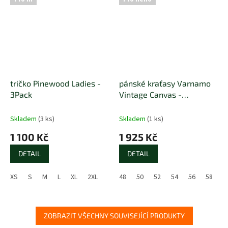
tričko Pinewood Ladies -
pánské kraťasy Varnamo
3Pack
Vintage Canvas -
Pinewood
Skladem
(3 ks)
Skladem
(1 ks)
1 100 Kč
1 925 Kč
DETAIL
DETAIL
XS
S
M
L
XL
2XL
48
50
52
54
56
58
6
ZOBRAZIT VŠECHNY SOUVISEJÍCÍ PRODUKTY