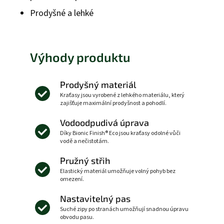
Prodyšné a lehké
Výhody produktu
Prodyšný materiál
Kraťasy jsou vyrobené z lehkého materiálu, který
zajišťuje maximální prodyšnost a pohodlí.
Vodoodpudivá úprava
Díky Bionic Finish® Eco jsou kraťasy odolné vůči
vodě a nečistotám.
Pružný střih
Elastický materiál umožňuje volný pohyb bez
omezení.
Nastavitelný pas
Suché zipy po stranách umožňují snadnou úpravu
obvodu pasu.