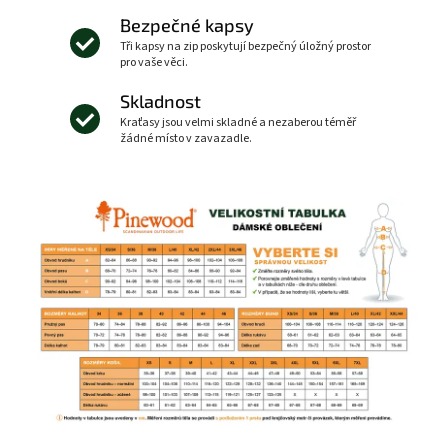
Bezpečné kapsy
Tři kapsy na zip poskytují bezpečný úložný prostor
pro vaše věci.
Skladnost
Kraťasy jsou velmi skladné a nezaberou téměř
žádné místo v zavazadle.