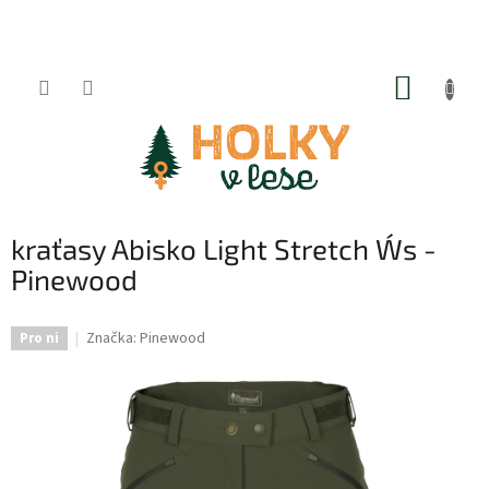
Přejít
na
obsah
NÁKUP
KOŠÍK
kraťasy Abisko Light Stretch W´s -
Pinewood
Značka:
Pinewood
Pro ni