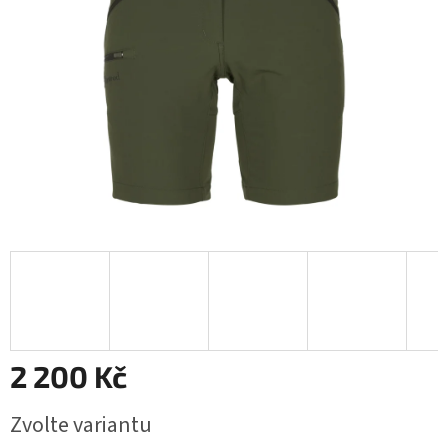
2 200 Kč
Měrná
Zvolte variantu
cena: