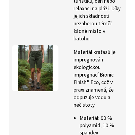
turistiku, běh nebo
relaxaci na pláži. Díky
jejich skladnosti
nezaberou téměř
žádné místo v
batohu.
Materiál kraťasů je
impregnován
ekologickou
impregnací Bionic
Finish® Eco, což v
praxi znamená, že
odpuzuje vodu a
nečistoty.
Materiál: 90 %
polyamid, 10 %
spandex