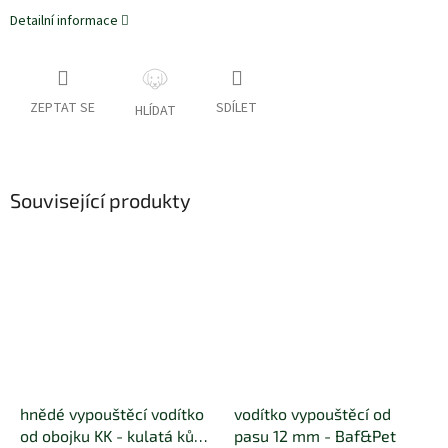
Detailní informace
ZEPTAT SE
SDÍLET
HLÍDAT
Související produkty
hnědé vypouštěcí vodítko
vodítko vypouštěcí od
od obojku KK - kulatá kůže
pasu 12 mm - Baf&Pet