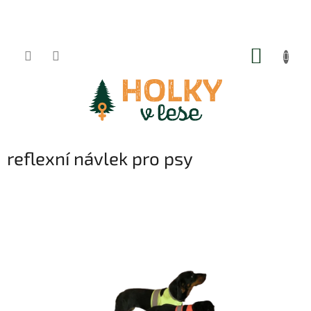
Přejít
na
obsah
NÁKUP
KOŠÍK
reflexní návlek pro psy