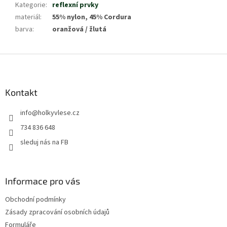
Kategorie
:
reflexní prvky
materiál
:
55% nylon, 45% Cordura
barva
:
oranžová / žlutá
Z
á
p
a
Kontakt
t
info
@
holkyvlese.cz
í
734 836 648
sleduj nás na FB
Informace pro vás
Obchodní podmínky
Zásady zpracování osobních údajů
Formuláře