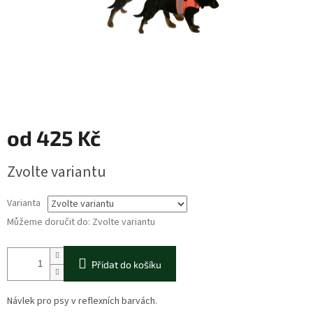
od
425 Kč
Měrná
Zvolte variantu
cena:
Varianta
Můžeme doručit do:
Zvolte variantu
Přidat do košíku
Návlek pro psy v reflexních barvách.