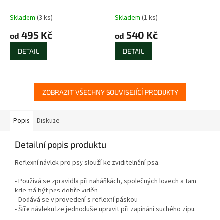
5 mm
Skladem
(3 ks)
Skladem
(1 ks)
495 Kč
540 Kč
od
od
DETAIL
DETAIL
ZOBRAZIT VŠECHNY SOUVISEJÍCÍ PRODUKTY
Popis
Diskuze
Detailní popis produktu
Reflexní návlek pro psy slouží ke zviditelnění psa.
- Používá se zpravidla při naháňkách, společných lovech a tam
kde má být pes dobře viděn.
- Dodává se v provedení s reflexní páskou.
- Šíře návleku lze jednoduše upravit při zapínání suchého zipu.