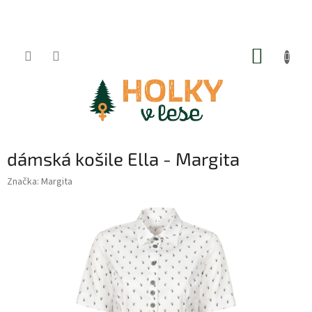
Přejít
na
obsah
NÁKUP
KOŠÍK
dámská košile Ella - Margita
Značka:
Margita