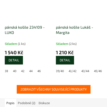
pánská košile 234109 -
pánská košile Lukáš -
LUKO
Margita
Skladem
(1 ks)
Skladem
(2 ks)
1 540 Kč
1 210 Kč
DETAIL
DETAIL
38
40
42
44
46
39/40
41/42
43/44
45/46
ZOBRAZIT VŠECHNY SOUVISEJÍCÍ PRODUKTY
Popis
Podobné (2)
Diskuze