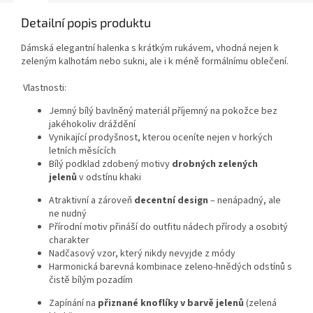
Detailní popis produktu
Dámská elegantní halenka s krátkým rukávem, vhodná nejen k
zeleným kalhotám nebo sukni, ale i k méně formálnímu oblečení.
Vlastnosti:
Jemný bílý bavlněný materiál příjemn
ý na pokožce bez
jakéhokoliv dráždění
Vynikající prodyšnost, kterou oceníte nejen v horkých
letních měsících
Bílý podklad zdobený motivy
drobných zelených
jelenů
v odstínu khaki
Atraktivní a zároveň
decentní design
– nenápadný, ale
ne nudný
Přírodní motiv přináší do outfitu nádech přírody a osobitý
charakter
Nadčasový vzor, který nikdy nevyjde z módy
Harmonická barevná kombinace zeleno-hnědých odstínů s
čistě bílým pozadím
Zapínání na
přiznané knoflíky v barvě jelenů
(zelená