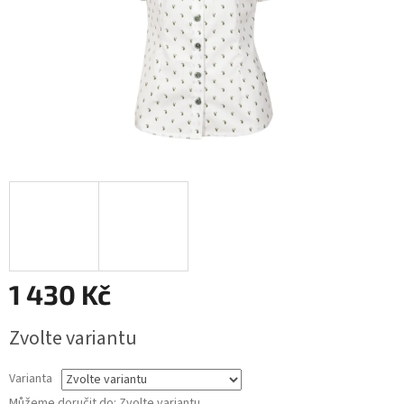
1 430 Kč
Měrná
Zvolte variantu
cena:
Varianta
Můžeme doručit do:
Zvolte variantu