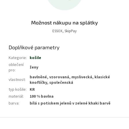
Možnost nákupu na splátky
ESSOX, SkipPay
Doplňkové parametry
Kategorie
:
košile
oblečení
ženy
pro
:
bavlněné, vzorovaná, myslivecká, klasické
vlastnost
:
knoflíčky, společenská
typ košile
:
KR
materiál
:
100 % bavlna
barva
:
bílá s potiskem jelenů v zelené khaki barvě
Z
á