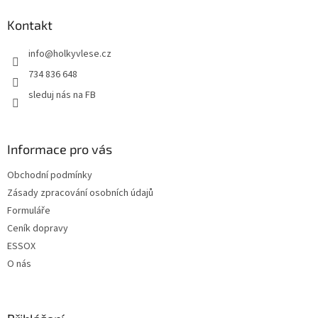
p
a
Kontakt
t
info
@
holkyvlese.cz
í
734 836 648
sleduj nás na FB
Informace pro vás
Obchodní podmínky
Zásady zpracování osobních údajů
Formuláře
Ceník dopravy
ESSOX
O nás