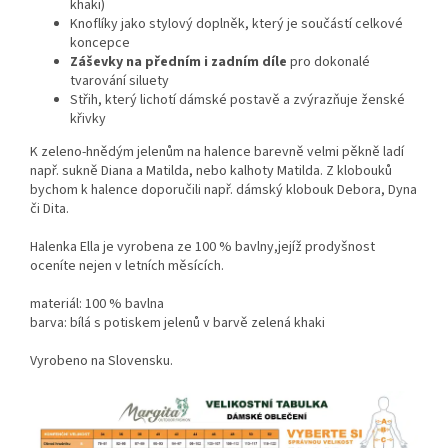
khaki)
Knoflíky jako stylový doplněk, který je součástí celkové
koncepce
Záševky na předním i zadním díle
pro dokonalé
tvarování siluety
Střih, který lichotí dámské postavě a zvýrazňuje ženské
křivky
K zeleno-hnědým jelenům na halence barevně velmi pěkně ladí
např. sukně Diana a Matilda, nebo kalhoty Matilda. Z klobouků
bychom k halence doporučili např. dámský klobouk Debora, Dyna
či Dita.
Halenka Ella je vyrobena ze 100 % bavlny,jejíž prodyšnost
oceníte nejen v letních měsících.
materiál: 100 % bavlna
barva: bílá s potiskem jelenů v barvě zelená khaki
Vyrobeno na Slovensku.