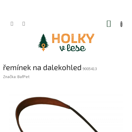
Přejít
na
obsah
NÁKUP
KOŠÍK
řemínek na dalekohled
9005413
Značka:
BafPet