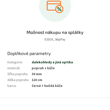
Možnost nákupu na splátky
ESSOX, SkipPay
Doplňkové parametry
Kategorie
:
dalekohledy a jiná optika
materiál
:
popruh + kůže
šířka popruhu
:
30 mm
délka popruhu
:
110 cm
barva
:
černá + hnědá kůže
Z
á