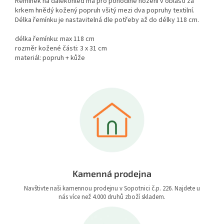
Řemínek na dalekohled má pro pohodlné nožení v oblasti za
krkem hnědý kožený popruh všitý mezi dva popruhy textilní.
Délka řemínku je nastavitelná dle potřeby až do délky 118 cm.
délka řemínku: max 118 cm
rozměr kožené části: 3 x 31 cm
materiál: popruh + kůže
Kamenná prodejna
Navštivte naši kamennou prodejnu v Sopotnici č.p. 226. Najdete u
nás více než 4.000 druhů zboží skladem.