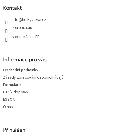
p
a
Kontakt
t
info
@
holkyvlese.cz
í
734 836 648
sleduj nás na FB
Informace pro vás
Obchodní podmínky
Zásady zpracování osobních údajů
Formuláře
Ceník dopravy
ESSOX
O nás
Přihlášení