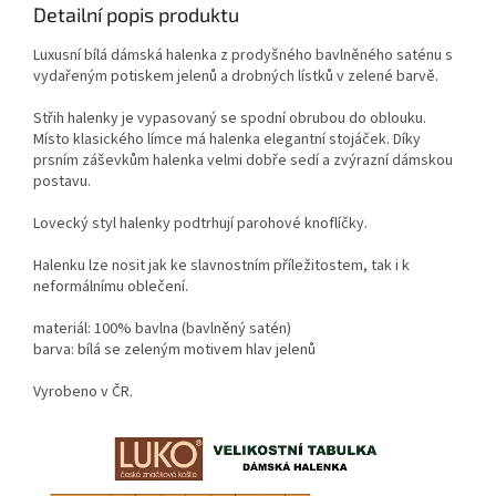
Detailní popis produktu
Luxusní bílá dámská halenka z prodyšného bavlněného saténu s
vydařeným potiskem jelenů a drobných lístků v zelené barvě.
Střih halenky je vypasovaný se spodní obrubou do oblouku.
Místo klasického límce má halenka elegantní stojáček. Díky
prsním záševkům halenka velmi dobře sedí a zvýrazní dámskou
postavu.
Lovecký styl halenky podtrhují parohové knoflíčky.
Halenku lze nosit jak ke slavnostním příležitostem, tak i k
neformálnímu oblečení.
materiál: 100% bavlna (bavlněný satén)
barva: bílá se zeleným motivem hlav jelenů
Vyrobeno v ČR.