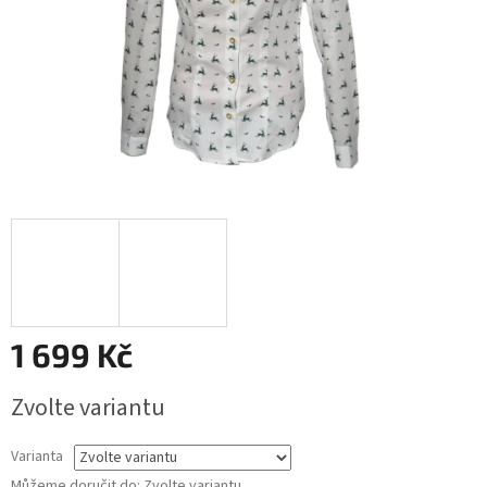
1 699 Kč
Měrná
Zvolte variantu
cena:
Varianta
Můžeme doručit do:
Zvolte variantu