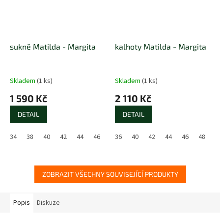
sukně Matilda - Margita
kalhoty Matilda - Margita
Skladem
(1 ks)
Skladem
(1 ks)
1 590 Kč
2 110 Kč
DETAIL
DETAIL
34
38
40
42
44
46
48
36
50
40
52
42
44
46
48
5
ZOBRAZIT VŠECHNY SOUVISEJÍCÍ PRODUKTY
Popis
Diskuze