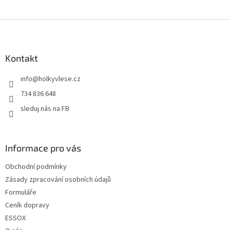
Z
á
p
a
Kontakt
t
info
@
holkyvlese.cz
í
734 836 648
sleduj nás na FB
Informace pro vás
Obchodní podmínky
Zásady zpracování osobních údajů
Formuláře
Ceník dopravy
ESSOX