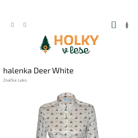
Přejít
na
obsah
NÁKUP
KOŠÍK
halenka Deer White
Značka:
Luko