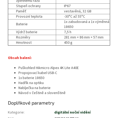
zpětnému rázu
Stupeň ochrany
IP67
Paměť
vestavěná, 32 GB
Provozní teplota
-30°C až 55°C
1x zabudovaná a 1x výměnná
Baterie
18650
Výdrž baterie
7,5 h
Rozměry
281 mm × 86 mm × 57 mm
Hmotnost
450 g
Obsah balení:
Puškohled Hikmicro Alpex 4K Lite A40E
Propojovací kabel USB-C
1x baterie 18650
Hadřík na optiku
Nabíječka na baterie
Návod v češtině a slovenštině
Doplňkové parametry
Kategorie
:
digitální noční vidění