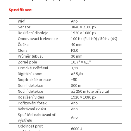
Specifikace:
Wi-fi
Ano
Senzor
3840 × 2160 px
Rozlišení displeje
1920 × 1080 px
Obnovovací frekvence
100 Hz (Full HD) / 50 Hz (4K)
Čočka
40 mm
Clona
F2.0
Průměr tubusu
30 mm
Zorné pole
10,7° × 6,1°
Optické zvětšení
3,5x
Digitální zoom
až 5,8x
Dioptrická korekce
±5D
Denní detekce
800 m
Noční detekce
až 250 m (dle přísvitu)
Rozlišení videa
1920 × 1080 px
Pořizování fotek
Ano
Nahrávaní zvuku
Ano
Spuštění nahrávaní při
Ano
výstřelu
Odolnost proti
6000 J