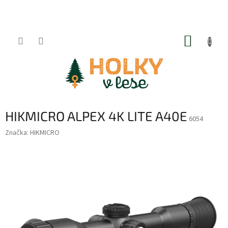
Přejít
na
obsah
NÁKUP
KOŠÍK
HIKMICRO ALPEX 4K LITE A40E
6054
Značka:
HIKMICRO