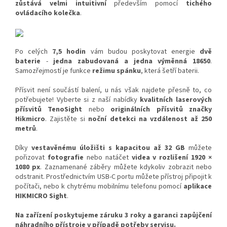
zůstává velmi intuitivní
především pomocí
tichého
ovládacího kolečka
.
Po celých
7,5 hodin
vám budou poskytovat energie
dvě
baterie
-
jedna zabudovaná a jedna výměnná 18650
.
Samozřejmostí je funkce
režimu spánku
, která šetří baterii.
Přísvit není součástí balení, u nás však najdete přesně to, co
potřebujete! Vyberte si z naší nabídky
kvalitních laserových
přísvitů TenoSight
nebo
originálních přísvitů značky
Hikmicro
. Zajistěte si
noční detekci na vzdálenost až 250
metrů
.
Díky
vestavěnému úložišti s kapacitou až 32 GB
můžete
pořizovat
fotografie
nebo natáčet
videa v rozlišení 1920 ×
1080 px
. Zaznamenané záběry můžete kdykoliv zobrazit nebo
odstranit. Prostřednictvím USB-C portu můžete přístroj připojit k
počítači, nebo k chytrému mobilnímu telefonu pomocí
aplikace
HIKMICRO Sight
.
Na zařízení poskytujeme záruku 3 roky a garanci zapůjčení
náhradního přístroje v případě potřeby servisu.