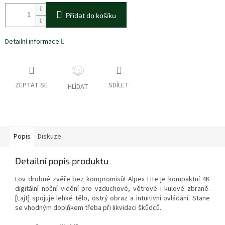
Přidat do košíku
Detailní informace
ZEPTAT SE
SDÍLET
HLÍDAT
Popis
Diskuze
Detailní popis produktu
Lov drobné zvěře bez kompromisů! Alpex Lite je kompaktní 4K
digitální noční vidění pro vzduchové, větrové i kulové zbraně.
[Lajt] spojuje lehké tělo, ostrý obraz a intuitivní ovládání. Stane
se vhodným doplňkem třeba při likvidaci škůdců.