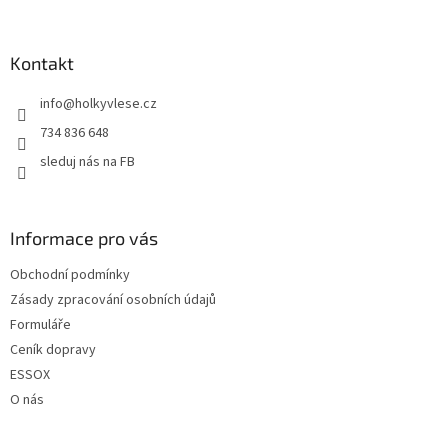
á
p
a
Kontakt
t
info
@
holkyvlese.cz
í
734 836 648
sleduj nás na FB
Informace pro vás
Obchodní podmínky
Zásady zpracování osobních údajů
Formuláře
Ceník dopravy
ESSOX
O nás