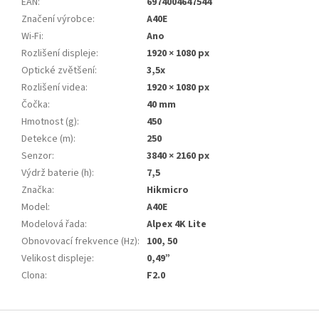
EAN
:
6974004647544
Značení výrobce
:
A40E
Wi-Fi
:
Ano
Rozlišení displeje
:
1920 × 1080 px
Optické zvětšení
:
3,5x
Rozlišení videa
:
1920 × 1080 px
Čočka
:
40 mm
Hmotnost (g)
:
450
Detekce (m)
:
250
Senzor
:
3840 × 2160 px
Výdrž baterie (h)
:
7,5
Značka
:
Hikmicro
Model
:
A40E
Modelová řada
:
Alpex 4K Lite
Obnovovací frekvence (Hz)
:
100, 50
Velikost displeje
:
0,49”
Clona
:
F2.0
Z