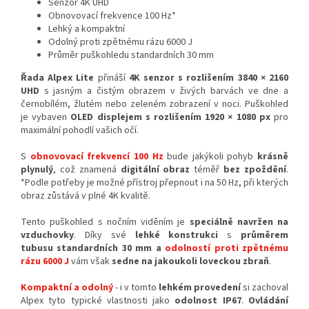
Senzor 4K UHD
Obnovovací frekvence 100 Hz*
Lehký a kompaktní
Odolný proti zpětnému rázu 6000 J
Průměr puškohledu standardních 30 mm
Řada Alpex Lite
přináší
4K senzor s rozlišením 3840 × 2160
UHD
s jasným a čistým obrazem v živých barvách ve dne a
černobílém, žlutém nebo zeleném zobrazení v noci. Puškohled
je vybaven
OLED displejem s rozlišením
1920 × 1080 px
pro
maximální pohodlí vašich očí.
S
obnovovací frekvencí 100 Hz
bude jakýkoli pohyb
krásně
plynulý
, což znamená
digitální obraz
téměř
bez zpoždění
.
*Podle potřeby je možné přístroj přepnout i na 50 Hz, při kterých
obraz zůstává v plné 4K kvalitě.
Tento puškohled s nočním viděním je
speciálně navržen na
vzduchovky
. Díky své
lehké konstrukci
s
průměrem
tubusu
standardní
ch 30 mm
a
odolností proti zpětnému
rázu 6000 J
vám však
sedne na jakoukoli loveckou zbraň
.
Kompaktní a odolný
- i v tomto
lehkém provedení
si zachoval
Alpex tyto typické vlastnosti jako
odolnost IP67
.
Ovládání