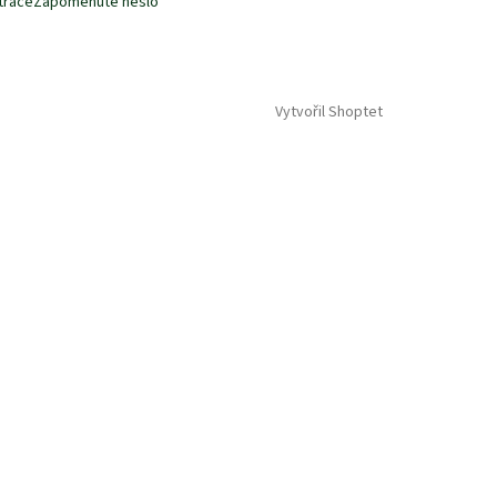
trace
Zapomenuté heslo
Vytvořil Shoptet