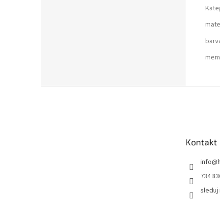
Kate
mate
barv
mem
Z
á
p
a
t
Kontakt
í
info
@
734 83
sleduj