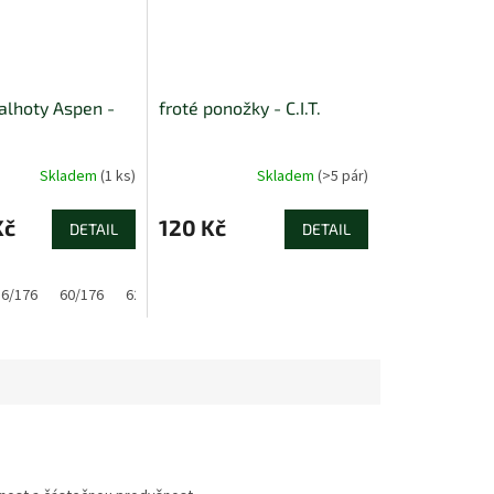
alhoty Aspen -
froté ponožky - C.I.T.
Skladem
(1 ks)
Skladem
(>5 pár)
Kč
120 Kč
DETAIL
DETAIL
56/176
60/176
62/176