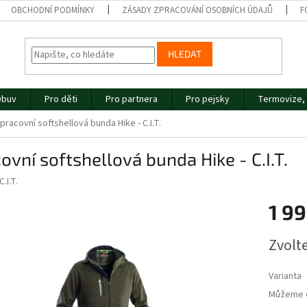
OBCHODNÍ PODMÍNKY
ZÁSADY ZPRACOVÁNÍ OSOBNÍCH ÚDAJŮ
F
HLEDAT
buv
Pro děti
Pro partnera
Pro pejsky
Termovize, 
pracovní softshellová bunda Hike - C.I.T.
ovní softshellová bunda Hike - C.I.T.
C.I.T.
1 99
Měrná
Zvolt
cena:
Varianta
Můžeme d