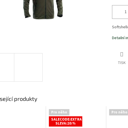
Softshel
Detailní 
TISK
sející produkty
Pro něho
Pro něho
SALECODE:EXTRA
SLEVA:20:%