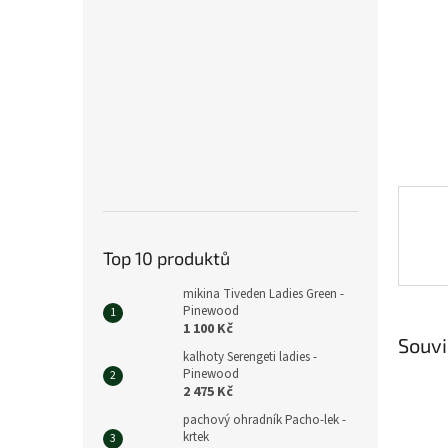
n
e
l
Top 10 produktů
mikina Tiveden Ladies Green -
Pinewood
1 100 Kč
Souvi
kalhoty Serengeti ladies -
Pinewood
2 475 Kč
pachový ohradník Pacho-lek -
krtek