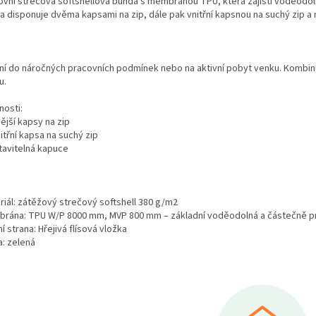
ovní strečová softshellová bunda s membránou TPU, která zajistí voděodo
a disponuje dvěma kapsami na zip, dále pak vnitřní kapsnou na suchý zip a
lní do náročných pracovních podmínek nebo na aktivní pobyt venku. Kombinu
u.
nosti:
nější kapsy na zip
nitřní kapsa na suchý zip
stavitelná kapuce
riál: zátěžový strečový softshell 380 g/m2
rána: TPU W/P 8000 mm, MVP 800 mm – základní voděodolná a částečně p
ní strana: Hřejivá flísová vložka
a: zelená