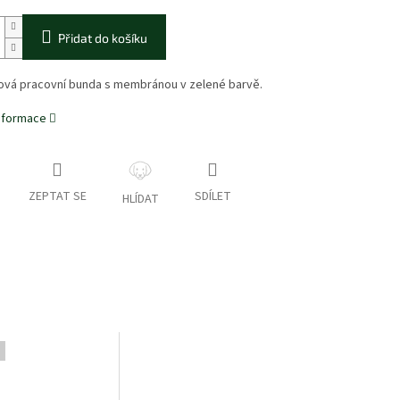
Přidat do košíku
lová pracovní bunda s membránou v zelené barvě.
informace
ZEPTAT SE
SDÍLET
HLÍDAT