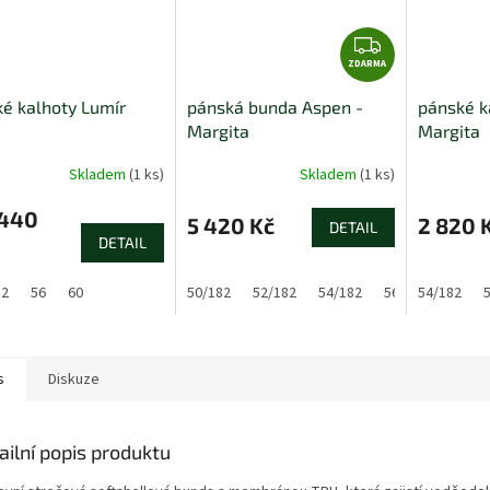
Z
ZDARMA
D
A
é kalhoty Lumír
pánská bunda Aspen -
pánské k
R
Margita
Margita
M
A
Skladem
(1 ks)
Skladem
(1 ks)
 440
5 420 Kč
2 820 
DETAIL
DETAIL
52
56
60
50/182
52/182
54/182
56/182
54/182
s
Diskuze
ailní popis produktu