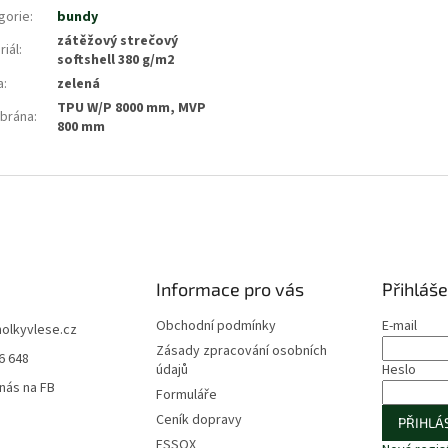
gorie
:
bundy
zátěžový strečový
riál
:
softshell 380 g/m2
a
:
zelená
TPU W/P 8000 mm, MVP
brána
:
800 mm
Informace pro vás
Přihláše
Obchodní podmínky
E-mail
holkyvlese.cz
Zásady zpracování osobních
6 648
údajů
Heslo
 nás na FB
Formuláře
Ceník dopravy
PŘIHLÁS
ESSOX