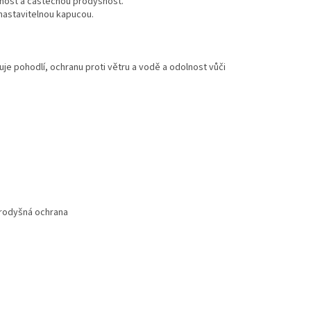
lnost a částečnou prodyšnost.
 nastavitelnou kapucou.
je pohodlí, ochranu proti větru a vodě a odolnost vůči
rodyšná ochrana