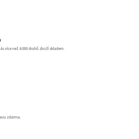
a
nás více než 4.000 druhů zboží skladem.
ravu zdarma.