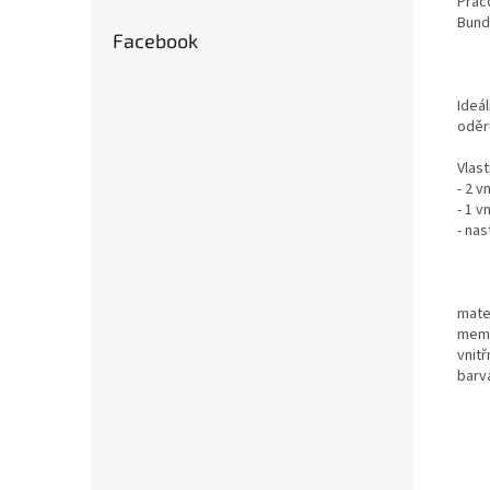
Prac
Bund
Facebook
Ideá
oděr
Vlast
- 2 v
- 1 v
- na
mate
memb
vnitř
barv