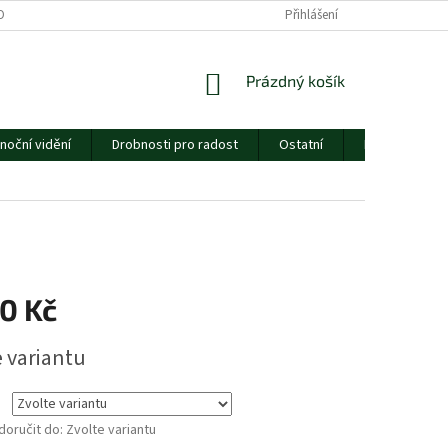
ORMULÁŘE
CENÍK DOPRAVY
ESSOX
Přihlášení
O NÁS
NÁKUPNÍ
Prázdný košík
KOŠÍK
noční vidění
Drobnosti pro radost
Ostatní
Dárkový pouk
0 Kč
e variantu
oručit do:
Zvolte variantu