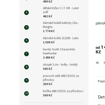
499 Kč
dětské tričko C.I.T. DR - Lesní
zvěř
462 Kč
pánsk
dámské hnědé kalhoty Zita -
Margita
1 774 Kč
dámská košile 212206 - Luko
1 599 Kč
1
od
bunda Youth Chasse Kids-
Kč
Deerhunter
2 490 Kč
48
obojek 3 cm - květy - hnědý
305 Kč
pracovní sešit ABECEDOU za
přírodou
Popi
259 Kč
knížka ABECEDOU za přírodou I.
369 Kč
Det