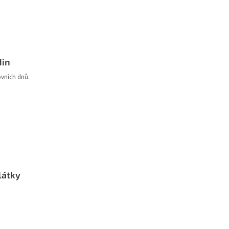
din
ovních dnů.
látky