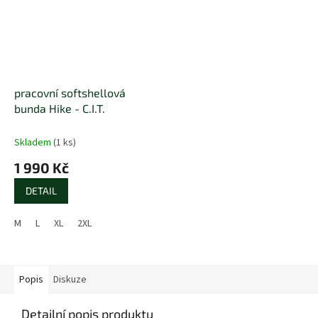
pracovní softshellová
bunda Hike - C.I.T.
Skladem
(1 ks)
1 990 Kč
DETAIL
M
L
XL
2XL
Popis
Diskuze
Detailní popis produktu