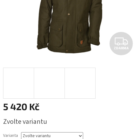
Z
ZDARMA
D
A
R
M
A
5 420 Kč
Měrná
Zvolte variantu
cena:
Varianta