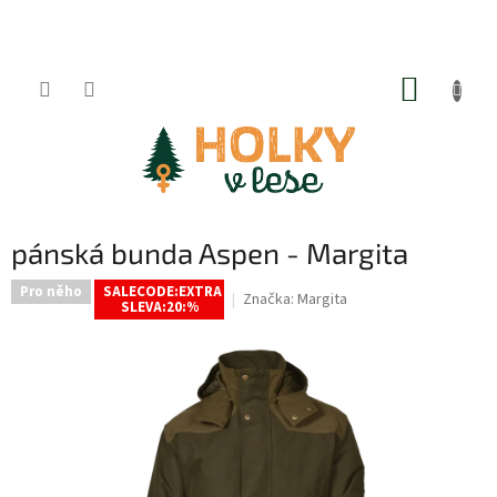
Přejít
na
obsah
NÁKUP
KOŠÍK
pánská bunda Aspen - Margita
Pro něho
SALECODE:EXTRA
Značka:
Margita
SLEVA:20:%