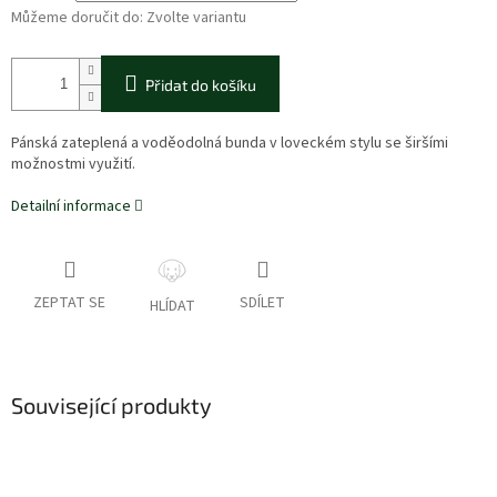
Můžeme doručit do:
Zvolte variantu
Přidat do košíku
Pánská zateplená a voděodolná bunda v loveckém stylu se širšími
možnostmi využití.
Detailní informace
ZEPTAT SE
SDÍLET
HLÍDAT
Související produkty