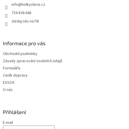
info
@
holkyvlese.cz
í
734 836 648
sleduj nás na FB
Informace pro vás
Obchodní podmínky
Zásady zpracování osobních údajů
Formuláře
Ceník dopravy
ESSOX
O nás
Přihlášení
E-mail