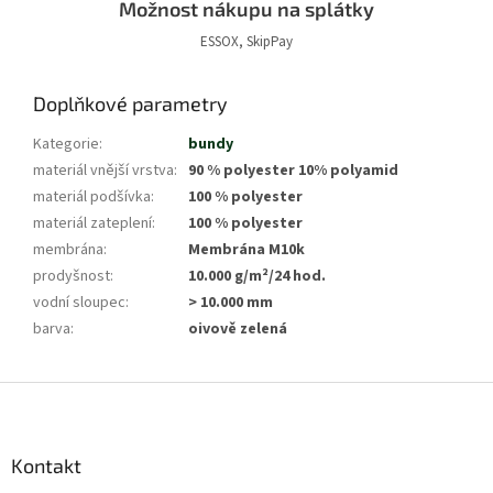
Možnost nákupu na splátky
ESSOX, SkipPay
Doplňkové parametry
Kategorie
:
bundy
materiál vnější vrstva
:
90 % polyester 10% polyamid
materiál podšívka
:
100 % polyester
materiál zateplení
:
100 % polyester
membrána
:
Membrána M10k
prodyšnost
:
10.000 g/m²/24 hod.
vodní sloupec
:
> 10.000 mm
barva
:
oivově zelená
Z
á
p
a
Kontakt
t