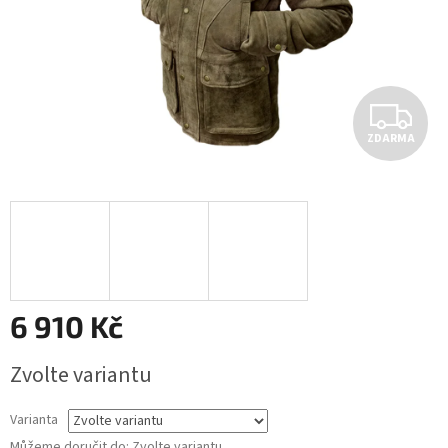
Z
ZDARMA
D
A
R
M
A
6 910 Kč
Měrná
Zvolte variantu
cena:
Varianta
Můžeme doručit do:
Zvolte variantu