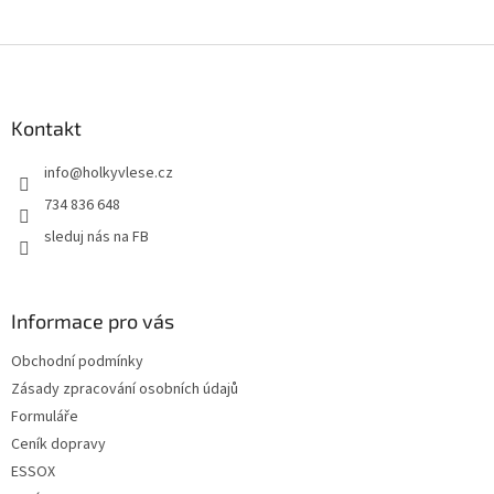
Z
á
p
a
Kontakt
t
info
@
holkyvlese.cz
í
734 836 648
sleduj nás na FB
Informace pro vás
Obchodní podmínky
Zásady zpracování osobních údajů
Formuláře
Ceník dopravy
ESSOX