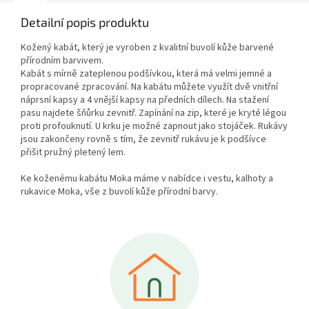
Detailní popis produktu
Kožený kabát, který je vyroben z kvalitní buvolí kůže barvené
přírodním barvivem.
Kabát s mírně zateplenou podšívkou, která má velmi jemné a
propracované zpracování. Na kabátu můžete využít dvě vnitřní
náprsní kapsy a 4 vnější kapsy na předních dílech. Na stažení
pasu najdete šňůrku zevnitř. Zapínání na zip, které je kryté légou
proti profouknutí. U krku je možné zapnout jako stojáček. Rukávy
jsou zakončeny rovně s tím, že zevnitř rukávu je k podšívce
přišit pružný pletený lem.
Ke koženému kabátu Moka máme v nabídce i vestu, kalhoty a
rukavice Moka, vše z buvolí kůže přírodní barvy.