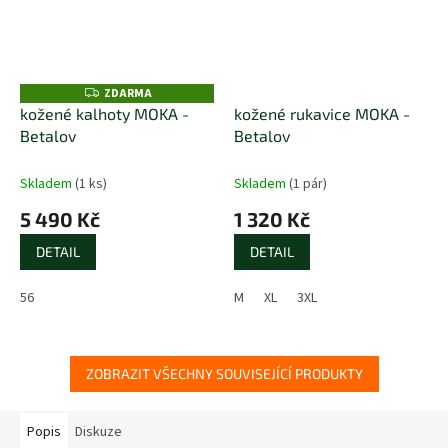
ZDARMA
Z
D
kožené kalhoty MOKA -
kožené rukavice MOKA -
A
Betalov
Betalov
R
M
A
Skladem
(1 ks)
Skladem
(1 pár)
5 490 Kč
1 320 Kč
DETAIL
DETAIL
56
M
XL
3XL
ZOBRAZIT VŠECHNY SOUVISEJÍCÍ PRODUKTY
Popis
Diskuze