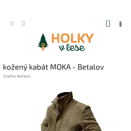
Přejít
na
obsah
NÁKUP
KOŠÍK
kožený kabát MOKA - Betalov
Značka:
Betalov