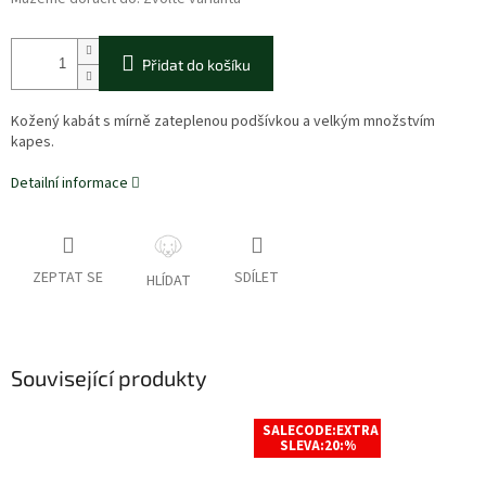
Přidat do košíku
Kožený kabát s mírně zateplenou podšívkou a velkým množstvím
kapes.
Detailní informace
ZEPTAT SE
SDÍLET
HLÍDAT
Související produkty
SALECODE:EXTRA
SLEVA:20:%