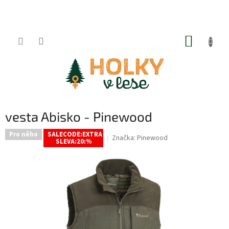
Přejít
na
obsah
NÁKUP
KOŠÍK
vesta Abisko - Pinewood
Pro něho
SALECODE:EXTRA
Značka:
Pinewood
SLEVA:20:%