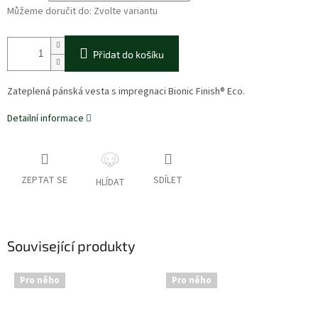
Můžeme doručit do:
Zvolte variantu
Přidat do košíku
Zateplená pánská vesta s impregnaci Bionic Finish® Eco.
Detailní informace
ZEPTAT SE
SDÍLET
HLÍDAT
Související produkty
Pro něho
Pro něho