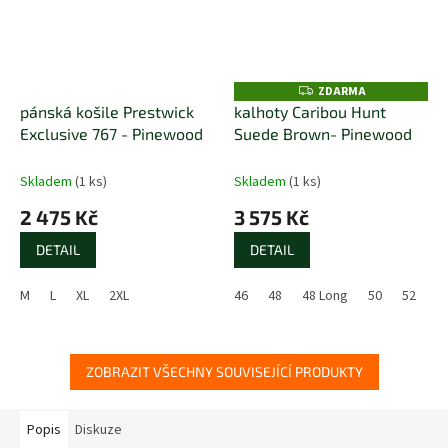
ZDARMA
Z
D
pánská košile Prestwick
kalhoty Caribou Hunt
A
Exclusive 767 - Pinewood
Suede Brown- Pinewood
R
M
A
Skladem
(1 ks)
Skladem
(1 ks)
2 475 Kč
3 575 Kč
DETAIL
DETAIL
M
L
XL
2XL
46
48
48 Long
50
52
5
ZOBRAZIT VŠECHNY SOUVISEJÍCÍ PRODUKTY
Popis
Diskuze