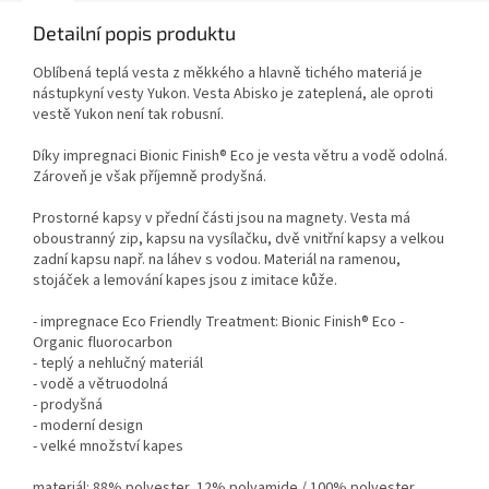
Detailní popis produktu
Oblíbená teplá vesta z měkkého a hlavně tichého materiá je
nástupkyní vesty Yukon. Vesta Abisko je zateplená, ale oproti
vestě Yukon není tak robusní.
Díky impregnaci Bionic Finish® Eco je vesta větru a vodě odolná.
Zároveň je však příjemně prodyšná.
Prostorné kapsy v přední části jsou na magnety. Vesta má
oboustranný zip, kapsu na vysílačku, dvě vnitřní kapsy a velkou
zadní kapsu např. na láhev s vodou. Materiál na ramenou,
stojáček a lemování kapes jsou z imitace kůže.
- impregnace Eco Friendly Treatment: Bionic Finish® Eco -
Organic fluorocarbon
- teplý a nehlučný materiál
- vodě a větruodolná
- prodyšná
- moderní design
- velké množství kapes
materiál: 88% polyester, 12% polyamide / 100% polyester