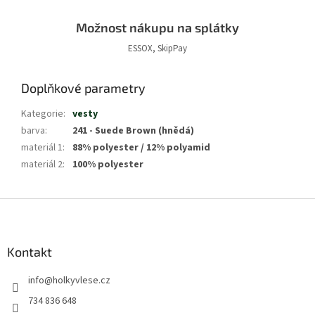
Možnost nákupu na splátky
ESSOX, SkipPay
Doplňkové parametry
Kategorie
:
vesty
barva
:
241 - Suede Brown (hnědá)
materiál 1
:
88% polyester / 12% polyamid
materiál 2
:
100% polyester
Z
á
p
a
Kontakt
t
info
@
holkyvlese.cz
í
734 836 648