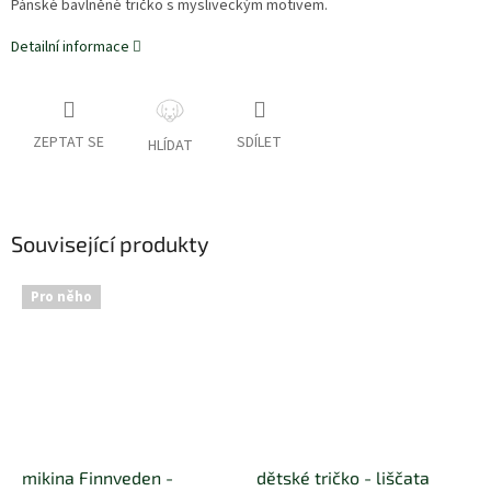
Pánské bavlněné tričko s mysliveckým motivem.
Detailní informace
ZEPTAT SE
SDÍLET
HLÍDAT
Související produkty
Pro něho
mikina Finnveden -
dětské tričko - liščata