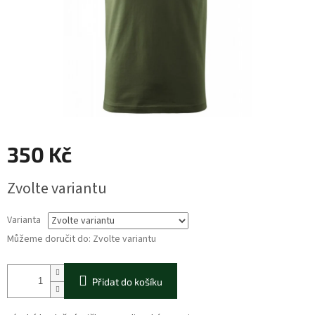
350 Kč
Měrná
Zvolte variantu
cena:
Varianta
Můžeme doručit do:
Zvolte variantu
Přidat do košíku