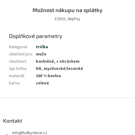
Možnost nákupu na splátky
ESSOX, SkipPay
Doplňkové parametry
Kategorie
:
trička
oblečení pro
:
muže
vlastnost
:
bavlněné, s obrázkem
typ trička
:
KR, myslivecké/lesnické
materiál
:
100 % bavlna
barva
:
zelená
Z
á
p
a
Kontakt
t
info
@
holkyvlese.cz
í