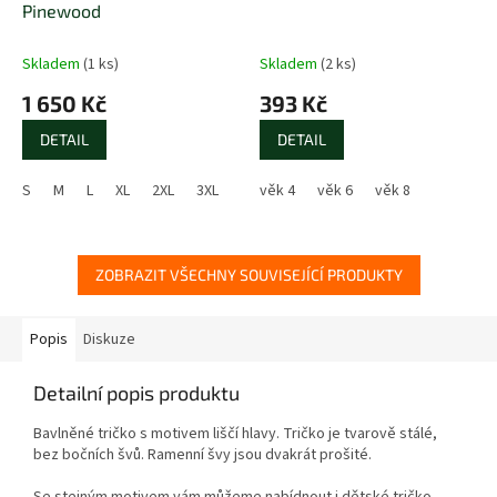
Pinewood
Skladem
(1 ks)
Skladem
(2 ks)
1 650 Kč
393 Kč
DETAIL
DETAIL
S
M
L
XL
2XL
3XL
4XL
věk 4
věk 6
věk 8
ZOBRAZIT VŠECHNY SOUVISEJÍCÍ PRODUKTY
Popis
Diskuze
Detailní popis produktu
Bavlněné tričko s motivem liščí hlavy. Tričko je tvarově stálé,
bez bočních švů. Ramenní švy jsou dvakrát prošité.
Se stejným motivem vám můžeme nabídnout i dětské tričko.