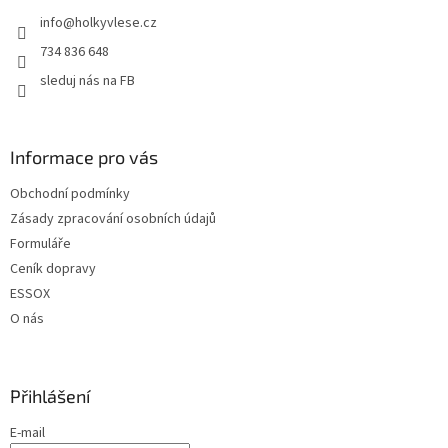
t
info
@
holkyvlese.cz
í
734 836 648
sleduj nás na FB
Informace pro vás
Obchodní podmínky
Zásady zpracování osobních údajů
Formuláře
Ceník dopravy
ESSOX
O nás
Přihlášení
E-mail