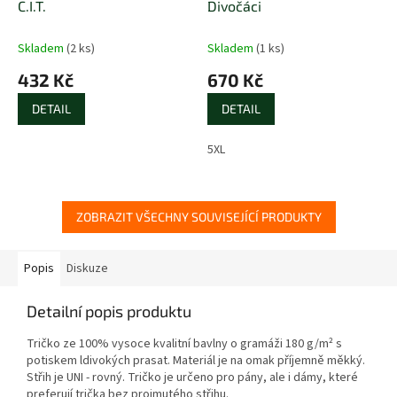
C.I.T.
Divočáci
Skladem
(2 ks)
Skladem
(1 ks)
432 Kč
670 Kč
DETAIL
DETAIL
5XL
ZOBRAZIT VŠECHNY SOUVISEJÍCÍ PRODUKTY
Popis
Diskuze
Detailní popis produktu
Tričko ze 100% vysoce kvalitní bavlny o gramáži 180 g/m² s
potiskem ldivokých prasat. Materiál je na omak příjemně měkký.
Střih je UNI - rovný. Tričko je určeno pro pány, ale i dámy, které
preferují trička bez projmutého střihu.