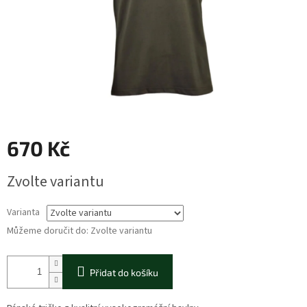
670 Kč
Měrná
Zvolte variantu
cena:
Varianta
Můžeme doručit do:
Zvolte variantu
Přidat do košíku