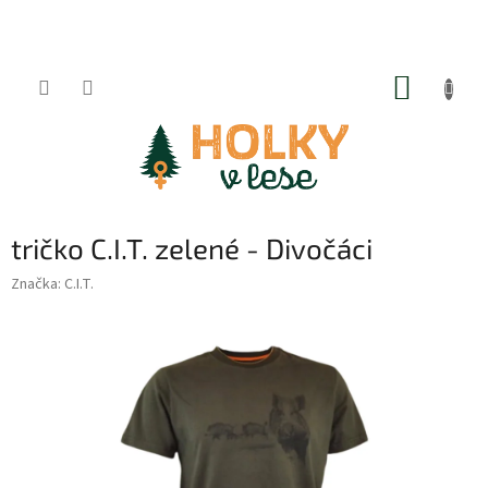
Přejít
na
obsah
NÁKUP
KOŠÍK
tričko C.I.T. zelené - Divočáci
Značka:
C.I.T.