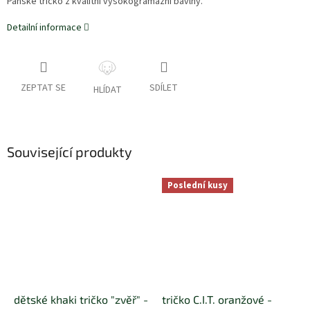
Pánské tričko z kvalitní vysokogramážní bavlny.
Detailní informace
ZEPTAT SE
SDÍLET
HLÍDAT
Související produkty
Poslední kusy
dětské khaki tričko "zvěř" -
tričko C.I.T. oranžové -