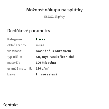
Možnost nákupu na splátky
ESSOX, SkipPay
Doplňkové parametry
Kategorie
:
trička
oblečení pro
:
muže
vlastnost
:
bavlněné, s obrázkem
typ trička
:
KR, myslivecké/lesnické
materiál
:
100 % bavlna
gramáž materiálu
:
180 g/m²
barva
:
tmavě zelená
Z
á
p
a
Kontakt