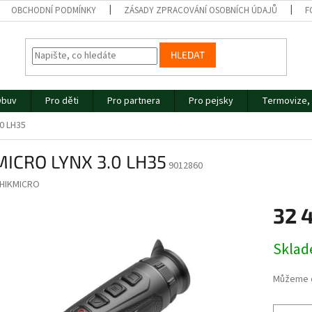
OBCHODNÍ PODMÍNKY
ZÁSADY ZPRACOVÁNÍ OSOBNÍCH ÚDAJŮ
F
HLEDAT
buv
Pro děti
Pro partnera
Pro pejsky
Termovize, 
0 LH35
MICRO LYNX 3.0 LH35
9012860
HIKMICRO
32 
Měrná
Skla
cena:
Můžeme d