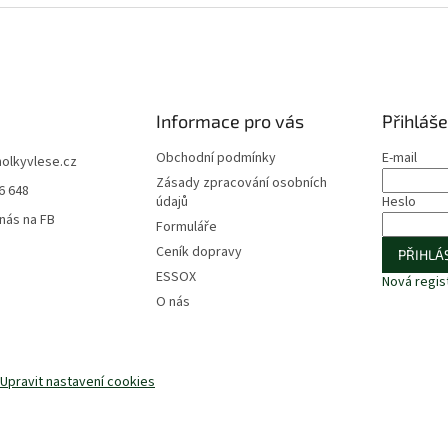
Informace pro vás
Přihláše
Obchodní podmínky
E-mail
holkyvlese.cz
Zásady zpracování osobních
6 648
údajů
Heslo
 nás na FB
Formuláře
Ceník dopravy
PŘIHLÁS
ESSOX
Nová regis
O nás
Upravit nastavení cookies