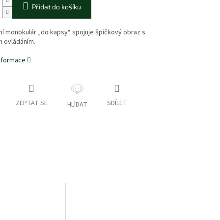
Přidat do košíku
í monokulár „do kapsy“ spojuje špičkový obraz s
ím ovládáním.
informace
ZEPTAT SE
SDÍLET
HLÍDAT