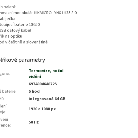
h balení:
rmovizní monokulár HIKMICRO LYNX LH35 3.0
nabíječka
 dobíjecí baterie 18650
 USB datový kabel
řík na optiku
od v češtině a slovenštině
lňkové parametry
Termovize, noční
gorie
:
vidění
6974004648725
ž baterie
:
5 hod
ěť
:
integrovaná 64 GB
šení
1920 × 1080 px
eje
:
vení
50 Hz
vence
: