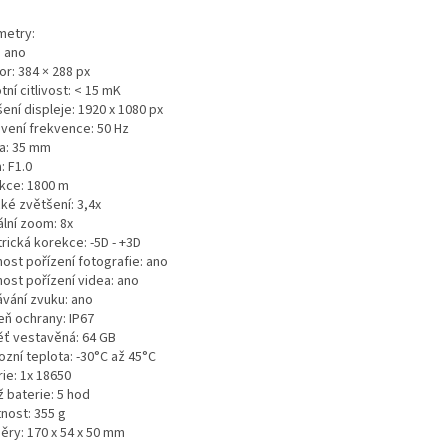
metry:
: ano
r: 384 × 288 px
tní citlivost: < 15 mK
šení displeje: 1920 x 1080 px
vení frekvence: 50 Hz
a: 35 mm
: F1.0
kce: 1800 m
ké zvětšení: 3,4x
ální zoom: 8x
rická korekce: -5D - +3D
ost pořízení fotografie: ano
ost pořízení videa: ano
ávání zvuku: ano
eň ochrany: IP67
ť vestavěná: 64 GB
zní teplota: -30°C až 45°C
ie: 1x 18650
 baterie: 5 hod
nost: 355 g
ěry: 170 x 54 x 50 mm