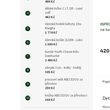
499 Kč
dětské tričko C.I.T. DR - Lesní
zvěř
462 Kč
INPR
dámské hnědé kalhoty Zita -
Margita
na k
1 774 Kč
dámská košile 212206 - Luko
1 599 Kč
420
bunda Youth Chasse Kids-
Deerhunter
2 490 Kč
obojek 3 cm - květy - hnědý
305 Kč
pracovní sešit ABECEDOU za
Popi
přírodou
259 Kč
knížka ABECEDOU za přírodou I.
Det
369 Kč
Mono