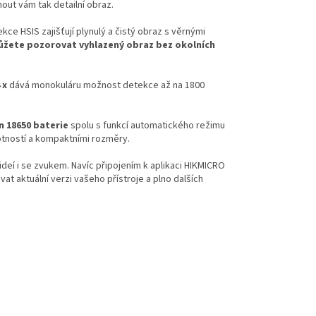
out vám tak detailní obraz.
ce HSIS zajišťují plynulý a čistý obraz s věrnými
žete pozorovat vyhlazený obraz bez okolních
 x
dává monokuláru možnost detekce až na 1800
n 18650 baterie
spolu s funkcí automatického režimu
tností a kompaktními rozměry.
deí i se zvukem. Navíc připojením k aplikaci HIKMICRO
t aktuální verzi vašeho přístroje a plno dalších