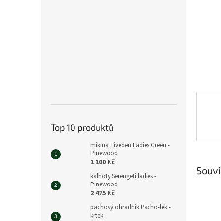
n
e
l
Top 10 produktů
mikina Tiveden Ladies Green -
Pinewood
1 100 Kč
Souvi
kalhoty Serengeti ladies -
Pinewood
2 475 Kč
pachový ohradník Pacho-lek -
krtek