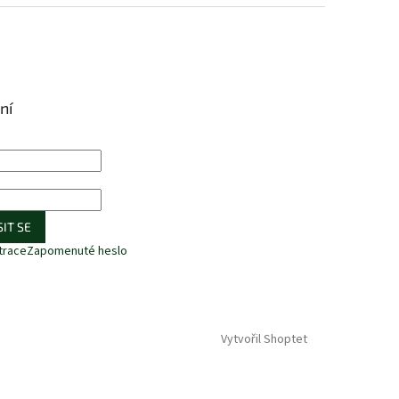
ní
IT SE
trace
Zapomenuté heslo
Vytvořil Shoptet