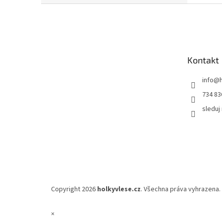
Z
á
p
a
t
Kontakt
í
info
@
734 83
sleduj
Copyright 2026
holkyvlese.cz
. Všechna práva vyhrazena.
×