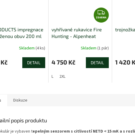
Z
ZDARMA
D
A
ODUCTS impregnace
vyhřívané rukavice Fire
trojnožka
R
oženou obuv 200 ml
Hunting - Alpenheat
M
A
Skladem
(4 ks)
Skladem
(1 pár)
 Kč
4 750 Kč
1 420 
DETAIL
DETAIL
L
2XL
s
Diskuze
ailní popis produktu
kulár je vybaven t
epelným senzorem s citlivostí NETD < 15 mK a s rozli