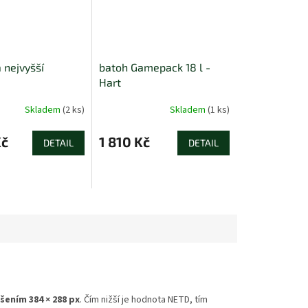
 nejvyšší
batoh Gamepack 18 l -
Hart
Skladem
(2 ks)
Skladem
(1 ks)
Kč
1 810 Kč
DETAIL
DETAIL
šením 384 × 288 px
. Čím nižší je hodnota NETD, tím