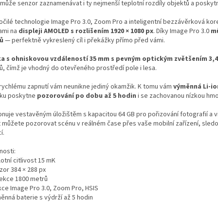
 může senzor zaznamenávat i ty nejmenší teplotní rozdíly objektů a poskytn
očilé technologie Image Pro 3.0, Zoom Pro a inteligentní bezzávěrková korek
ami na
displeji AMOLED s rozlišením 1920 × 1080 px
. Díky Image Pro 3.0
mů
ů
— perfektně vykreslený cíl i překážky přímo před vámi.
a s ohniskovou vzdáleností 35 mm s pevným optickým zvětšením 3,4
ů, čímž je vhodný do otevřeného prostředí pole i lesa.
 rychlému zapnutí vám neunikne jediný okamžik. K tomu vám
výměnná Li-io
ku poskytne
pozorování po dobu až 5 hodin
i se zachovanou nízkou hmo
onuje vestavěným úložištěm s kapacitou 64 GB pro pořizování fotografií a vi
t můžete pozorovat scénu v reálném čase přes vaše mobilní zařízení, sledova
í.
nosti:
lotní citlivost 15 mK
zor 384 × 288 px
tekce 1800 metrů
nkce Image Pro 3.0, Zoom Pro, HSIS
ěnná baterie s výdrží až 5 hodin