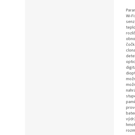
Para
Wi-Fi
senzo
teplo
rozli
obno
čočk
clona
dete
optic
digit
diopt
možn
možn
nahr
stup
pamě
provo
bater
výdrž
hmot
rozm