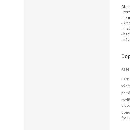
Obsa
- te
- 1x 
- 2 x
- 1 x
- had
- náv
Dop
Kate
EAN
:
výdr
pam
rozli
displ
obno
frek