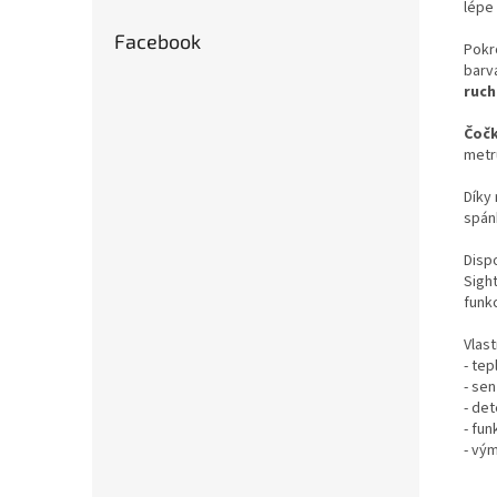
lépe
Facebook
Pokr
barv
ruch
Čočk
metr
Díky
spán
Disp
Sigh
funkc
Vlast
- tep
- sen
- de
- fu
- vým