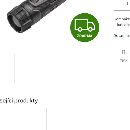
Z
Kompaktn
intuitivn
Detailní 
ZDARMA
D
A
TISK
R
M
sející produkty
A